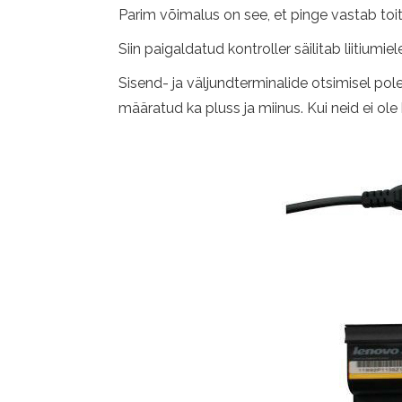
Parim võimalus on see, et pinge vastab toite
Siin paigaldatud kontroller säilitab liitiu
Sisend- ja väljundterminalide otsimisel po
määratud ka pluss ja miinus. Kui neid ei o