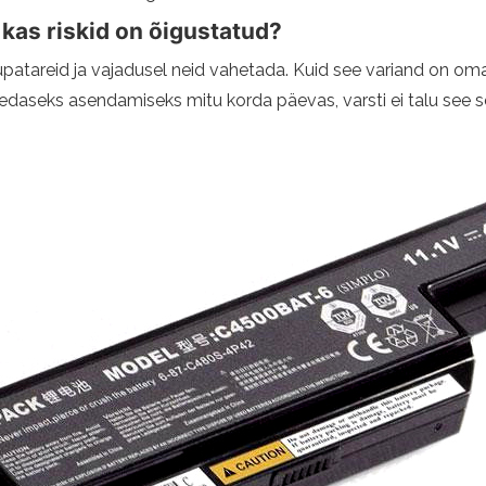
 kas riskid on õigustatud?
patareid ja vajadusel neid vahetada. Kuid see variand on om
gedaseks asendamiseks mitu korda päevas, varsti ei talu see se