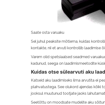
Saate osta varuaku
Sel juhul peaksite mõtlema, kuidas kontrol
kontakte, nii et arvuti kontrollib laadimise õ
Varem olid spetsiaalsed seadmed varuakude l
kadunud, seega on laadimismeetodite küsi
Kuidas otse sülearvuti aku laad
Katseid aku laadimiseks ilma arvutita ei p
plahvatustega. See olukord ajendas kõiki to
jooksul muutunud tootjate jaoks lahutamatu
Seetõttu on moodsate mudelite aku sõltumat