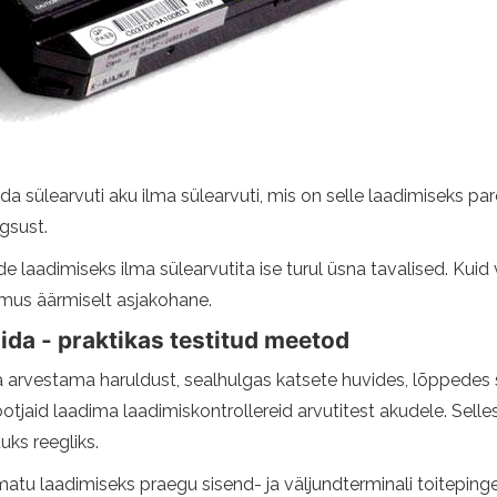
lida sülearvuti aku ilma sülearvuti, mis on selle laadimiseks
igsust.
aadimiseks ilma sülearvutita ise turul üsna tavalised. Kuid vi
mus äärmiselt asjakohane.
ida - praktikas testitud meetod
ea arvestama haruldust, sealhulgas katsete huvides, lõppedes 
otjaid laadima laadimiskontrollereid arvutitest akudele. Sell
ks reegliks.
u laadimiseks praegu sisend- ja väljundterminali toitepinget