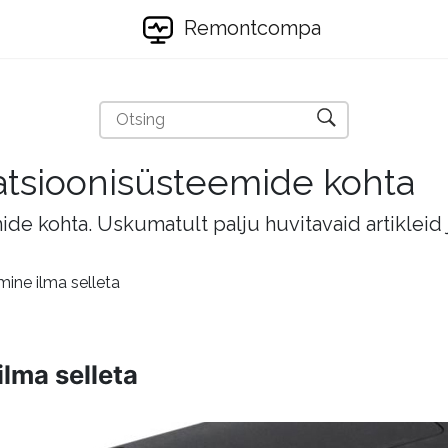
Remontcompa
eratsioonisüsteemide kohta
mide kohta. Uskumatult palju huvitavaid artikleid
mine ilma selleta
ilma selleta