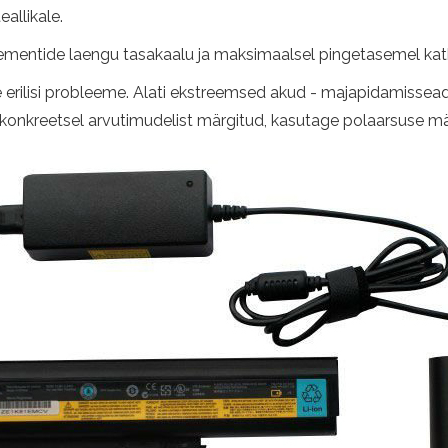
allikale.
mielementide laengu tasakaalu ja maksimaalsel pingetasemel ka
le erilisi probleeme. Alati ekstreemsed akud - majapidamisse
le konkreetsel arvutimudelist märgitud, kasutage polaarsuse m