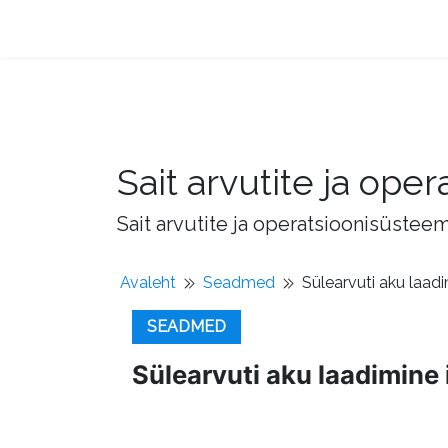
Sait arvutite ja op
Sait arvutite ja operatsioonisüstee
Avaleht
Seadmed
Sülearvuti aku laadi
SEADMED
Sülearvuti aku laadimine 