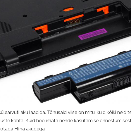
sülearvuti aku laadida. Tõhusaid viise on mitu, kuid kõiki nei
uste kohta. Kuid hoolimata nende kasutamise õnnestumisest 
töötada Hiina akudega.