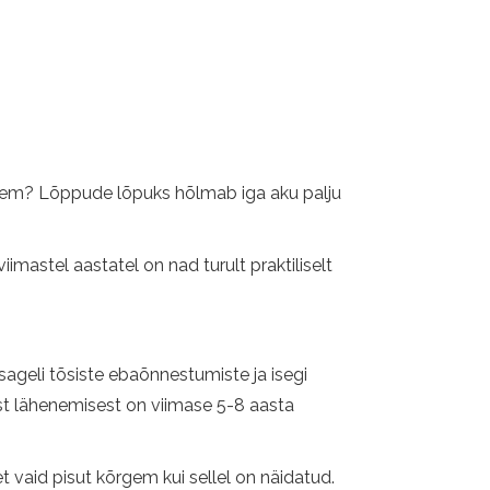
 parem? Lõppude lõpuks hõlmab iga aku palju
imastel aastatel on nad turult praktiliselt
sageli tõsiste ebaõnnestumiste ja isegi
est lähenemisest on viimase 5-8 aasta
 vaid pisut kõrgem kui sellel on näidatud.