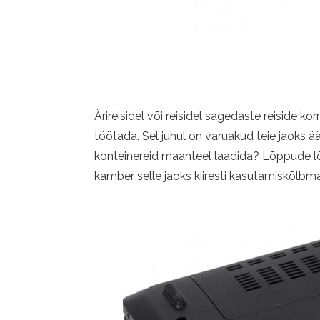
Ärireisidel või reisidel sagedaste reiside ko
töötada. Sel juhul on varuakud teie jaoks ä
konteinereid maanteel laadida? Lõppude l
kamber selle jaoks kiiresti kasutamiskõlbm