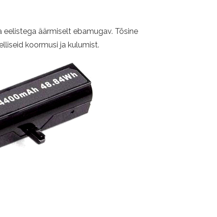
a eelistega äärmiselt ebamugav. Tõsine
lliseid koormusi ja kulumist.