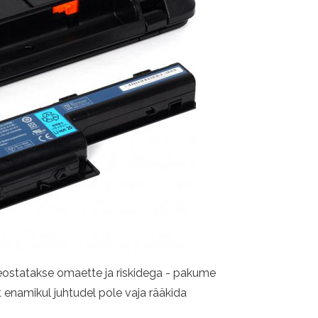
d teostatakse omaette ja riskidega - pakume
enamikul juhtudel pole vaja rääkida