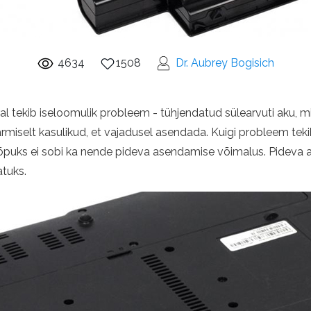
4634
1508
Dr. Aubrey Bogisich
rral tekib iseloomulik probleem - tühjendatud sülearvuti aku, mi
ärmiselt kasulikud, et vajadusel asendada. Kuigi probleem tekib
õpuks ei sobi ka nende pideva asendamise võimalus. Pideva 
atuks.