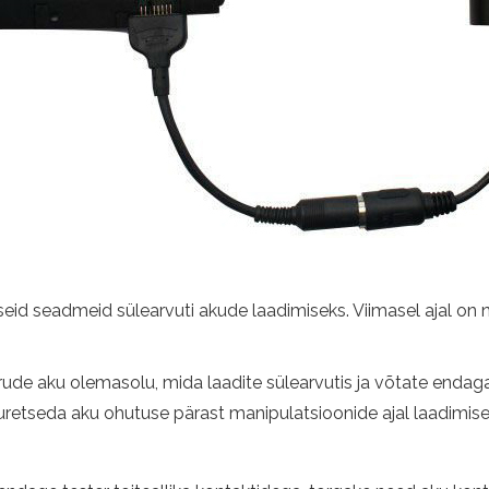
eid seadmeid sülearvuti akude laadimiseks. Viimasel ajal on n
rude aku olemasolu, mida laadite sülearvutis ja võtate endag
uretseda aku ohutuse pärast manipulatsioonide ajal laadimis