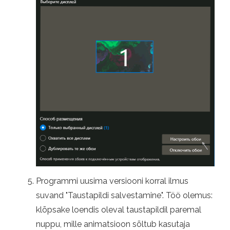
Programmi uusima versiooni korral ilmus
suvand "Taustapildi salvestamine". Töö olemus:
klõpsake loendis oleval taustapildil paremal
nuppu, mille animatsioon sõltub kasutaja