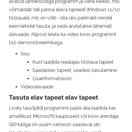
avatud lähtekoodiga programm ja vene keeles, mis
võimaldab teil panna elava tapeedi Windows 11/10
töölauale, mis on võib -olla üks parimaid nendel
eesmärkidel tasuta, ja seda arutatakse lähemalt
ülevaade. Allpool leiate ka video koos programmi
töö demonstreerimisega.
Sisu
Kust laadida reaalajas töölaua tapeet
Saadaolev tapeet, seaded, kasutamine
Lisainformatsioon
Videoülevaade
Tasuta elav tapeet elav tapeet
Lively taustpildi programmi saate alla laadida kas
ametlikust Microsofti kauplusest või koos arendaja
GitHubiga on uusim versioon saadaval siin