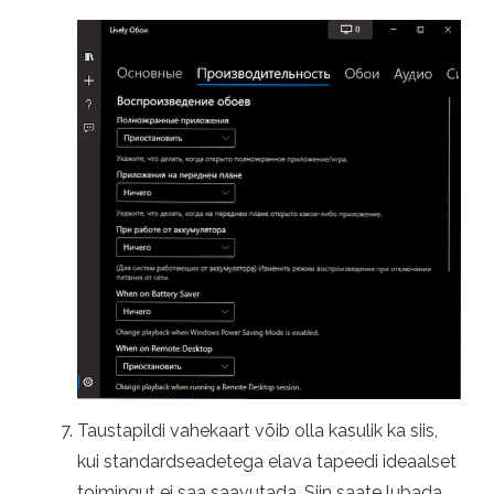
Taustapildi vahekaart võib olla kasulik ka siis,
kui standardseadetega elava tapeedi ideaalset
toimingut ei saa saavutada. Siin saate lubada