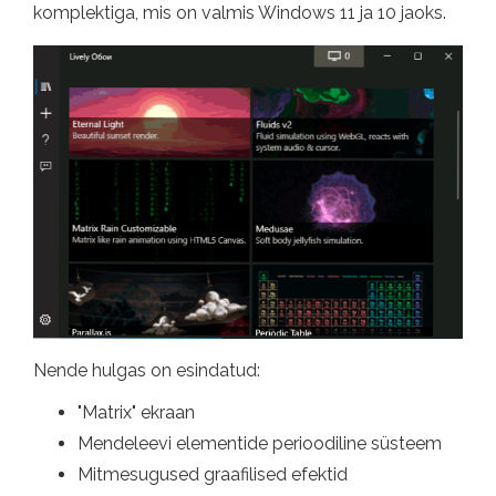
komplektiga, mis on valmis Windows 11 ja 10 jaoks.
Nende hulgas on esindatud:
"Matrix" ekraan
Mendeleevi elementide perioodiline süsteem
Mitmesugused graafilised efektid