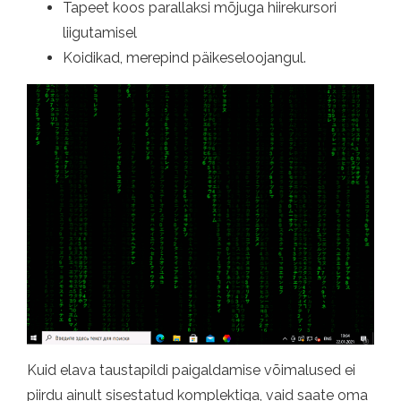
Tapeet koos parallaksi mõjuga hiirekursori
liigutamisel
Koidikad, merepind päikeseloojangul.
Kuid elava taustapildi paigaldamise võimalused ei
piirdu ainult sisestatud komplektiga, vaid saate oma