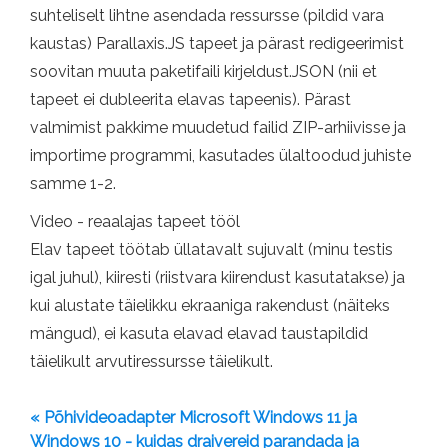
suhteliselt lihtne asendada ressursse (pildid vara
kaustas) Parallaxis.JS tapeet ja pärast redigeerimist
soovitan muuta paketifaili kirjeldust.JSON (nii et
tapeet ei dubleerita elavas tapeenis). Pärast
valmimist pakkime muudetud failid ZIP-arhiivisse ja
importime programmi, kasutades ülaltoodud juhiste
samme 1-2.
Video - reaalajas tapeet tööl
Elav tapeet töötab üllatavalt sujuvalt (minu testis
igal juhul), kiiresti (riistvara kiirendust kasutatakse) ja
kui alustate täielikku ekraaniga rakendust (näiteks
mängud), ei kasuta elavad elavad taustapildid
täielikult arvutiressursse täielikult.
« Põhivideoadapter Microsoft Windows 11 ja
Windows 10 - kuidas draivereid parandada ja