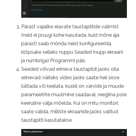
Pärast vajalike elavate taustapiltide valimist
(neid ei pruugi kohe kasutada, kuid mõne aja
pärast) saab mõnda neist konfigureerida,
klõpsake selleks nuppu Seaded (nupp ekraani
ja numbriga) Programmi päis.
Seaded võivad erineva taustapildi jaoks olla
erinevad: näiteks video jaoks saate heli sisse
lülitada või keelata, kuskil on värvide ja muude
parameetrite muutmine saadaval, reeglina pole
keeruline välja mõelda. Kui on mitu monitori,
saate valida, milliste ekraanide jaoks valitud
taustapilti kasutatakse.