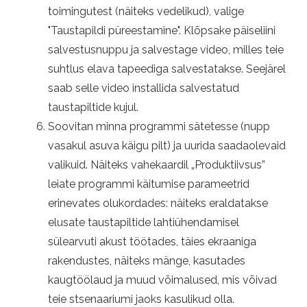
toimingutest (näiteks vedelikud), valige
"Taustapildi püreestamine". Klõpsake päiseliini
salvestusnuppu ja salvestage video, milles teie
suhtlus elava tapeediga salvestatakse. Seejärel
saab selle video installida salvestatud
taustapiltide kujul.
Soovitan minna programmi sätetesse (nupp
vasakul asuva käigu pilt) ja uurida saadaolevaid
valikuid. Näiteks vahekaardil „Produktiivsus”
leiate programmi käitumise parameetrid
erinevates olukordades: näiteks eraldatakse
elusate taustapiltide lahtiühendamisel
sülearvuti akust töötades, täies ekraaniga
rakendustes, näiteks mänge, kasutades
kaugtöölaud ja muud võimalused, mis võivad
teie stsenaariumi jaoks kasulikud olla.