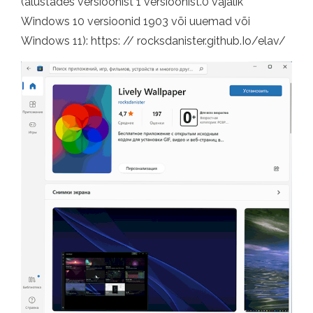
(alustades versioonist 1 versioonist.0 vajalik
Windows 10 versioonid 1903 või uuemad või
Windows 11): https: // rocksdanister.github.Io/elav/