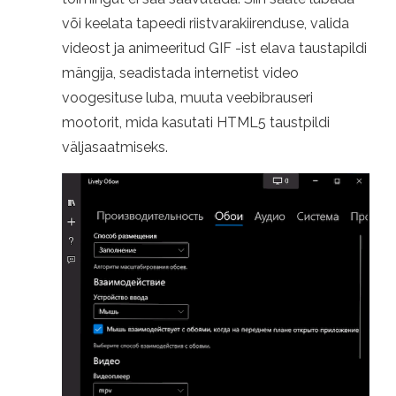
või keelata tapeedi riistvarakiirenduse, valida
videost ja animeeritud GIF -ist elava taustapildi
mängija, seadistada internetist video
voogesituse luba, muuta veebibrauseri
mootorit, mida kasutati HTML5 taustpildi
väljasaatmiseks.