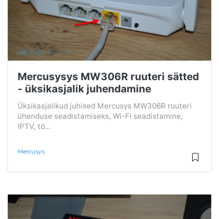
Mercusysys MW306R ruuteri sätted
- üksikasjalik juhendamine
Üksikasjalikud juhised Mercusys MW306R ruuteri
ühenduse seadistamiseks, Wi-Fi seadistamine,
IPTV, tö...
Mercusys