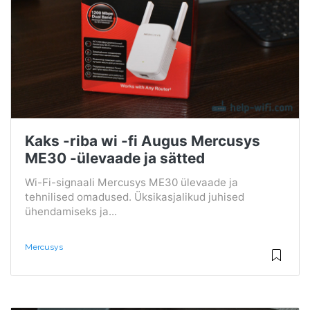
Kaks -riba wi -fi Augus Mercusys
ME30 -ülevaade ja sätted
Wi-Fi-signaali Mercusys ME30 ülevaade ja
tehnilised omadused. Üksikasjalikud juhised
ühendamiseks ja...
Mercusys