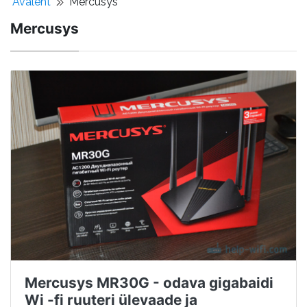
Avaleht
Mercusys
Mercusys
Mercusys MR30G - odava gigabaidi
Wi -fi ruuteri ülevaade ja