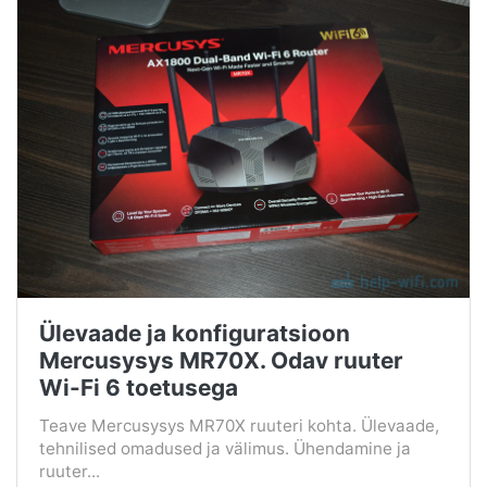
Ülevaade ja konfiguratsioon
Mercusysys MR70X. Odav ruuter
Wi-Fi 6 toetusega
Teave Mercusysys MR70X ruuteri kohta. Ülevaade,
tehnilised omadused ja välimus. Ühendamine ja
ruuter...