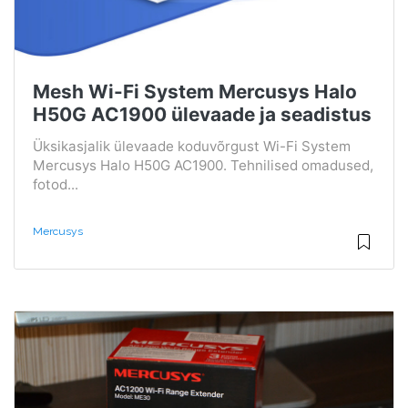
Mesh Wi-Fi System Mercusys Halo
H50G AC1900 ülevaade ja seadistus
Üksikasjalik ülevaade koduvõrgust Wi-Fi System
Mercusys Halo H50G AC1900. Tehnilised omadused,
fotod...
Mercusys