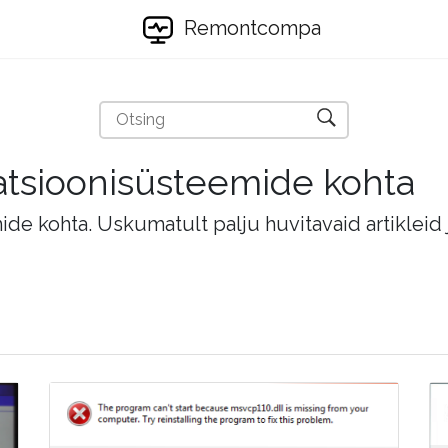
Remontcompa
eratsioonisüsteemide kohta
mide kohta. Uskumatult palju huvitavaid artikleid