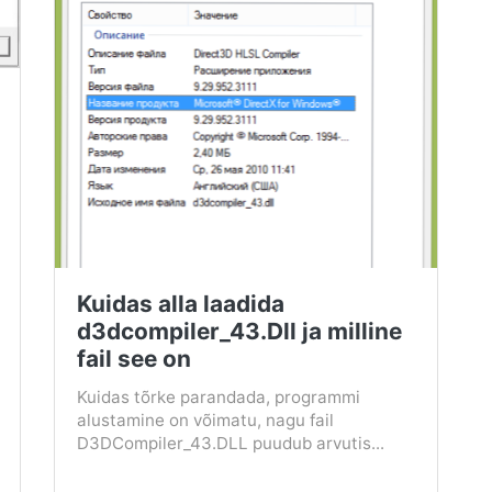
Kuidas alla laadida
d3dcompiler_43.Dll ja milline
fail see on
Kuidas tõrke parandada, programmi
alustamine on võimatu, nagu fail
D3DCompiler_43.DLL puudub arvutis...