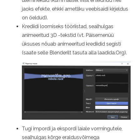
üleminekuid (kummalisel viisil ei leidnud heli
jaoks efekte, ehkki ametliku veebisaidi kirjeldus
on öeldud).
Krediidi loomiseks tööriistad, sealhulgas
animeeritud 3D -tekstid (vt. Päisemenüü
üksuses nõuab animeeritud krediidid segisti
(saate selle Blenderilt tasuta alla laadida.Org).
Tugi impordi ja ekspordi laiale vormingutele,
sealhulgas kõrge eraldusvõimega