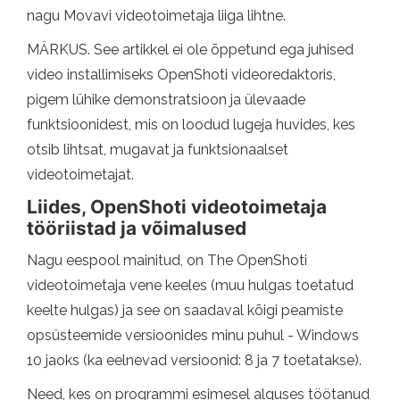
nagu Movavi videotoimetaja liiga lihtne.
MÄRKUS. See artikkel ei ole õppetund ega juhised
video installimiseks OpenShoti videoredaktoris,
pigem lühike demonstratsioon ja ülevaade
funktsioonidest, mis on loodud lugeja huvides, kes
otsib lihtsat, mugavat ja funktsionaalset
videotoimetajat.
Liides, OpenShoti videotoimetaja
tööriistad ja võimalused
Nagu eespool mainitud, on The OpenShoti
videotoimetaja vene keeles (muu hulgas toetatud
keelte hulgas) ja see on saadaval kõigi peamiste
opsüsteemide versioonides minu puhul - Windows
10 jaoks (ka eelnevad versioonid: 8 ja 7 toetatakse).
Need, kes on programmi esimesel alguses töötanud