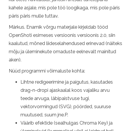
kahele asjale, mis pole töö loogikaga, mis pole päris
päris päris mulle tuttav.
Märkus. Enamik võrgu materjale kirjeldab tööd
OpenShoti esimeses versioonis versioonis 2.0, siin
kaalutud, mõned liideselahendused erinevad (näiteks
mõju ja üleminekute omaduste eelnevalt mainitud
aken).
Nüüd programmi võimaluste kohta:
Lihtne redigeerimine ja paigutus, kasutades
drag-n-dropi ajaskaalal koos vajaliku arvu
teede arvuga, läbipaistvuse tugi,
vektorvormingud (SVG), pöörded, suuruse
muutused, suum jne.P.
Väärib efektide (sealhulgas Chroma Key) ja