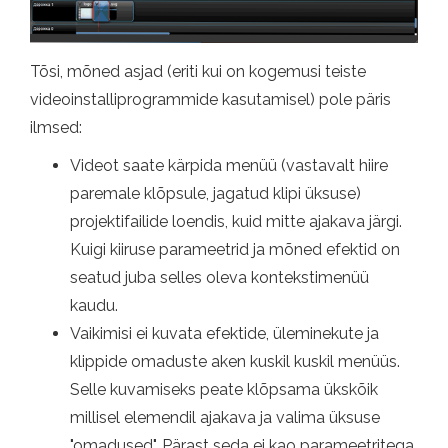
Tõsi, mõned asjad (eriti kui on kogemusi teiste
videoinstalliprogrammide kasutamisel) pole päris
ilmsed:
Videot saate kärpida menüü (vastavalt hiire
paremale klõpsule, jagatud klipi üksuse)
projektifailide loendis, kuid mitte ajakava järgi.
Kuigi kiiruse parameetrid ja mõned efektid on
seatud juba selles oleva kontekstimenüü
kaudu.
Vaikimisi ei kuvata efektide, üleminekute ja
klippide omaduste aken kuskil kuskil menüüs.
Selle kuvamiseks peate klõpsama ükskõik
millisel elemendil ajakava ja valima üksuse
"omadused". Pärast seda ei kao parameetritega