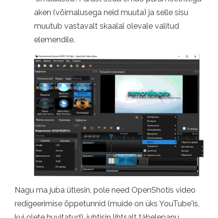
aken (võimalusega neid muuta) ja selle sisu
muutub vastavalt skaalal olevale valitud
elemendile.
Nagu ma juba ütlesin, pole need OpenShotis video
redigeerimise õppetunnid (muide on üks YouTube'is,
kui olete huvitatud), juhtisin lihtsalt tähelepanu