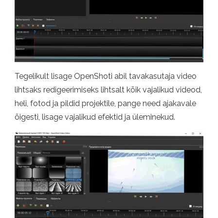
Tegelikult lisage OpenShoti abil tavakasutaja video
lihtsaks redigeerimiseks lihtsalt kõik vajalikud videod,
heli, fotod ja pildid projektile, pange need ajakavale
õigesti, lisage vajalikud efektid ja üleminekud.