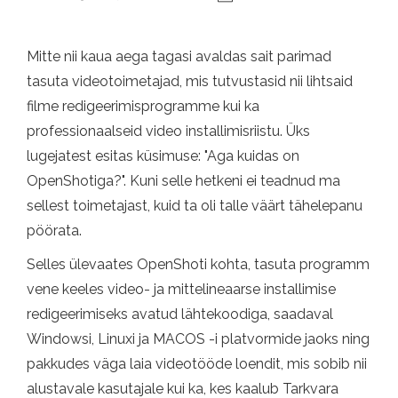
Mitte nii kaua aega tagasi avaldas sait parimad
tasuta videotoimetajad, mis tutvustasid nii lihtsaid
filme redigeerimisprogramme kui ka
professionaalseid video installimisriistu. Üks
lugejatest esitas küsimuse: "Aga kuidas on
OpenShotiga?". Kuni selle hetkeni ei teadnud ma
sellest toimetajast, kuid ta oli talle väärt tähelepanu
pöörata.
Selles ülevaates OpenShoti kohta, tasuta programm
vene keeles video- ja mittelineaarse installimise
redigeerimiseks avatud lähtekoodiga, saadaval
Windowsi, Linuxi ja MACOS -i platvormide jaoks ning
pakkudes väga laia videotööde loendit, mis sobib nii
alustavale kasutajale kui ka, kes kaalub Tarkvara