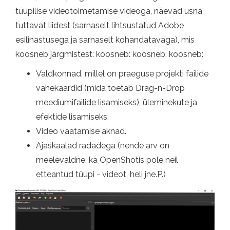
tüüpilise videotoimetamise videoga, näevad üsna
tuttavat liidest (sarnaselt lihtsustatud Adobe
esilinastusega ja sarnaselt kohandatavaga), mis
koosneb järgmistest: koosneb: koosneb: koosneb:
Valdkonnad, millel on praeguse projekti failide
vahekaardid (mida toetab Drag-n-Drop
meediumifailide lisamiseks), üleminekute ja
efektide lisamiseks.
Video vaatamise aknad.
Ajaskaalad radadega (nende arv on
meelevaldne, ka OpenShotis pole neil
etteantud tüüpi - videot, heli jne.P.)