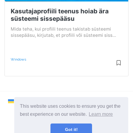
Kasutajaprofiili teenus hoiab ära
süsteemi sissepääsu
Mida teha, kui profiili teenus takistab süsteemi
sissepääsu, kirjutab, et profiili või süsteemi siss...
Windows
This website uses cookies to ensure you get the
best experience on our website.
Learn more
2026 ©
Remontcompa
Got it!
Kõik kategooriad