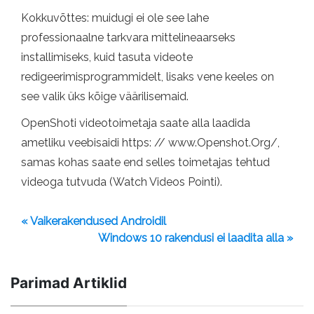
Kokkuvõttes: muidugi ei ole see lahe
professionaalne tarkvara mittelineaarseks
installimiseks, kuid tasuta videote
redigeerimisprogrammidelt, lisaks vene keeles on
see valik üks kõige väärilisemaid.
OpenShoti videotoimetaja saate alla laadida
ametliku veebisaidi https: // www.Openshot.Org/,
samas kohas saate end selles toimetajas tehtud
videoga tutvuda (Watch Videos Pointi).
« Vaikerakendused Androidil
Windows 10 rakendusi ei laadita alla »
Parimad Artiklid