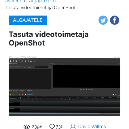
Avaleht
Algajatele
Tasuta videotoimetaja OpenShot
ALGAJATELE
Tasuta videotoimetaja
OpenShot
2398
736
David Willms