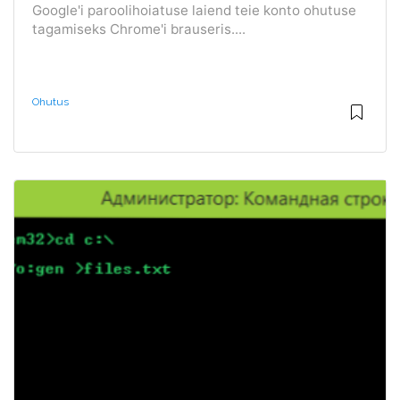
Google'i paroolihoiatuse laiend teie konto ohutuse
tagamiseks Chrome'i brauseris....
Ohutus