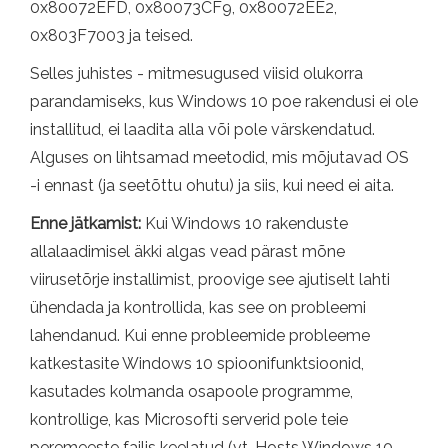
0x80072EFD, 0x80073CF9, 0x80072EE2,
0x803F7003 ja teised.
Selles juhistes - mitmesugused viisid olukorra
parandamiseks, kus Windows 10 poe rakendusi ei ole
installitud, ei laadita alla või pole värskendatud.
Alguses on lihtsamad meetodid, mis mõjutavad OS
-i ennast (ja seetõttu ohutu) ja siis, kui need ei aita.
Enne jätkamist:
Kui Windows 10 rakenduste
allalaadimisel äkki algas vead pärast mõne
viirusetõrje installimist, proovige see ajutiselt lahti
ühendada ja kontrollida, kas see on probleemi
lahendanud. Kui enne probleemide probleeme
katkestasite Windows 10 spioonifunktsioonid,
kasutades kolmanda osapoole programme,
kontrollige, kas Microsofti serverid pole teie
peremeeste failis keelatud (vt. Hosts Windows 10