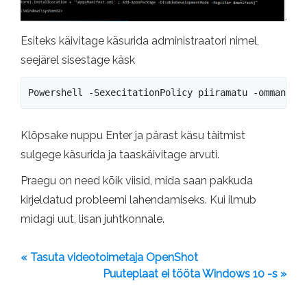
Esiteks käivitage käsurida administraatori nimel,
seejärel sisestage käsk
Powershell -SexecitationPolicy piiramatu -ommand "
Klõpsake nuppu Enter ja pärast käsu täitmist
sulgege käsurida ja taaskäivitage arvuti.
Praegu on need kõik viisid, mida saan pakkuda
kirjeldatud probleemi lahendamiseks. Kui ilmub
midagi uut, lisan juhtkonnale.
« Tasuta videotoimetaja OpenShot
Puuteplaat ei tööta Windows 10 -s »