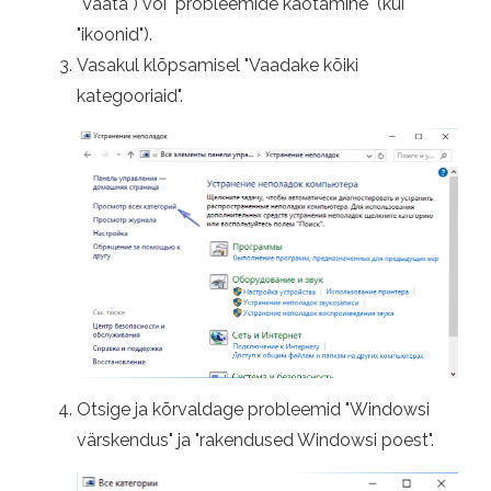
"Vaata") või "probleemide kaotamine" (kui
"ikoonid").
Vasakul klõpsamisel "Vaadake kõiki
kategooriaid".
Otsige ja kõrvaldage probleemid "Windowsi
värskendus" ja "rakendused Windowsi poest".