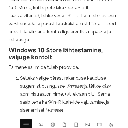
fail). Muide, kui te pole ikka veel arvutit
taaskäivitanud, tehke seda: võib -olla tuleb süsteemi
värskendada ja pärast taaskäivitamist töötab pood
uuesti. Ja viimane: kontrollige arvutis kuupäeva ja
kellaaega.
Windows 10 Store lähtestamine,
väljuge kontolt
Esimene asi, mida tuleb proovida.
Selleks valige pärast rakenduse kaupluse
sulgemist otsingusse
Wsreset
ja täitke käsk
administraatori nimel (vt. ekraanipilt). Sama
saab teha ka Win+R klahvide vajutamisel ja
sisenemisel
Wsreset
.