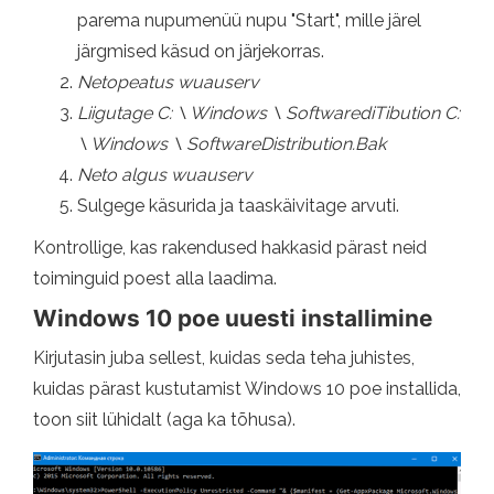
parema nupumenüü nupu "Start", mille järel
järgmised käsud on järjekorras.
Netopeatus wuauserv
Liigutage C: \ Windows \ SoftwarediTibution C:
\ Windows \ SoftwareDistribution.Bak
Neto algus wuauserv
Sulgege käsurida ja taaskäivitage arvuti.
Kontrollige, kas rakendused hakkasid pärast neid
toiminguid poest alla laadima.
Windows 10 poe uuesti installimine
Kirjutasin juba sellest, kuidas seda teha juhistes,
kuidas pärast kustutamist Windows 10 poe installida,
toon siit lühidalt (aga ka tõhusa).