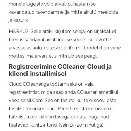
mõnele lugejale võib arvuti puhastamise
kavandatud rakendamine (ja mitte ainult) meeldida
ja kasulik.
MÄRKUS. Selle artikli kirjutamise ajal on kirjeldatud
teenus saadaval ainult inglise keeles, kuid võttes
arvesse asjaolu, et teistel piriform -toodetel on vene
mõttes, ma arvan, et siin ilmub see peagi.
Registreerimine CCleaner Cloud ja
kliendi installimisel
Cloud CCleaneriga töötamiseks on vaja
registreerimist, mida saab anda CCleaneri ametlikul
veebisaidil.Com. See on tasuta, kui te ei soovi osta
tasulist teenuseplaani. Pärast registreerimisvormi
täitmist tuleb kiri kinnitusega oodata, nagu nad
teatavad, kuni 24 tundi (sain 15-20 minutiga).