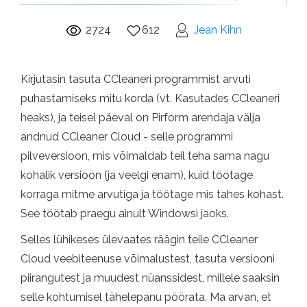
2724
612
Jean Kihn
Kirjutasin tasuta CCleaneri programmist arvuti
puhastamiseks mitu korda (vt. Kasutades CCleaneri
heaks), ja teisel päeval on Pirform arendaja välja
andnud CCleaner Cloud - selle programmi
pilveversioon, mis võimaldab teil teha sama nagu
kohalik versioon (ja veelgi enam), kuid töötage
korraga mitme arvutiga ja töötage mis tahes kohast.
See töötab praegu ainult Windowsi jaoks.
Selles lühikeses ülevaates räägin teile CCleaner
Cloud veebiteenuse võimalustest, tasuta versiooni
piirangutest ja muudest nüanssidest, millele saaksin
selle kohtumisel tähelepanu pöörata. Ma arvan, et