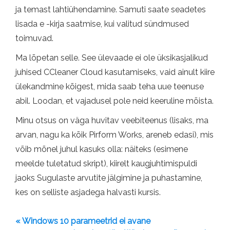
ja temast lahtiühendamine. Samuti saate seadetes
lisada e -kirja saatmise, kui valitud sündmused
toimuvad.
Ma lõpetan selle. See ülevaade ei ole üksikasjalikud
juhised CCleaner Cloud kasutamiseks, vaid ainult kiire
ülekandmine kõigest, mida saab teha uue teenuse
abil. Loodan, et vajadusel pole neid keeruline mõista.
Minu otsus on väga huvitav veebiteenus (lisaks, ma
arvan, nagu ka kõik Pirform Works, areneb edasi), mis
võib mõnel juhul kasuks olla: näiteks (esimene
meelde tuletatud skript), kiirelt kaugjuhtimispuldi
jaoks Sugulaste arvutite jälgimine ja puhastamine,
kes on selliste asjadega halvasti kursis.
« Windows 10 parameetrid ei avane