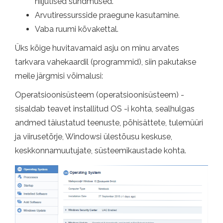
hiljutised sündmused.
Arvutiressursside praegune kasutamine.
Vaba ruumi kõvakettal.
Üks kõige huvitavamaid asju on minu arvates
tarkvara vahekaardil (programmid), siin pakutakse
meile järgmisi võimalusi:
Operatsioonisüsteem (operatsioonisüsteem) -
sisaldab teavet installitud OS -i kohta, sealhulgas
andmed täiustatud teenuste, põhisättete, tulemüüri
ja viirusetõrje, Windowsi ülestõusu keskuse,
keskkonnamuutujate, süsteemikaustade kohta.