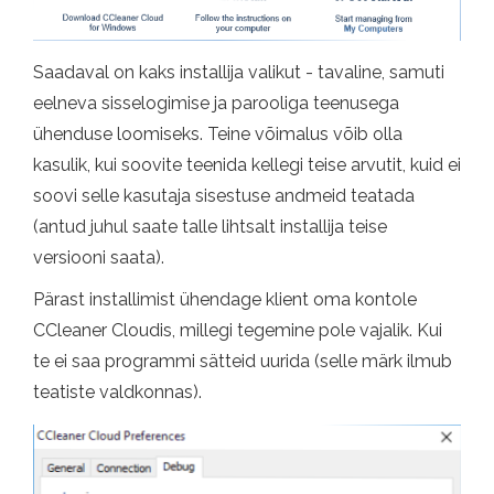
Saadaval on kaks installija valikut - tavaline, samuti
eelneva sisselogimise ja parooliga teenusega
ühenduse loomiseks. Teine võimalus võib olla
kasulik, kui soovite teenida kellegi teise arvutit, kuid ei
soovi selle kasutaja sisestuse andmeid teatada
(antud juhul saate talle lihtsalt installija teise
versiooni saata).
Pärast installimist ühendage klient oma kontole
CCleaner Cloudis, millegi tegemine pole vajalik. Kui
te ei saa programmi sätteid uurida (selle märk ilmub
teatiste valdkonnas).