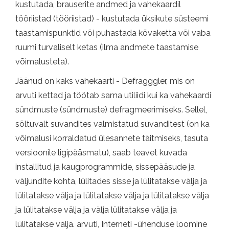
kustutada, brauserite andmed ja vahekaardil
tööriistad (tööriistad) - kustutada üksikute süsteemi
taastamispunktid või puhastada kõvaketta või vaba
ruumi turvaliselt ketas (ilma andmete taastamise
võimalusteta).
Jäänud on kaks vahekaarti - Defragggler, mis on
arvuti kettad ja töötab sama utiliidi kui ka vahekaardi
sündmuste (sündmuste) defragmeerimiseks. Sellel,
sõltuvalt suvandites valmistatud suvanditest (on ka
võimalusi korraldatud ülesannete täitmiseks, tasuta
versioonile ligipääsmatu), saab teavet kuvada
installitud ja kaugprogrammide, sissepääsude ja
väljundite kohta, lülitades sisse ja lülitatakse välja ja
lülitatakse välja ja lülitatakse välja ja lülitatakse välja
ja lülitatakse välja ja välja lülitatakse välja ja
lülitatakse välja. arvuti, Interneti -ühenduse loomine