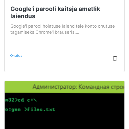
Google'i parooli kaitsja ametlik
laiendus
Google'i paroolihoiatuse laiend teie konto ohutuse
tagamiseks Chrome'i brauseris....
Ohutus