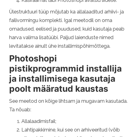
Käsiraamat läbi Photoshopi avatud liidese.
Ülestruktuuri tüüp mõjutab ka allalaaditud arhiivi- ja
failivormingu komplekti. Igal meetodil on oma
omadused, eelised ja puudused, kuid kasutaja peab
harva valima lisatüübi. Paljud laienduste nimed
levitatakse ainult ühe installimispõhimõttega.
Photoshopi
pistikprogrammid installija
ja installimisega kasutaja
poolt määratud kaustas
See meetod on kõige lihtsam ja mugavam kasutada.
Ta nõuab:
Allalaadimisfail;
Lahtipakkimine, kui see on arhiveeritud (võib