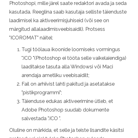
Photoshopi, mille järel saate redaktori avada ja seda
kasutada. Reeglina saab kasutaja selliste täienduste
laadimisel ka aktiveerimisjuhiseid (või see on
märgitud allalaadimisveebisaidil). Protsess
"ICOROMAT" näitel:
Tugi töölaua ikoonide loomiseks vormingus
".ICO "(Photoshop ei tööta selle vaikelaiendiga)
laaditakse tasuta alla Windowsi või Maci
arendaja ametliku veebisaidilt;
Fail on arhiivist lahti pakitud ja asetatakse
"pistikprogrammi";
Täienduse edukas aktiveerimine ütleb, et
Adobe Photoshop suudab dokumente
salvestada ".ICO ".
Oluline on märkida, et selle ja teiste lisandite käsitsi