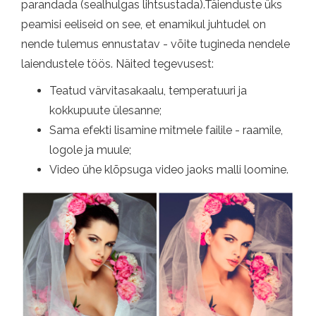
parandada (sealhulgas lihtsustada).Täienduste üks
peamisi eeliseid on see, et enamikul juhtudel on
nende tulemus ennustatav - võite tugineda nendele
laiendustele töös. Näited tegevusest:
Teatud värvitasakaalu, temperatuuri ja
kokkupuute ülesanne;
Sama efekti lisamine mitmele failile - raamile,
logole ja muule;
Video ühe klõpsuga video jaoks malli loomine.