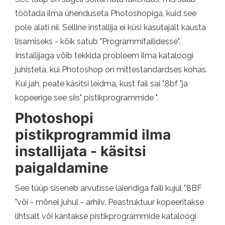
töötada ilma ühenduseta Photoshopiga, kuid see
pole alati nii. Selline installija ei küsi kasutajalt kausta
lisamiseks - kõik satub "Programmifailidesse".
Installijaga võib tekkida probleem ilma kataloogi
juhisteta, kui Photoshop on mittestandardses kohas.
Kui jah, peate käsitsi leidma, kust fail sai ".8bf "ja
kopeerige see siis" pistikprogrammide ".
Photoshopi
pistikprogrammid ilma
installijata - käsitsi
paigaldamine
See tüüp siseneb arvutisse laiendiga faili kujul ".8BF
"või - mõnel juhul - arhiiv. Peastruktuur kopeeritakse
lihtsalt või kantakse pistikprogrammide kataloogi