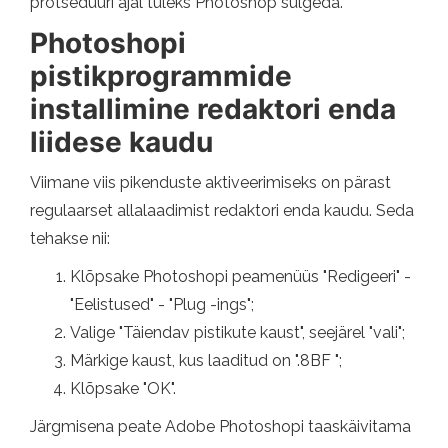
protseduuri ajal tuleks Photoshop sulgeda.
Photoshopi
pistikprogrammide
installimine redaktori enda
liidese kaudu
Viimane viis pikenduste aktiveerimiseks on pärast
regulaarset allalaadimist redaktori enda kaudu. Seda
tehakse nii:
Klõpsake Photoshopi peamenüüs "Redigeeri" -
"Eelistused" - "Plug -ings";
Valige "Täiendav pistikute kaust", seejärel "vali";
Märkige kaust, kus laaditud on ".8BF ";
Klõpsake "OK".
Järgmisena peate Adobe Photoshopi taaskäivitama