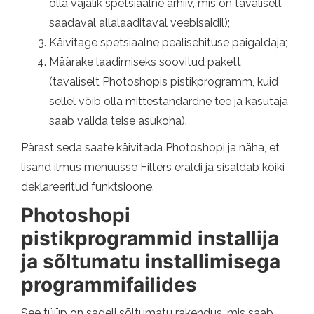
olla vajalik spetsiaalne arhiiv, mis on tavaliselt
saadaval allalaaditaval veebisaidil);
Käivitage spetsiaalne pealisehituse paigaldaja;
Määrake laadimiseks soovitud pakett
(tavaliselt Photoshopis pistikprogramm, kuid
sellel võib olla mittestandardne tee ja kasutaja
saab valida teise asukoha).
Pärast seda saate käivitada Photoshopi ja näha, et
lisand ilmus menüüsse Filters eraldi ja sisaldab kõiki
deklareeritud funktsioone.
Photoshopi
pistikprogrammid installija
ja sõltumatu installimisega
programmifailides
See tüüp on sageli sõltumatu rakendus, mis saab