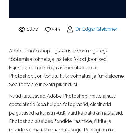
1800
545
Dr. Edgar Gleichner
Adobe Photoshop - graafiliste vormingutega
töötamise toimetaja, näiteks fotod, joonised,
kujunduselemendid ja animeeritud pildid.
Photoshopil on tohutu hulk võimalusi ja funktsioone.
See toetab erinevaid pikendusi.
Nüüd kasutavad Adobe Photoshopi mitte ainult
spetsialistid (sealhulgas fotograafid, disainerid,
paigutused ja kunstnikud), vaid ka palju armastajaid.
Photoshop sisaldab fondide, raamide, filtrite ja
muude võimaluste raamatukogu. Pealegi on üks