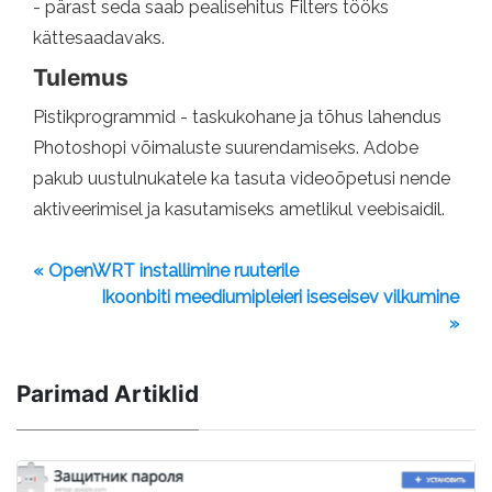
- pärast seda saab pealisehitus Filters tööks
kättesaadavaks.
Tulemus
Pistikprogrammid - taskukohane ja tõhus lahendus
Photoshopi võimaluste suurendamiseks. Adobe
pakub uustulnukatele ka tasuta videoõpetusi nende
aktiveerimisel ja kasutamiseks ametlikul veebisaidil.
« OpenWRT installimine ruuterile
Ikoonbiti meediumipleieri iseseisev vilkumine
»
Parimad Artiklid