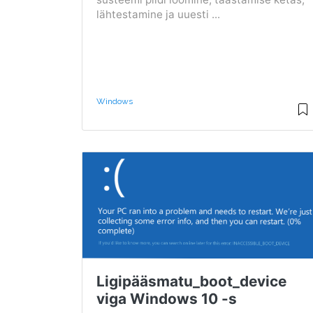
lähtestamine ja uuesti ...
Windows
Ligipääsmatu_boot_device
viga Windows 10 -s