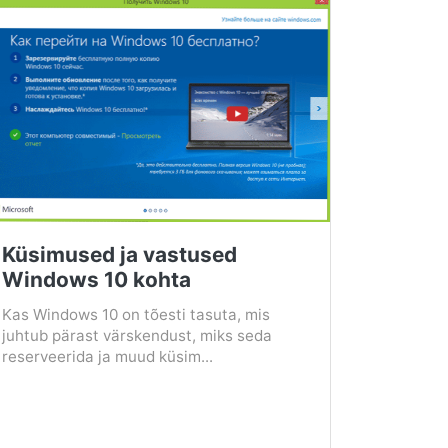
Küsimused ja vastused
Windows 10 kohta
Kas Windows 10 on tõesti tasuta, mis
juhtub pärast värskendust, miks seda
reserveerida ja muud küsim...