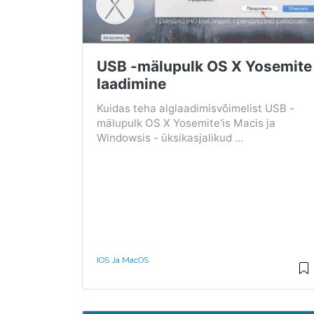
USB -mälupulk OS X Yosemite
laadimine
Kuidas teha alglaadimisvõimelist USB -
mälupulk OS X Yosemite'is Macis ja
Windowsis - üksikasjalikud ...
IOS Ja MacOS