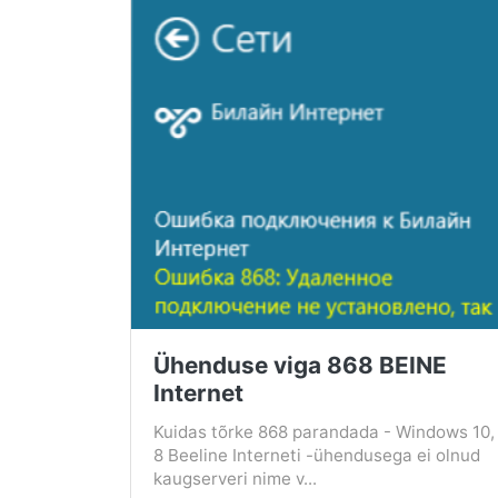
Ühenduse viga 868 BEINE
Internet
Kuidas tõrke 868 parandada - Windows 10,
8 Beeline Interneti -ühendusega ei olnud
kaugserveri nime v...