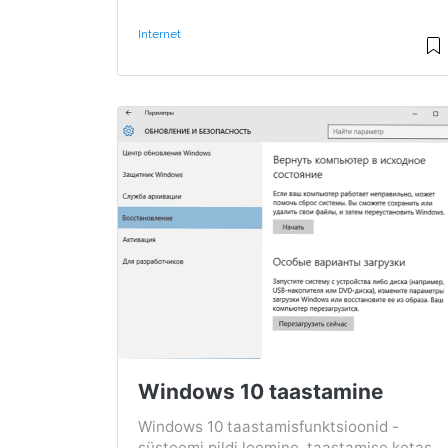
Internet
Windows 10 taastamine
Windows 10 taastamisfunktsioonid -
süsteemi pildi loomine, taastamise ketas,