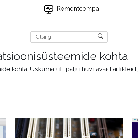
Remontcompa
eratsioonisüsteemide kohta
mide kohta. Uskumatult palju huvitavaid artikleid