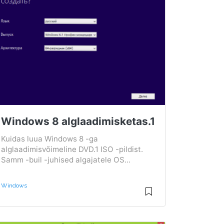
Windows 8 alglaadimisketas.1
Kuidas luua Windows 8 -ga
alglaadimisvõimeline DVD.1 ISO -pildist.
Samm -buil -juhised algajatele OS...
Windows