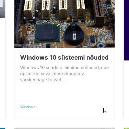
Windows 10 süsteemi nõuded
Windows 10 seadme miinimumnõuded, uue
opsüsteemi väljalaskekuupäev,
värskendage teavet....
Windows