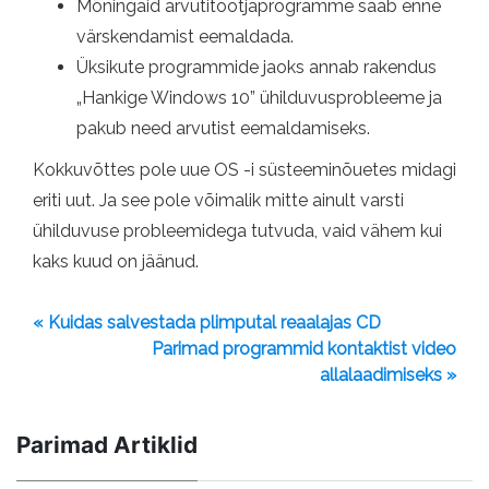
Mõningaid arvutitootjaprogramme saab enne
värskendamist eemaldada.
Üksikute programmide jaoks annab rakendus
„Hankige Windows 10” ühilduvusprobleeme ja
pakub need arvutist eemaldamiseks.
Kokkuvõttes pole uue OS -i süsteeminõuetes midagi
eriti uut. Ja see pole võimalik mitte ainult varsti
ühilduvuse probleemidega tutvuda, vaid vähem kui
kaks kuud on jäänud.
« Kuidas salvestada plimputal reaalajas CD
Parimad programmid kontaktist video
allalaadimiseks »
Parimad Artiklid