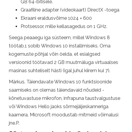
GB 64-bitisele.
Graafiline adapter (videokaart) DirectX -toega
Ekraani eraldusvõime 1024 × 600
Protsessor, mille kellasagedus on 1 GHz.
Seega peaaegu iga süsteem, millel Windows 8
töötab.1 sobib Windows 10 installimiseks. Oma
kogemuste põhjal võin öelda, et esialgsed
versioonid töötavad 2 GB muutmäluga virtuaalses
masinas suhteliselt hästi (igal juhul kiirem kui 7).
Märkus. Täiendavate Windows 10 funktsioonide
saamiseks on olemas täiendavaid nõudeid -
kõnetuvastuse mikrofon, infrapuna taustvalgustuse
või Windows Hello jaoks sõrmejäljeskanneriga
kaamera, Microsoft moodustab mitmeid võimalusi
jne.P.