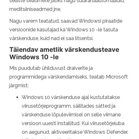
selliste seadmete jaoks nagu sularahaautomaadid,
meditsiiniseadmed jne.
Nagu varem teatatud, saavad Windowsi piraatide
versioonide kasutajad ka Windows 10 -le tasuta
värskenduse, kuid nad ei saa litsentsi.
Täiendav ametlik värskendusteave
Windows 10 -le
Mis puudutab ühilduvust draiverite ja
programmidega värskendamiseks, teatab Microsoft
järgmist:
Windows 10 värskenduse ajal kustutatakse
viirusetõrjeprogramm, säilitades sätted ja
värskenduse lõpuleviimisel on selle viimane
versioon uuesti installitud. Kui viirusetõrjeluba
on aegunud, aktiveeritakse Windows Defender.