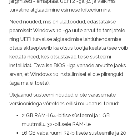
järgmised - emaplaat UEFI 2 -ga.3.1 ja vaikimisi
turvaline alglaadimine esimese kriteeriumina.
Need nõuded, mis on ülaltoodud, edastatakse
peamiselt Windows 10 -ga uute arvutite tarnijatele
ning UEFI turvalise alglaadimise lahtiühendamise
otsus aktsepteerib ka otsus tootja keelata (see võib
keelata need, kes otsustavad teise süsteemi
installida). Tavalise BIOS -iga vanade arvutite jaoks
arvan, et Windows 10 installimisel ei ole piiranguid
(aga ma ei toeta).
Ülejäänud süsteemi nõuded ei ole varasemate
versioonidega võrreldes erilisi muudatusi teinud:
2 GB RAM-i 64-bitise süsteemi ja 1 GB
muutmälu 32-bitisele RAM-ile.
16 GB vaba ruumi 32-bitisele süsteemile ja 20