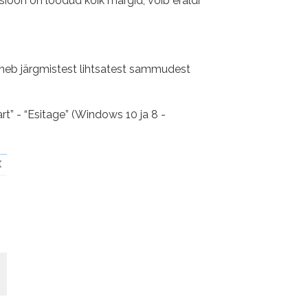
sioon on loodud kõik märgid, võib eraldi
oosneb järgmistest lihtsatest sammudest
t” - “Esitage” (Windows 10 ja 8 -