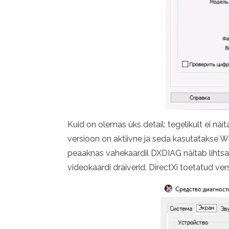
Kuid on olemas üks detail: tegelikult ei näita
versioon on aktiivne ja seda kasutatakse W
peaaknas vahekaardil DXDIAG näitab lihtsalt D
videokaardi draiverid. DirectXi toetatud vers