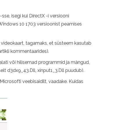
se, isegi kui DirectX -i versiooni
t (Windows 10 1703 versioonist peamises
atud videokaart, tagamaks, et süsteem kasutab
artikli kommentaarides).
 alati või hilisemad programmid ja mängud,
elt d3dx9_43.Dll, xinput1_3.Dll puudub).
Microsofti veebisaidilt, vaadake. Kuidas