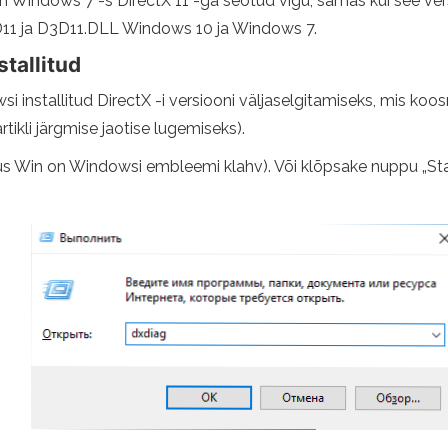
on Windows 7 -s DirectX 11 -ga seotud vigu, samas kui see ver
3D11 ja D3D11.DLL Windows 10 ja Windows 7.
stallitud
wsi installitud DirectX -i versiooni väljaselgitamiseks, mis k
tikli järgmise jaotise lugemiseks).
kus Win on Windowsi embleemi klahv). Või klõpsake nuppu „Star