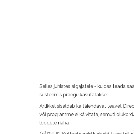
Selles juhistes algajatele - kuidas teada saa
süsteemis praegu kasutatakse.
Artikkel sisaldab ka täiendavat teavet Dire
või programme ei käivitata, samuti olukorda
loodete näha.