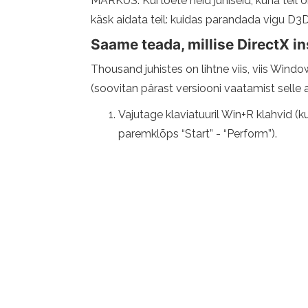
MÄRKUS. Kui loete neid juhiseid, kuna teil 
käsk aidata teil: kuidas parandada vigu D
Saame teada, millise DirectX in
Thousand juhistes on lihtne viis, viis Windo
(soovitan pärast versiooni vaatamist selle ar
Vajutage klaviatuuril Win+R klahvid (
paremklõps “Start” - “Perform”).