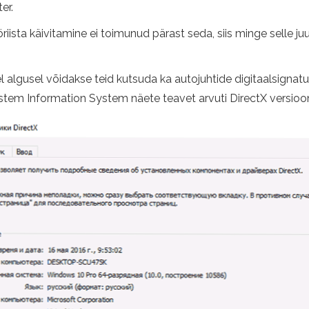
er.
öriista käivitamine ei toimunud pärast seda, siis minge selle j
 algusel võidakse teid kutsuda ka autojuhtide digitaalsignat
 System Information System näete teavet arvuti DirectX versioo