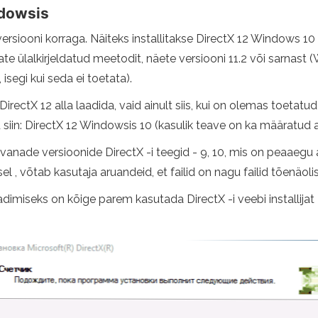
ndowsis
rsiooni korraga. Näiteks installitakse DirectX 12 Windows 10 -s
ate ülalkirjeldatud meetodit, näete versiooni 11.2 või sarnas
segi kui seda ei toetata).
 DirectX 12 alla laadida, vaid ainult siis, kui on olemas toet
d siin: DirectX 12 Windowsis 10 (kasulik teave on ka määratud 
anade versioonide DirectX -i teegid - 9, 10, mis on peaaegu
, võtab kasutaja aruandeid, et failid on nagu failid tõenäolis
adimiseks on kõige parem kasutada DirectX -i veebi installijat 