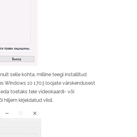
ult selle kohta, milline teegi installitud
des Windows 10 1703 loojate värskendusest
 seda toetaks teie videokaardi- või
hiljem kirjeldatud viisil.