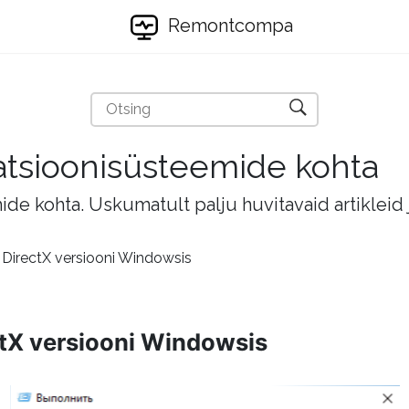
Remontcompa
eratsioonisüsteemide kohta
mide kohta. Uskumatult palju huvitavaid artikleid
DirectX versiooni Windowsis
ctX versiooni Windowsis