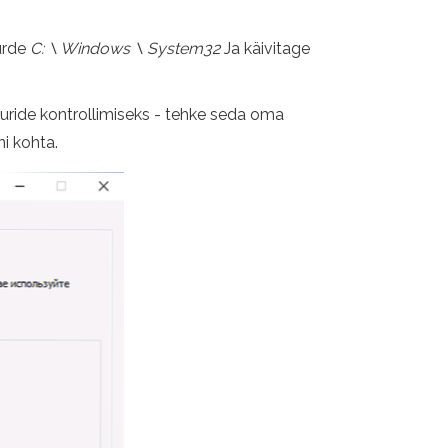
uurde
C: \ Windows \ System32
Ja käivitage
uuride kontrollimiseks - tehke seda oma
ni kohta.