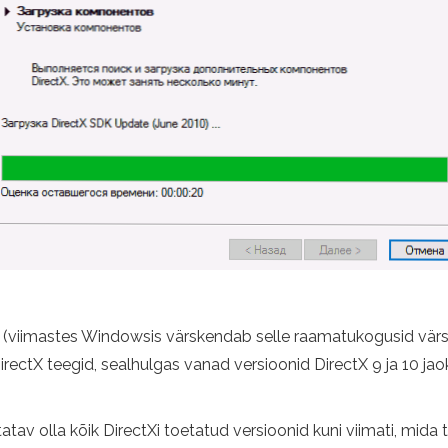
ata (viimastes Windowsis värskendab selle raamatukogusid vä
rectX teegid, sealhulgas vanad versioonid DirectX 9 ja 10 jao
av olla kõik DirectXi toetatud versioonid kuni viimati, mida t