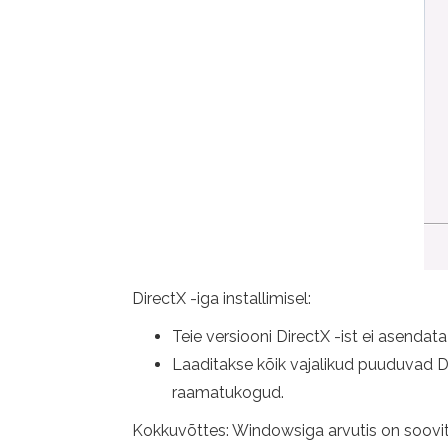
DirectX -iga installimisel:
Teie versiooni DirectX -ist ei asend
Laaditakse kõik vajalikud puuduvad Di
raamatukogud.
Kokkuvõttes: Windowsiga arvutis on soovitat