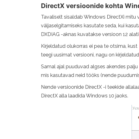
DirectX versioonide kohta Wi
Tavaliselt sisaldab Windows DirectXi mitu ve
väljaselgitamiseks kasutate seda, kui kasut
DXDIAG -aknas kuvatakse versioon 12 alati, i
Kirjeldatud olukorras ei pea te otsima, kust
teegi uusimat versiooni, nagu on kirjeldatu
Samal ajal puuduvad algses akendes palju v
mis kasutavad neid tööks (nende puudumisel 
Nende versioonide DirectX -i teekide allala
DirectX alla laadida Windows 10 jaoks.