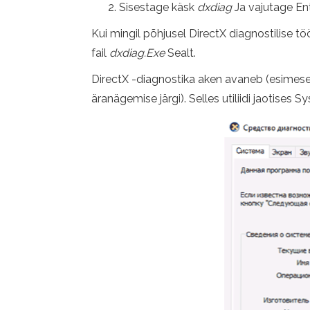
Sisestage käsk
dxdiag
Ja vajutage Ent
Kui mingil põhjusel DirectX diagnostilise tö
fail
dxdiag.Exe
Sealt.
DirectX -diagnostika aken avaneb (esimesel
äranägemise järgi). Selles utiliidi jaotises