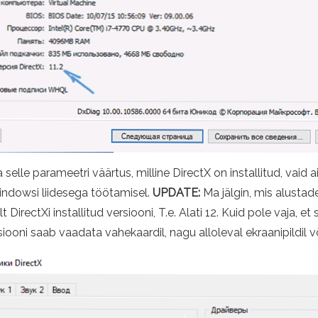
 selle parameetri väärtus, milline DirectX on installitud, vaid ain
indowsi liidesega töötamisel.
UPDATE:
Ma jälgin, mis alusta
irectXi installitud versiooni, T.e. Alati 12. Kuid pole vaja, et
iooni saab vaadata vahekaardil, nagu alloleval ekraanipildil või 