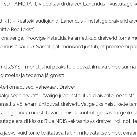
-st) - AMD (ATI) videokaardi draiver. Lahendus - kustutage kõik 
 - Realteki audiojuhid. Lahendus - installige draiverid arvut
itte Realtekist).
draiveriga. Proovige installida ka ametlikud draiverid (oma m
kenduse" kaudu). Samal ajal: mõnikord juhtub, et probleemi põ
ndis.SYS - mõnel juhul peaksite pidevalt ilmuva sinise surma
rgutoeta) ja tegema järgmist:
eri omadused, vahekaart Draiver.
gi seda arvutit" - "Valige juba installitud draiverite loendist".
t 2 või enam ühilduvat draiverit. Valige üks neist, kelle tarni
adige arvuti uuesti tavarežiimis ja kontrollige, kas tõrge ilmu
tage eraldi käsku: Blue NDIS -ekraani.sys draiver_irql_not_l
ra jaoks, kuid tõrke tekitatava faili nimi kuvatakse sinisel ekraa