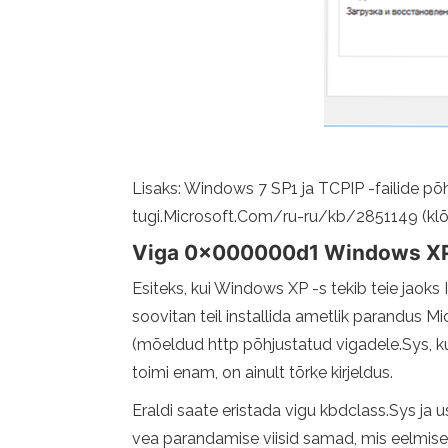
Lisaks: Windows 7 SP1 ja TCPIP -failide põh
tugi.Microsoft.Com/ru-ru/kb/2851149 (klõ
Viga 0x000000d1 Windows XP
Esiteks, kui Windows XP -s tekib teie jao
soovitan teil installida ametlik parandus M
(mõeldud http põhjustatud vigadele.Sys, ku
toimi enam, on ainult tõrke kirjeldus.
Eraldi saate eristada vigu kbdclass.Sys ja 
vea parandamise viisid samad, mis eelmise