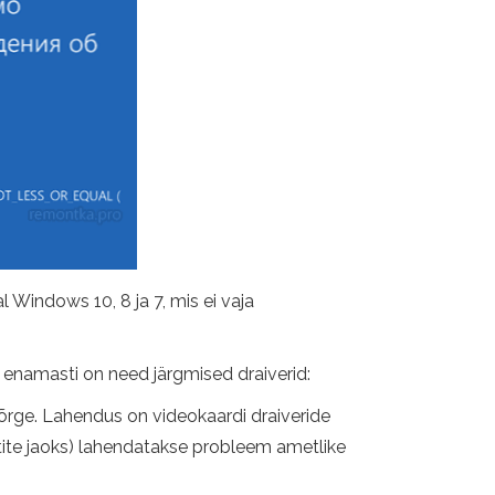
Windows 10, 8 ja 7, mis ei vaja
gi, enamasti on need järgmised draiverid:
õrge. Lahendus on videokaardi draiveride
vutite jaoks) lahendatakse probleem ametlike