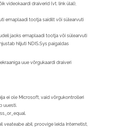
videokaardi draiverid (vt. link ülal),
i emaplaadi tootja saidilt või sülearvuti
udeli jaoks emaplaadi tootja või sülearvuti
hjustab hiljuti NDIS.Sys paigaldas
 ekraaniga uue võrgukaardi draiveri
ja ei ole Microsoft, vaid võrgukontrolleri
b uuesti.
ess_or_equal.
nil veateabe abil, proovige leida Internetist,