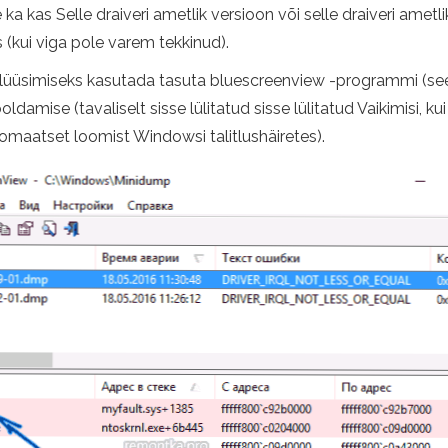
e ka kas Selle draiveri ametlik versioon või selle draiveri ame
 (kui viga pole varem tekkinud).
nalüüsimiseks kasutada tasuta bluescreenview -programmi (see
oldamise (tavaliselt sisse lülitatud sisse lülitatud Vaikimisi, k
aatset loomist Windowsi talitlushäiretes).