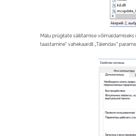
Mälu prügilate säilitamise võimaldamiseks 
taastamine” vahekaardil „Täiendav” paramee