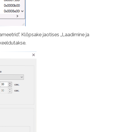
meetrid". Klõpsake jaotises „Laadimine ja
keeldutakse.