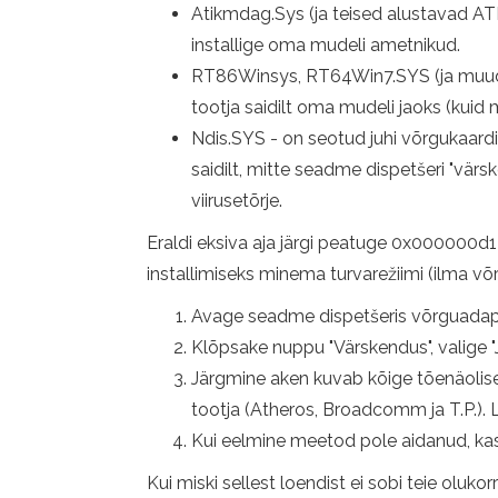
Atikmdag.Sys (ja teised alustavad ATI 
installige oma mudeli ametnikud.
RT86Winsys, RT64Win7.SYS (ja muud RT)
tootja saidilt oma mudeli jaoks (kuid m
Ndis.SYS - on seotud juhi võrgukaardi 
saidilt, mitte seadme dispetšeri "värs
viirusetõrje.
Eraldi eksiva aja järgi peatuge 0x000000d1 
installimiseks minema turvarežiimi (ilma võ
Avage seadme dispetšeris võrguadapt
Klõpsake nuppu "Värskendus", valige "Jäl
Järgmine aken kuvab kõige tõenäolisemal
tootja (Atheros, Broadcomm ja T.P.). La
Kui eelmine meetod pole aidanud, kasu
Kui miski sellest loendist ei sobi teie olukor