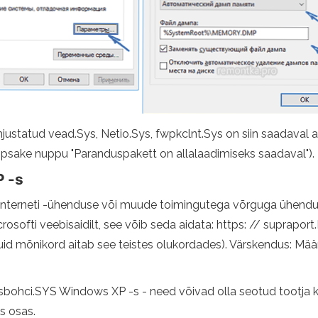
justatud vead.Sys, Netio.Sys, fwpkclnt.Sys on siin saadaval a
psake nuppu "Paranduspakett on allalaadimiseks saadaval").
 -s
ks Interneti -ühenduse või muude toimingutega võrguga ühend
icrosofti veebisaidilt, see võib seda aidata: https: // supra
id mõnikord aitab see teistes olukordades). Värskendus: Määr
usbohci.SYS Windows XP -s - need võivad olla seotud tootja klav
s osas.