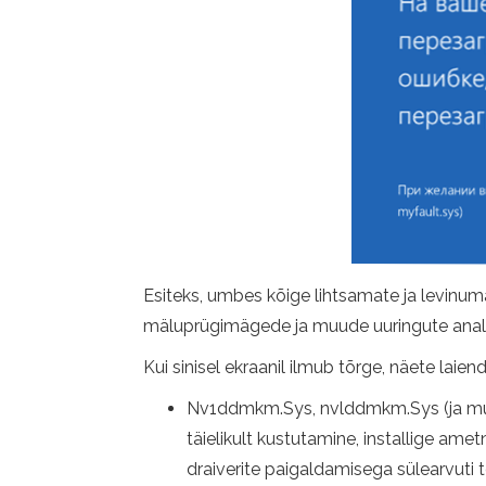
Esiteks, umbes kõige lihtsamate ja levinum
mäluprügimägede ja muude uuringute analüü
Kui sinisel ekraanil ilmub tõrge, näete laien
Nv1ddmkm.Sys, nvlddmkm.Sys (ja muud 
täielikult kustutamine, installige ame
draiverite paigaldamisega sülearvuti to