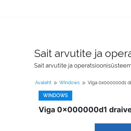
Sait arvutite ja op
Sait arvutite ja operatsioonisüstee
Avaleht
Windows
Viga 0x000000d1 dr
WINDOWS
Viga 0x000000d1 draiver