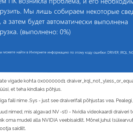
ate vigade kohta 0x000000d1 draiver_irql_not_yless_or_equal 
si, et teha kindlaks põhjus.
diga faili nime .Sys - just see draiverifail põhjustas vea. Peale
nimed, mis algavad NV -st) - Nvidia videokaardi draiveri t
tnik oma mudeli alla NVIDIA veebisaidilt. Mõnel juhul (sülear
otja saidilt.