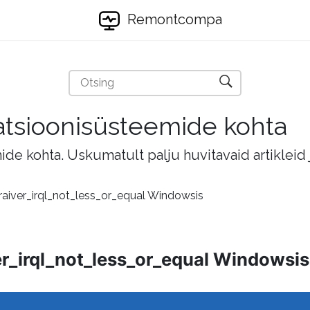
Remontcompa
eratsioonisüsteemide kohta
mide kohta. Uskumatult palju huvitavaid artikleid
aiver_irql_not_less_or_equal Windowsis
_irql_not_less_or_equal Windowsis