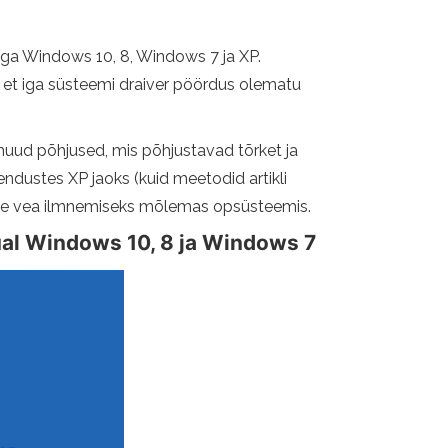
ega Windows 10, 8, Windows 7 ja XP.
e, et iga süsteemi draiver pöördus olematu
 muud põhjused, mis põhjustavad tõrket ja
endustes XP jaoks (kuid meetodid artikli
elle vea ilmnemiseks mõlemas opsüsteemis.
ual Windows 10, 8 ja Windows 7