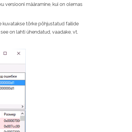
tliku versiooni määramine, kui on olemas
 kuvatakse tõrke põhjustatud failide
ui see on lahti ühendatud, vaadake, vt.