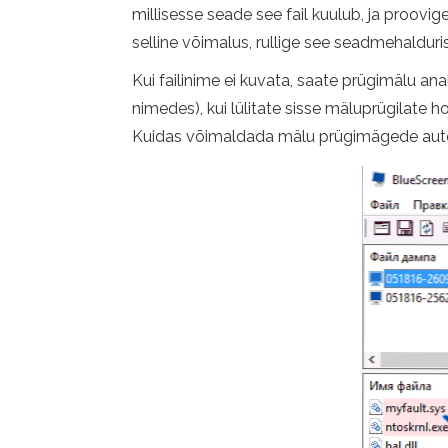
millisesse seade see fail kuulub, ja proovig
selline võimalus, rullige see seadmehalduris
Kui failinime ei kuvata, saate prügimälu a
nimedes), kui lülitate sisse mäluprügilate ho
Kuidas võimaldada mälu prügimägede autom