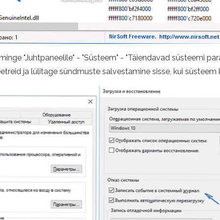
minge "Juhtpaneelile" - "Süsteem" - "Täiendavad süsteemi para
treid ja lülitage sündmuste salvestamine sisse, kui süsteem 