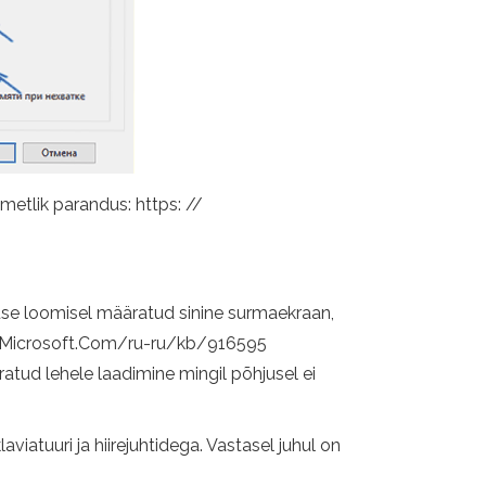
metlik parandus: https: //
use loomisel määratud sinine surmaekraan,
port.Microsoft.Com/ru-ru/kb/916595
atud lehele laadimine mingil põhjusel ei
iatuuri ja hiirejuhtidega. Vastasel juhul on