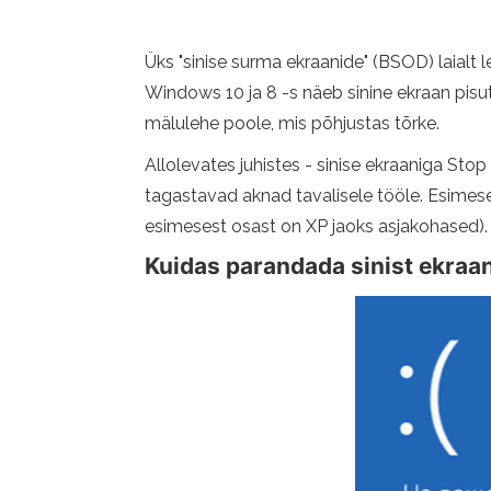
Üks "sinise surma ekraanide" (BSOD) laialt
Windows 10 ja 8 -s näeb sinine ekraan pisut
mälulehe poole, mis põhjustas tõrke.
Allolevates juhistes - sinise ekraaniga St
tagastavad aknad tavalisele tööle. Esimeses
esimesest osast on XP jaoks asjakohased).
Kuidas parandada sinist ekraa