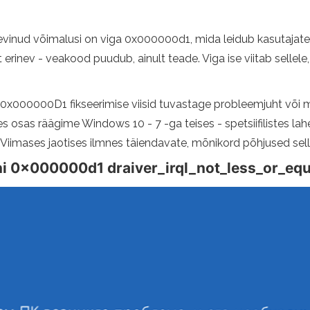
 levinud võimalusi on viga 0x000000d1, mida leidub kasutajat
 erinev - veakood puudub, ainult teade. Viga ise viitab sellel
op 0x000000D1 fikseerimise viisid tuvastage probleemjuht või
 osas räägime Windows 10 - 7 -ga teises - spetsiifilistes lah
 Viimases jaotises ilmnes täiendavate, mõnikord põhjused s
ni 0x000000d1 draiver_irql_not_less_or_eq