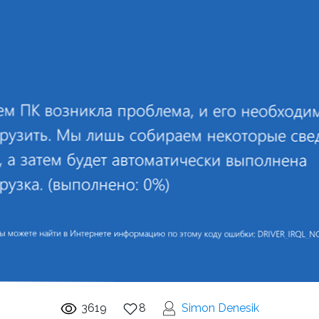
3619
8
Simon Denesik