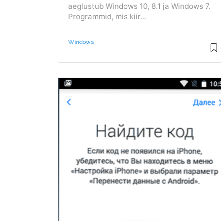
aeglustub Windows 10, 8.1 ja Windows 7.
Programmid, mis kiir...
Windows