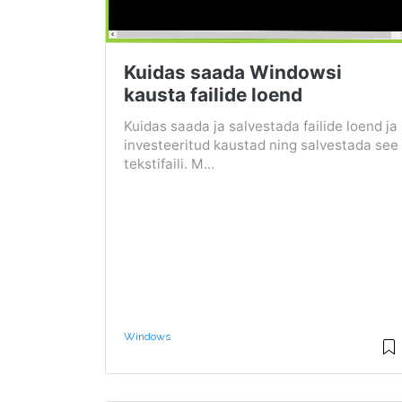
Kuidas saada Windowsi
kausta failide loend
Kuidas saada ja salvestada failide loend ja
investeeritud kaustad ning salvestada see
tekstifaili. M...
Windows