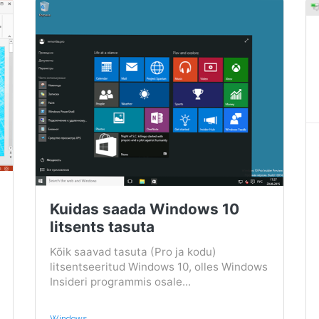
Kuidas saada Windows 10
litsents tasuta
Kõik saavad tasuta (Pro ja kodu)
litsentseeritud Windows 10, olles Windows
Insideri programmis osale...
Windows