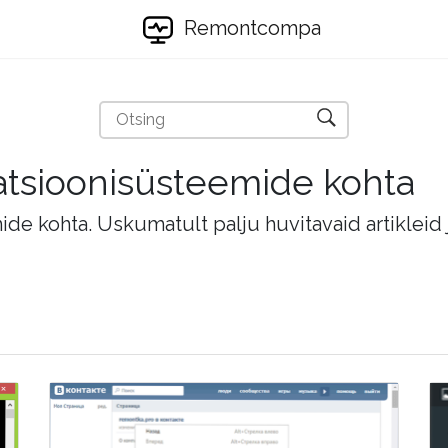
Remontcompa
eratsioonisüsteemide kohta
mide kohta. Uskumatult palju huvitavaid artikleid