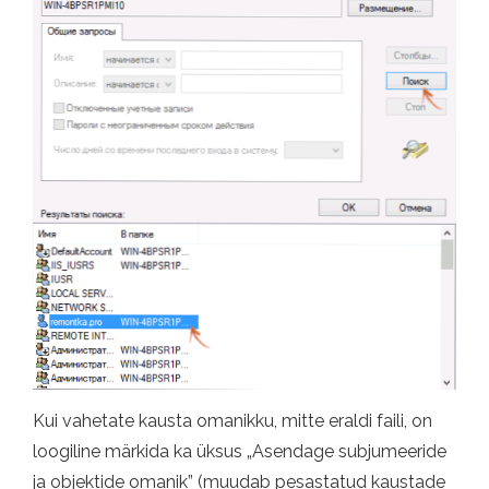
Kui vahetate kausta omanikku, mitte eraldi faili, on
loogiline märkida ka üksus „Asendage subjumeeride
ja objektide omanik” (muudab pesastatud kaustade