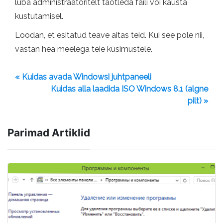
luba administraatoritelt taotleda faili või kausta
kustutamisel.
Loodan, et esitatud teave aitas teid. Kui see pole nii,
vastan hea meelega teie küsimustele.
« Kuidas avada Windowsi juhtpaneeli
Kuidas alla laadida ISO Windows 8.1 (algne
pilt) »
Parimad Artiklid