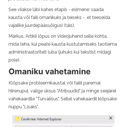
See viiakse läbi kahes etapis - esimene: saada
kausta või faili omanikuks ja teiseks -, et teeselda
vajalike juurdepääsuõigusi (täis).
Märkus. Artikli lõpus on videojuhend selle kohta,
mida teha, kui peate kausta kustutamiseks taotlema
administraatoritelt luba (juhuks kui tekstist midagi
pole).
Omaniku vahetamine
Klõpsake probleemikaustal või failil paremal
hiirenupul, valige üksus "Atribuudid" ja minge seejärel
vahekaardile "Turvalisus". Sellel vahekaardil klõpsake
nuppu "Lisaks".