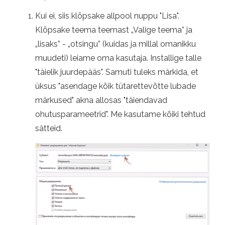
Kui ei, siis klõpsake allpool nuppu "Lisa".
Klõpsake teema teemast „Valige teema” ja
„lisaks” - „otsingu” (kuidas ja millal omanikku
muudeti) leiame oma kasutaja. Installige talle
"täielik juurdepääs". Samuti tuleks märkida, et
üksus "asendage kõik tütarettevõtte lubade
märkused" akna allosas "täiendavad
ohutusparameetrid". Me kasutame kõiki tehtud
sätteid.