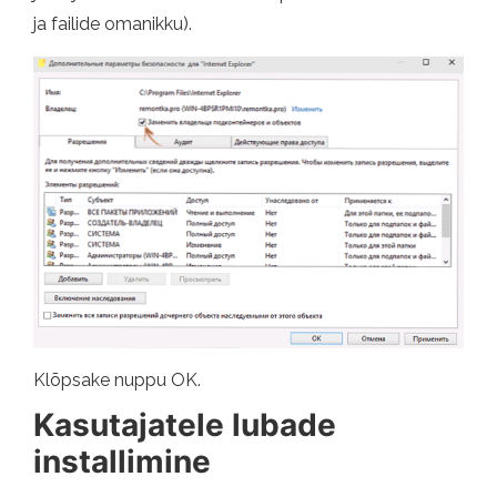
ja failide omanikku).
Klõpsake nuppu OK.
Kasutajatele lubade
installimine