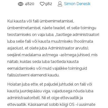
4820
982
Simon Denesik
Kui kausta või faili ümbernimetamisel,
ümbernimetamisel, näete teadet, et selle toimingu
teostamiseks on vaja luba, „taotlege administraatori
luba selle faili või kausta muutmiseks (hoolimata
asjaolust, et olete juba Administraator arvutis),
seejärel madalama astmega -astmega juhised, mis
näitab, kuidas seda luba taotleda kausta
eemaldamiseks või muid vajalikke toiminguid
failisüsteemi elemendi kaudu.
Hoiatan juba ette, et paljudel juhtudel on faili või
kausta juurdepääsu viga, vajadusega nõuda luba
administraatoritelt. Nii et olge ettevaatlik ja
ettevaatlik. Käsiraamat sobib kõigi OS -i uusimate