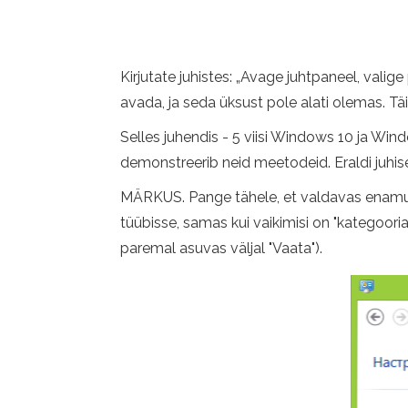
Kirjutate juhistes: „Avage juhtpaneel, valig
avada, ja seda üksust pole alati olemas. Täi
Selles juhendis - 5 viisi Windows 10 ja Wi
demonstreerib neid meetodeid. Eraldi juhis
MÄRKUS. Pange tähele, et valdavas enamuses ar
tüübisse, samas kui vaikimisi on "kategoori
paremal asuvas väljal "Vaata").