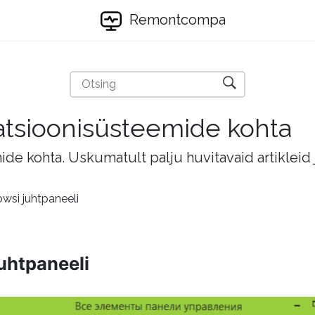
Remontcompa
eratsioonisüsteemide kohta
mide kohta. Uskumatult palju huvitavaid artikleid
wsi juhtpaneeli
uhtpaneeli