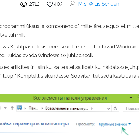
2712
403
Mrs. Willis Schoen
e programmi üksus ja komponendid”, mille järel selgub, et mitte 
tke tühimik.
ndows 8 juhtpaneeli sisenemiseks.1, mõned töötavad Windows 7 
ed: kuidas avada Windows 10 juhtpaneeli.
tiklites (nii siin kui ka teistel saitidel), kui näidatakse juhtp
a" tüüp " Komplektis akendesse. Soovitan teil seda kaaluda ja