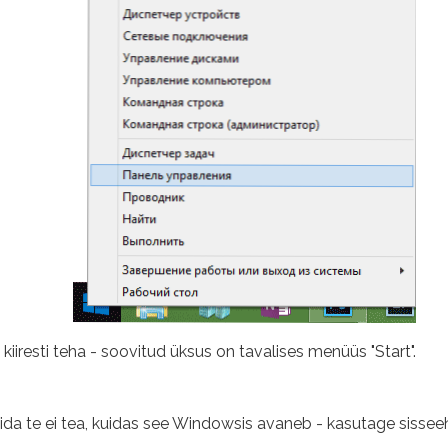
iresti teha - soovitud üksus on tavalises menüüs "Start".
mida te ei tea, kuidas see Windowsis avaneb - kasutage sissee