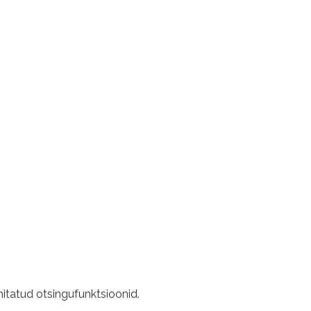
hitatud otsingufunktsioonid.