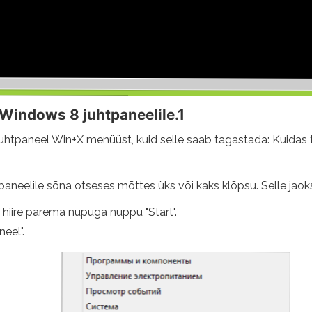
 Windows 8 juhtpaneelile.1
htpaneel Win+X menüüst, kuid selle saab tagastada: Kuidas
neelile sõna otseses mõttes üks või kaks klõpsu. Selle jaok
hiire parema nupuga nuppu "Start".
neel".