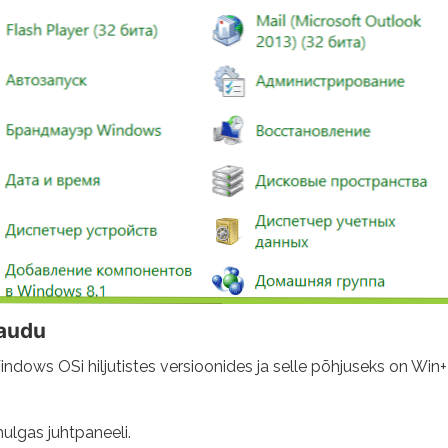
kaudu
ndows OSi hiljutistes versioonides ja selle põhjuseks on Win+
hulgas juhtpaneeli.