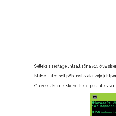
Selleks sisestage lihtsalt sõna
Kontroll
sise
Muide, kui mingil põhjusel oleks vaja juhtpa
On veel üks meeskond, kellega saate sisene