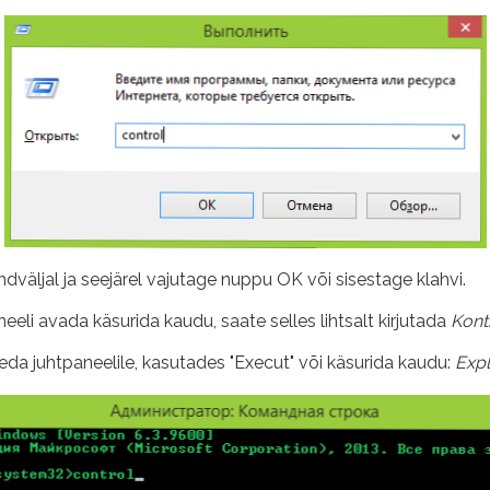
ndväljal ja seejärel vajutage nuppu OK või sisestage klahvi.
neeli avada käsurida kaudu, saate selles lihtsalt kirjutada
Kont
da juhtpaneelile, kasutades "Execut" või käsurida kaudu:
Exp