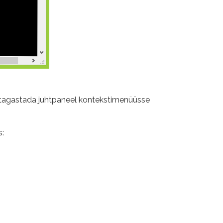
 tagastada juhtpaneel kontekstimenüüsse
s: