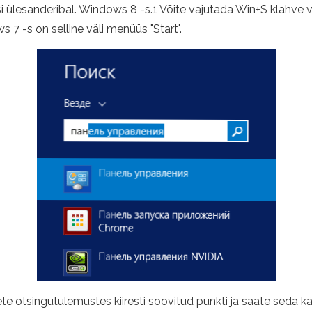
 ülesanderibal. Windows 8 -s.1 Võite vajutada Win+S klahve või 
 7 -s on selline väli menüüs "Start".
ete otsingutulemustes kiiresti soovitud punkti ja saate seda käi