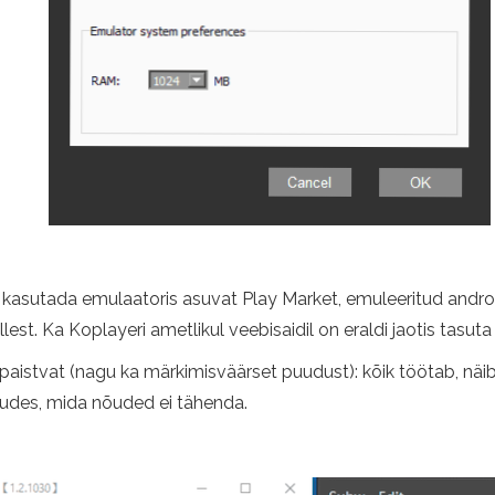
e kasutada emulaatoris asuvat Play Market, emuleeritud and
ellest. Ka Koplayeri ametlikul veebisaidil on eraldi jaotis ta
apaistvat (nagu ka märkimisväärset puudust): kõik töötab, näib
udes, mida nõuded ei tähenda.