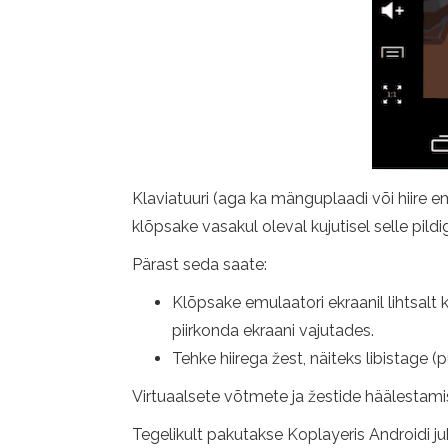
Klaviatuuri (aga ka mänguplaadi või hiire e
klõpsake vasakul oleval kujutisel selle pildi
Pärast seda saate:
Klõpsake emulaatori ekraanil lihtsalt k
piirkonda ekraani vajutades.
Tehke hiirega žest, näiteks libistage (
Virtuaalsete võtmete ja žestide häälestam
Tegelikult pakutakse Koplayeris Androidi j