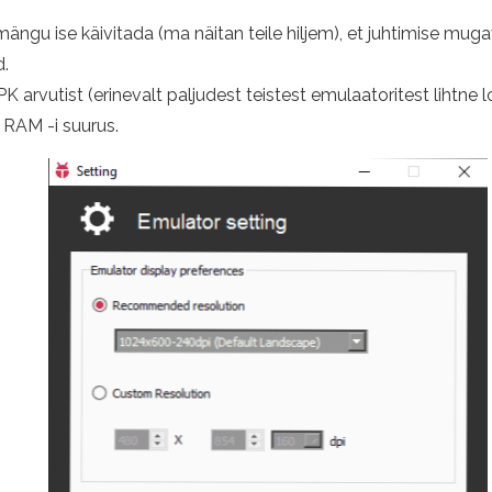
ängu ise käivitada (ma näitan teile hiljem), et juhtimise mugav
d.
 arvutist (erinevalt paljudest teistest emulaatoritest lihtne l
 RAM -i suurus.