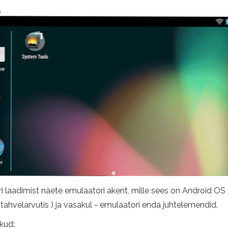
ri laadimist näete emulaatori akent, mille sees on Android OS 
 tahvelarvutis ) ja vasakul - emulaatori enda juhtelemendid.
kud: