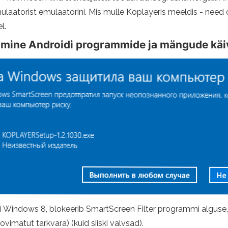
ulaatorist emulaatorini. Mis mulle Koplayeris meeldis - need
l.
tamine Androidi programmide ja mängude käi
 Windows 8, blokeerib SmartScreen Filter programmi alguse, kui
imatut tarkvara) (kuid siiski valvsad).