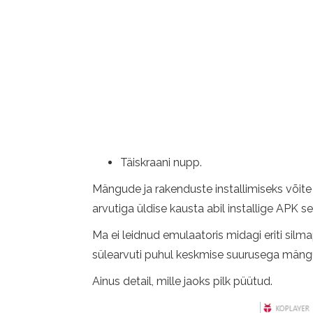
Täiskraani nupp.
Mängude ja rakenduste installimiseks võit
arvutiga üldise kausta abil installige APK s
Ma ei leidnud emulaatoris midagi eriti silm
sülearvuti puhul keskmise suurusega mäng
Ainus detail, mille jaoks pilk püütud.