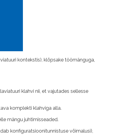
aviatuuri kontekstis), klõpsake töömänguga,
aviatuuri klahvi nii, et vajutades sellesse
stava komplekti klahviga alla.
elle mängu juhtimisseaded.
dab konfiguratsioonitunnistuse võimalusi),