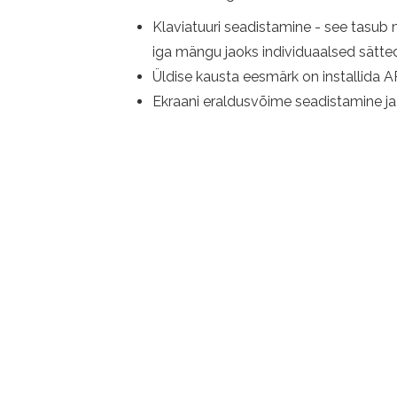
Klaviatuuri seadistamine - see tasub m
iga mängu jaoks individuaalsed sätte
Üldise kausta eesmärk on installida APK
Ekraani eraldusvõime seadistamine ja