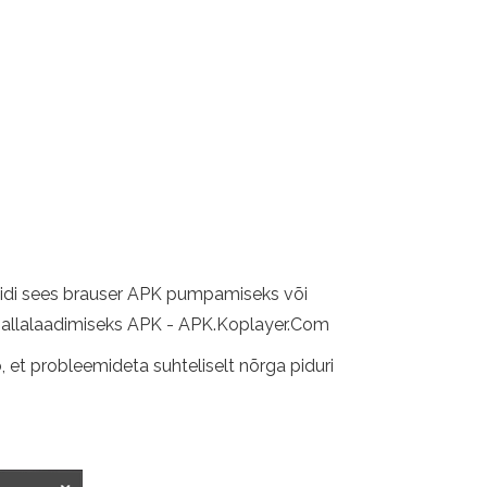
roidi sees brauser APK pumpamiseks või
suta allalaadimiseks APK - APK.Koplayer.Com
, et probleemideta suhteliselt nõrga piduri