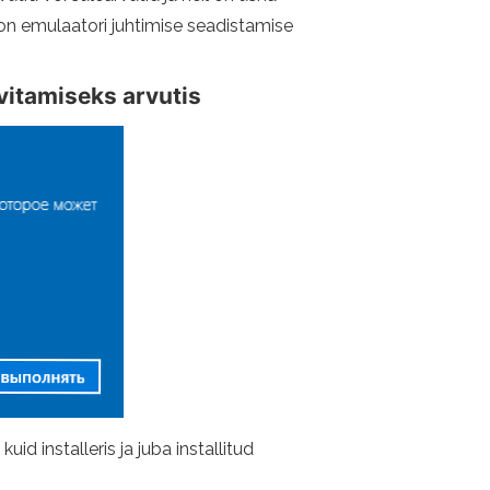
 on emulaatori juhtimise seadistamise
vitamiseks arvutis
d installeris ja juba installitud