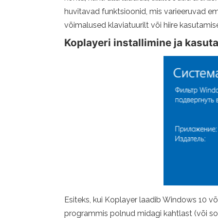
huvitavad funktsioonid, mis varieeruvad em
võimalused klaviatuurilt või hiire kasutamise
Koplayeri installimine ja kasu
Esiteks, kui Koplayer laadib Windows 10 või
programmis polnud midagi kahtlast (või soov