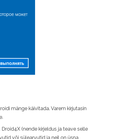
oidi mänge käivitada. Varem kirjutasin
e.
Droid4X (nende kirjeldus ja teave selle
vutid või sülearvutid ja neil on üsna