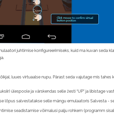
mulaatori juhtimise konfigureerimiseks, kuid ma kuvan seda kl
ga.
õikjal, luues virtuaalse nupu. Pärast seda vajutage mis tahes kl
puksiir) ülespoole ja värskendas selle žesti “UP” ja libistage va
ise lõpus salvestatakse selle mängu emulaatoris Salvesta - s
uhtimise seadistamise võimalusi palju rohkem (programm sisal