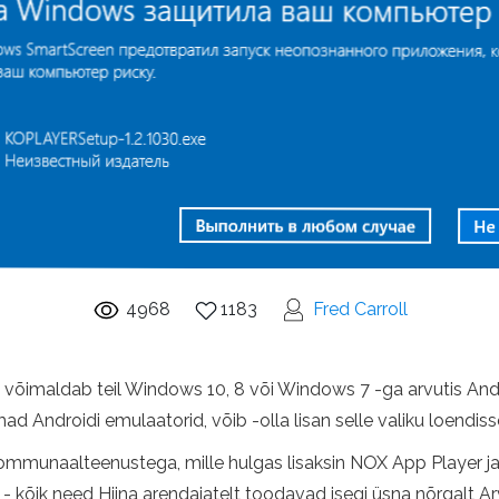
4968
1183
Fred Carroll
 võimaldab teil Windows 10, 8 või Windows 7 -ga arvutis Andr
ad Androidi emulaatorid, võib -olla lisan selle valiku loendiss
ommunaalteenustega, mille hulgas lisaksin NOX App Player ja 
) - kõik need Hiina arendajatelt toodavad isegi üsna nõrgalt Ar