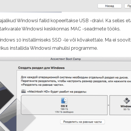
jalikud Windowsi failid kopeeritakse USB -draivi. Ka selles et
isatarkvarale Windowsi keskkonnas MAC -seadmete tööks.
dows 10 installimiseks SSD -le või kõvakettale. Ma ei soovita
levikus installida Windowsi mahulisi programme.