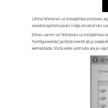
Lihtne Windows 10 installimise protsess al
seadistusjuhiste jaoks (välja arvatud üks s
Erinev samm on Windows 10 installimise sekt
"konfigureerida" jaotiste loendi all ja seej
eemaldada, tõsta esile uurimata ala ja vajut