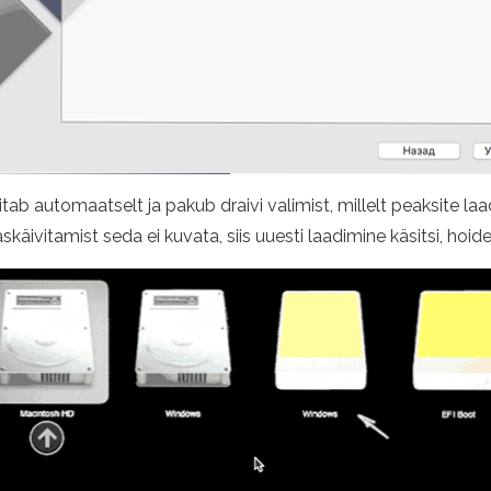
itab automaatselt ja pakub draivi valimist, millelt peaksite l
vitamist seda ei kuvata, siis uuesti laadimine käsitsi, hoides