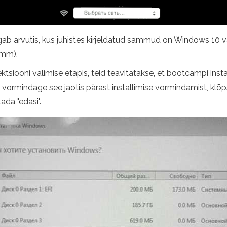
gab arvutis, kus juhistes kirjeldatud sammud on Windows 10 v
amm).
siooni valimise etapis, teid teavitatakse, et bootcampi instal
ärel vormindage see jaotis pärast installimise vormindamist, kl
ada "edasi".