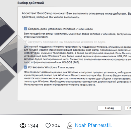
1344
204
Noah Pfannerstill