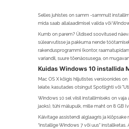
Selles juhistes on samm -sammult install
mida saab allalaadimisel valida või Window
Kumb on parem? Üldised soovitused näevad
sülearvutisse ja pakkuma nende töötamise
rakendusprogrammi (kontor, raamatupidamine 
variandil, suure tõenäosusega, on mugavam
Kuidas Windows 10 installida 
Mac OS X kõigis hiljutistes versioonides on
leiate, kasutades otsingut Spotlighti või "Utiliid
Windows 10 sel viisil installimiseks on vaja 
jaoks), tühi mälupulk, mille maht on 8 GB (v
Käivitage assistendi alglaagris ja klõpsak
“installige Windows 7 või uus” installketas