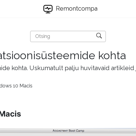
Remontcompa
eratsioonisüsteemide kohta
mide kohta. Uskumatult palju huvitavaid artikleid
ndows 10 Macis
 Macis