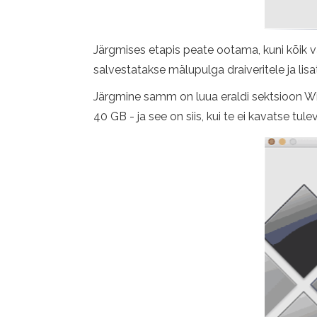
Järgmises etapis peate ootama, kuni kõik va
salvestatakse mälupulga draiveritele ja l
Järgmine samm on luua eraldi sektsioon Win
40 GB - ja see on siis, kui te ei kavatse tu