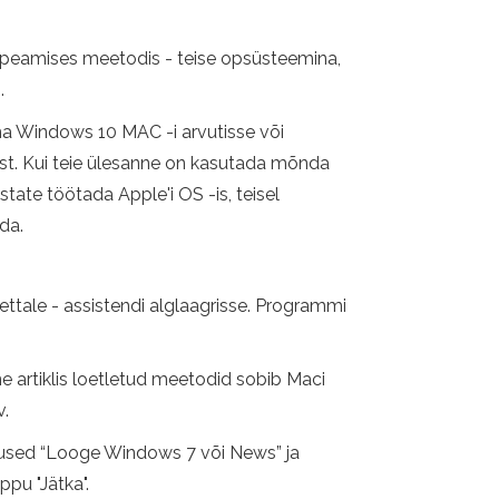
 peamises meetodis - teise opsüsteemina,
.
ma Windows 10 MAC -i arvutisse või
st. Kui teie ülesanne on kasutada mõnda
tate töötada Apple'i OS -is, teisel
da.
kettale - assistendi alglaagrisse. Programmi
e ​​artiklis loetletud meetodid sobib Maci
v.
üksused “Looge Windows 7 või News” ja
pu "Jätka".