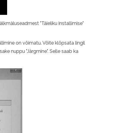
älkmäluseadmest "Täieliku installimise"
limine on võimatu. Võite klõpsata lingil
õpsake nuppu "Järgmine". Selle saab ka