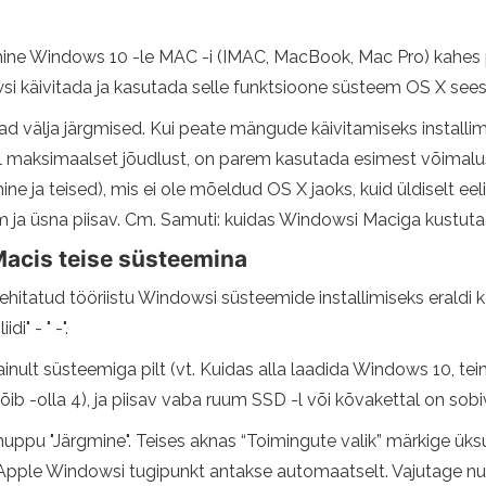
imine Windows 10 -le MAC -i (IMAC, MacBook, Mac Pro) kahes
si käivitada ja kasutada selle funktsioone süsteem OS X sees
 välja järgmised. Kui peate mängude käivitamiseks installi
l maksimaalset jõudlust, on parem kasutada esimest võimalu
ja teised), mis ei ole mõeldud OS X jaoks, kuid üldiselt eelis
 ja üsna piisav. Cm. Samuti: kuidas Windowsi Maciga kustuta
Macis teise süsteemina
 ehitatud tööriistu Windowsi süsteemide installimiseks eraldi 
i" - " -".
ainult süsteemiga pilt (vt. Kuidas alla laadida Windows 10, tein
õib -olla 4), ja piisav vaba ruum SSD -l või kõvakettal on sobi
e nuppu "Järgmine". Teises aknas “Toimingute valik” märkige 
. Apple Windowsi tugipunkt antakse automaatselt. Vajutage nup