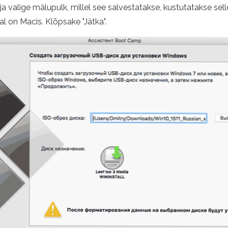
a valige mälupulk, millel see salvestatakse, kustutatakse se
 on Macis. Klõpsake "Jätka".