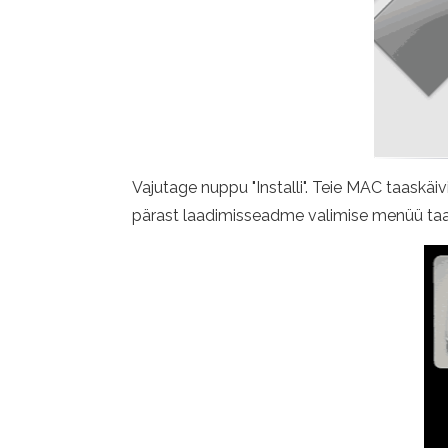
Vajutage nuppu "Installi". Teie MAC taaskäiv
pärast laadimisseadme valimise menüü taaskäi