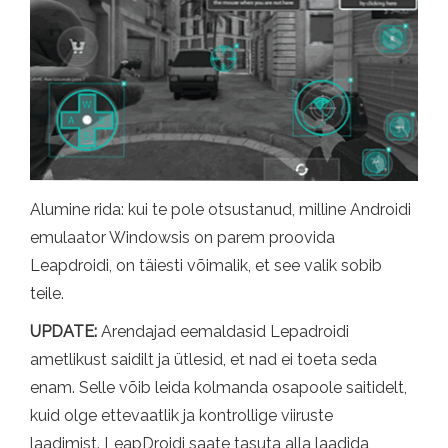
Alumine rida: kui te pole otsustanud, milline Androidi
emulaator Windowsis on parem proovida
Leapdroidi, on täiesti võimalik, et see valik sobib
teile.
UPDATE:
Arendajad eemaldasid Lepadroidi
ametlikust saidilt ja ütlesid, et nad ei toeta seda
enam. Selle võib leida kolmanda osapoole saitidelt,
kuid olge ettevaatlik ja kontrollige viiruste
laadimist. LeapDroidi saate tasuta alla laadida