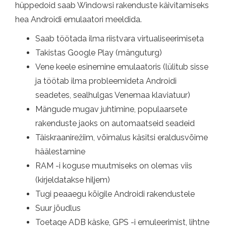
hüppedoid saab Windowsi rakenduste käivitamiseks
hea Androidi emulaatori meeldida.
Saab töötada ilma riistvara virtualiseerimiseta
Takistas Google Play (mänguturg)
Vene keele esinemine emulaatoris (lülitub sisse
ja töötab ilma probleemideta Androidi
seadetes, sealhulgas Venemaa klaviatuur)
Mängude mugav juhtimine, populaarsete
rakenduste jaoks on automaatseid seadeid
Täiskraanirežiim, võimalus käsitsi eraldusvõime
häälestamine
RAM -i koguse muutmiseks on olemas viis
(kirjeldatakse hiljem)
Tugi peaaegu kõigile Androidi rakendustele
Suur jõudlus
Toetage ADB käske, GPS -i emuleerimist, lihtne