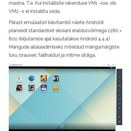
masina, T.e. Kui installisite rakenduse VM1 -sse, siis
VM2 -s ei installita seda.
Pärast emulaatori käivitamist näete Androidi
planeedi standardset ekraani eraldusvõimega 1280 ×
800 (kirjutamise ajal kasutatakse Android 4.4.4)
Mängude allalaadimiseks mõeldud mängumärgiste
turu, brauseri, failihalduri ja mitme sildiga.