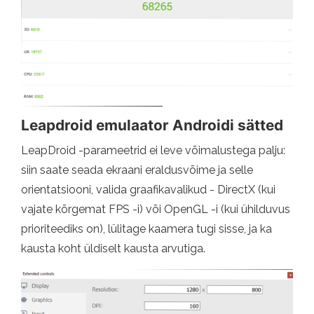
Leapdroid emulaator Androidi sätted
LeapDroid -parameetrid ei leve võimalustega palju:
siin saate seada ekraani eraldusvõime ja selle
orientatsiooni, valida graafikavalikud - DirectX (kui
vajate kõrgemat FPS -i) või OpenGL -i (kui ühilduvus
prioriteediks on), lülitage kaamera tugi sisse, ja ka
kausta koht üldiselt kausta arvutiga.