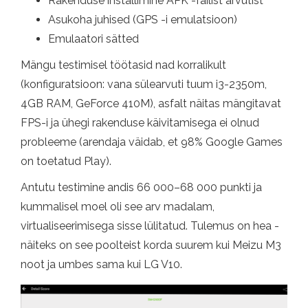
Rakenduse installimine APK -failist arvutist
Asukoha juhised (GPS -i emulatsioon)
Emulaatori sätted
Mängu testimisel töötasid nad korralikult
(konfiguratsioon: vana sülearvuti tuum i3-2350m,
4GB RAM, GeForce 410M), asfalt näitas mängitavat
FPS-i ja ühegi rakenduse käivitamisega ei olnud
probleeme (arendaja väidab, et 98% Google Games
on toetatud Play).
Antutu testimine andis 66 000–68 000 punkti ja
kummalisel moel oli see arv madalam,
virtualiseerimisega sisse lülitatud. Tulemus on hea -
näiteks on see poolteist korda suurem kui Meizu M3
noot ja umbes sama kui LG V10.