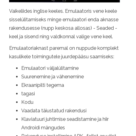
Vaikeliides inglise keeles. Emulaatoris vene keele
sisselülitamiseks minge emulaatori enda aknasse
rakendusesse (nupp keskosa allosas) - Seaded -
keel ja sisend ning valdkonnal valige vene keel.
Emulaatoriaknast paremal on nuppude komplekt
kasulikele toimingutele juurdepääsu saamiseks:
Emulaatori väljalülitamine
Suurenemine ja vähenemine
Ekraanipilti tegema
tagasi
Kodu
Vaadata täiustatud rakendusi
Klaviatuuri juhtimise seadistamine ja hiir
Androidi mängudes