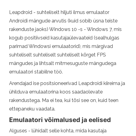
Leapdroid - suhteliselt hiljuti ilmus emulaator
Androidi mängude arvutis (kuid sobib üsna teiste
rakenduste jaoks) Windows 10 -s - Windows 7, mis
kogub positiivseid kasutajaülevaateid (sealhulgas
parimad Windowsi emulaatorid), mis märgivad
suhteliselt suhteliselt suhteliselt kõrget FPS
mängudes ja lihtsalt mitmesuguste mängudega
emulaatori stabiilne töö.
Arendajad ise positsioneerivad Leapdroidi kiireima ja
ühilduva emulaatorina koos saadaolevate
rakendustega. Ma ei tea, kui tõsi see on, kuid teen
ettepaneku vaadata.
Emulaatori võimalused ja eelised
Alguses - lühidalt selle kohta, mida kasutaja