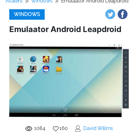
Avaleht
Windows
Emulaator Android Leapdroid
WINDOWS
Emulaator Android Leapdroid
1084
160
David Willms