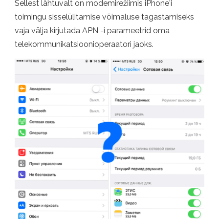
Sellest lähtuvalt on modemirežiimis iPhone'i
toimingu sisselülitamise võimaluse tagastamiseks
vaja välja kirjutada APN -i parameetrid oma
telekommunikatsioonioperaatori jaoks.