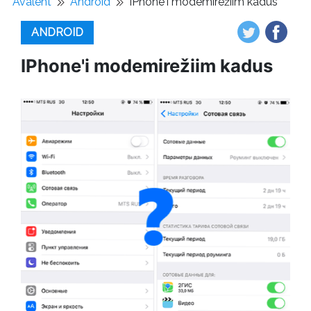
Avaleht
Android
IPhone'i modemirežiim kadus
ANDROID
IPhone'i modemirežiim kadus