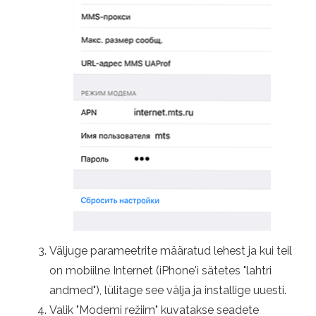
Väljuge parameetrite määratud lehest ja kui teil
on mobiilne Internet (iPhone'i sätetes "lahtri
andmed"), lülitage see välja ja installige uuesti.
Valik "Modemi režiim" kuvatakse seadete