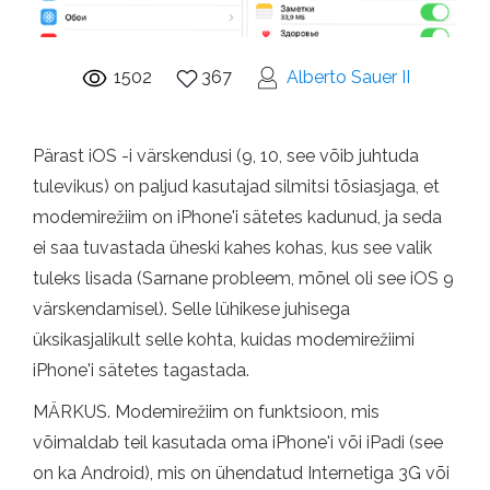
1502
367
Alberto Sauer II
Pärast iOS -i värskendusi (9, 10, see võib juhtuda
tulevikus) on paljud kasutajad silmitsi tõsiasjaga, et
modemirežiim on iPhone'i sätetes kadunud, ja seda
ei saa tuvastada üheski kahes kohas, kus see valik
tuleks lisada (Sarnane probleem, mõnel oli see iOS 9
värskendamisel). Selle lühikese juhisega
üksikasjalikult selle kohta, kuidas modemirežiimi
iPhone'i sätetes tagastada.
MÄRKUS. Modemirežiim on funktsioon, mis
võimaldab teil kasutada oma iPhone'i või iPadi (see
on ka Android), mis on ühendatud Internetiga 3G või