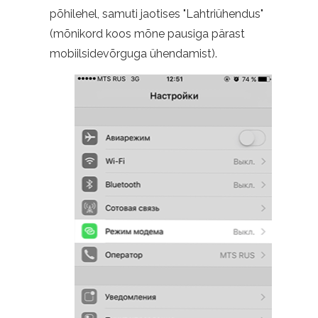
põhilehel, samuti jaotises "Lahtriühendus"
(mõnikord koos mõne pausiga pärast
mobiilsidevõrguga ühendamist).