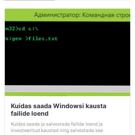
Kuidas saada Windowsi kausta
failide loend
Kuidas saada ja salvestada failide loend ja
investeeritud kaustad ning salvestada see