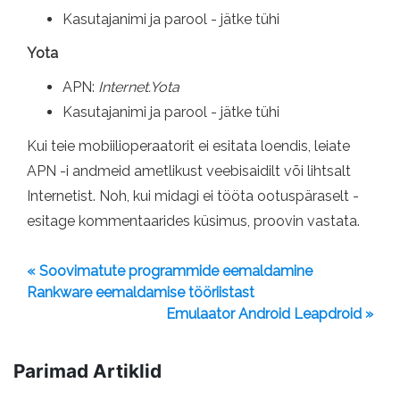
Kasutajanimi ja parool - jätke tühi
Yota
APN:
Internet.Yota
Kasutajanimi ja parool - jätke tühi
Kui teie mobiilioperaatorit ei esitata loendis, leiate
APN -i andmeid ametlikust veebisaidilt või lihtsalt
Internetist. Noh, kui midagi ei tööta ootuspäraselt -
esitage kommentaarides küsimus, proovin vastata.
« Soovimatute programmide eemaldamine
Rankware eemaldamise tööriistast
Emulaator Android Leapdroid »
Parimad Artiklid