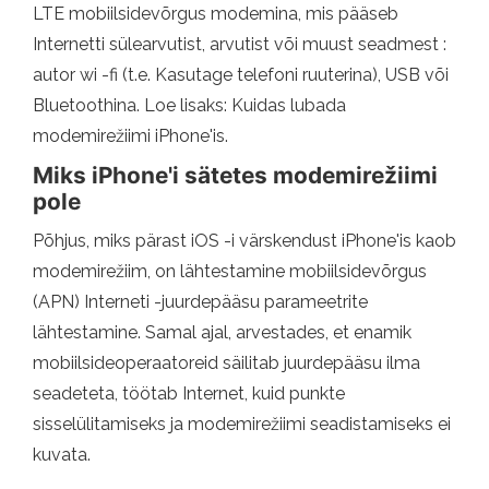
LTE mobiilsidevõrgus modemina, mis pääseb
Internetti sülearvutist, arvutist või muust seadmest :
autor wi -fi (t.e. Kasutage telefoni ruuterina), USB või
Bluetoothina. Loe lisaks: Kuidas lubada
modemirežiimi iPhone'is.
Miks iPhone'i sätetes modemirežiimi
pole
Põhjus, miks pärast iOS -i värskendust iPhone'is kaob
modemirežiim, on lähtestamine mobiilsidevõrgus
(APN) Interneti -juurdepääsu parameetrite
lähtestamine. Samal ajal, arvestades, et enamik
mobiilsideoperaatoreid säilitab juurdepääsu ilma
seadeteta, töötab Internet, kuid punkte
sisselülitamiseks ja modemirežiimi seadistamiseks ei
kuvata.