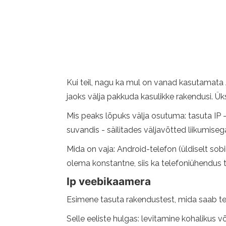
Kui teil, nagu ka mul on vanad kasutamata A
jaoks välja pakkuda kasulikke rakendusi. Üks
Mis peaks lõpuks välja osutuma: tasuta IP -k
suvandis - säilitades väljavõtted liikumisega
Mida on vaja: Android-telefon (üldiselt sob
olema konstantne, siis ka telefoniühendus 
Ip veebikaamera
Esimene tasuta rakendustest, mida saab t
Selle eeliste hulgas: levitamine kohalikus v