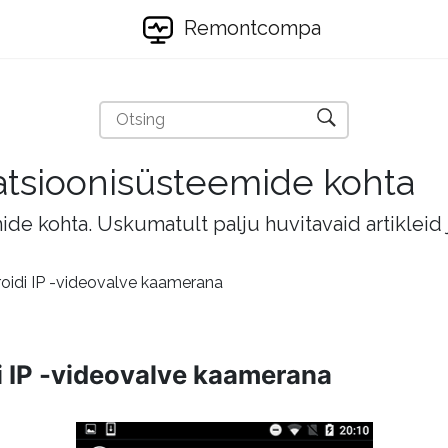
Remontcompa
eratsioonisüsteemide kohta
mide kohta. Uskumatult palju huvitavaid artikleid
oidi IP -videovalve kaamerana
i IP -videovalve kaamerana