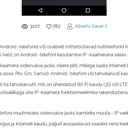
3107
782
Alberto Sauer II
ndroid -telefonid või osaliselt mittetöötavad nutitelefonid (n
 neist on Android -telefoni kasutamine IP -kaamerana selles ar
aamera videovalve jaoks, näete pilti, millega saate Interneti k
 sisse. Pilv. Cm. Samuti: Android -telefoni või tahvelarvuti kas
ib ka tahvelarvuti), mis on ühendatud Wi-Fi kaudu (3G või LTE 
toiteallikaga ühe IP -kaamera funktsioneerimise rakendustena
elefoni muutmiseks videovalve jaoks kambriks muuta - IP vee
õrgus ja Interneti kaudu, paljud arusaadavad seaded vene keele