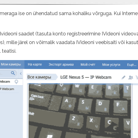
kaameraga ise on ühendatud sama kohaliku võrguga. Kui Interne
ideoni saadet (tasuta konto registreerimine IVideoni videova
 mille järel on võimalik vaadata IVideoni veebisaiti või kas
 teatisi.