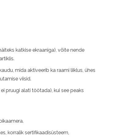
äiteks katkise ekraaniga), võite nende
tiklis.
audu, mida aktiveerib ka raami liiklus, ühes
utamise viisid.
ei pruugi alati töötada), kui see peaks
.
bikaamera.
s, korralik sertifikaadisüsteem,