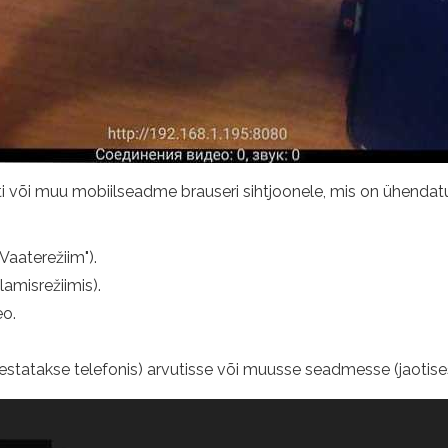
ti või muu mobiilseadme brauseri sihtjoonele, mis on ühendatu
Vaaterežiim").
amisrežiimis).
eo.
vestatakse telefonis) arvutisse või muusse seadmesse (jaotises