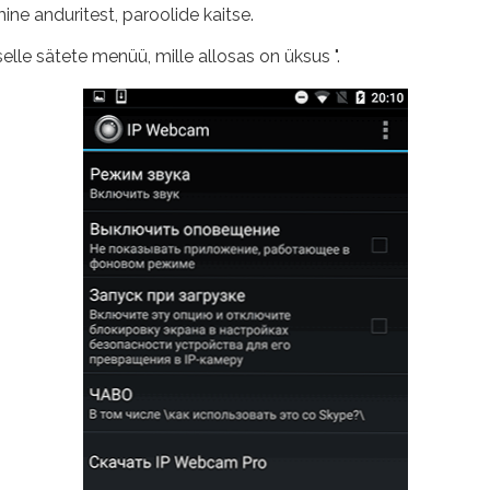
ine anduritest, paroolide kaitse.
elle sätete menüü, mille allosas on üksus ".