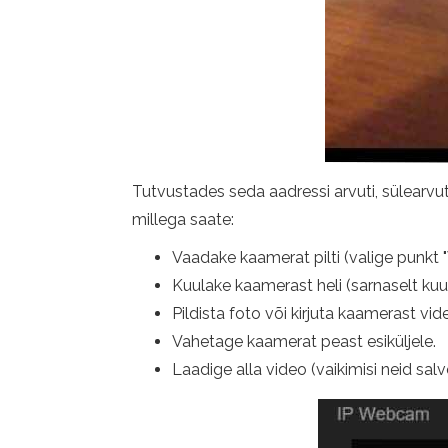
Tutvustades seda aadressi arvuti, sülearvu
millega saate:
Vaadake kaamerat pilti (valige punkt "
Kuulake kaamerast heli (sarnaselt kuul
Pildista foto või kirjuta kaamerast vid
Vahetage kaamerat peast esiküljele.
Laadige alla video (vaikimisi neid sal