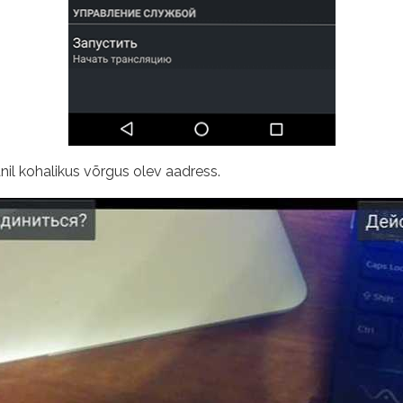
nil kohalikus võrgus olev aadress.