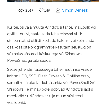
2813
145
Simon Denesik
Kui teil oli vaja muuta Windowsi tähte, mälupulk või
optilist draivi, saate seda teha erineval viisil:
sisseehitatud utiliidi "kettade haldus" või kolmanda
osa -osaliste programmide kasutamisel. Kuid on
võimalus käsureal käskudega või Windows
PowerShelliga läbi saada.
Selles juhendis, täpsusega tähe muutmise viiside
kohta: HDD, SSD, Flash Drives või Optiline draiv,
samuti määrake kiri, kui käsurida või PowerShell (või
Windows Terminal) pole, sobivad Windowsi jaoks
meetodid 11, Windows 10 ja muud süsteemi
versioonid.