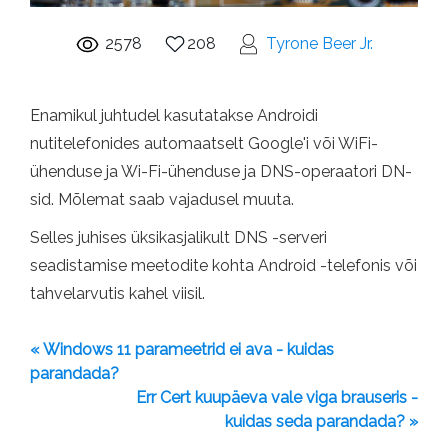
2578
208
Tyrone Beer Jr.
Enamikul juhtudel kasutatakse Androidi
nutitelefonides automaatselt Google'i või WiFi-
ühenduse ja Wi-Fi-ühenduse ja DNS-operaatori DN-
sid. Mõlemat saab vajadusel muuta.
Selles juhises üksikasjalikult DNS -serveri
seadistamise meetodite kohta Android -telefonis või
tahvelarvutis kahel viisil.
« Windows 11 parameetrid ei ava - kuidas
parandada?
Err Cert kuupäeva vale viga brauseris -
kuidas seda parandada? »