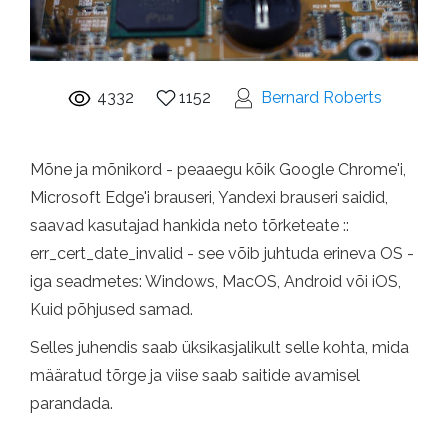
4332
1152
Bernard Roberts
Mõne ja mõnikord - peaaegu kõik Google Chrome'i,
Microsoft Edge'i brauseri, Yandexi brauseri saidid,
saavad kasutajad hankida neto tõrketeate ::
err_cert_date_invalid - see võib juhtuda erineva OS -
iga seadmetes: Windows, MacOS, Android või iOS,
Kuid põhjused samad.
Selles juhendis saab üksikasjalikult selle kohta, mida
määratud tõrge ja viise saab saitide avamisel
parandada.