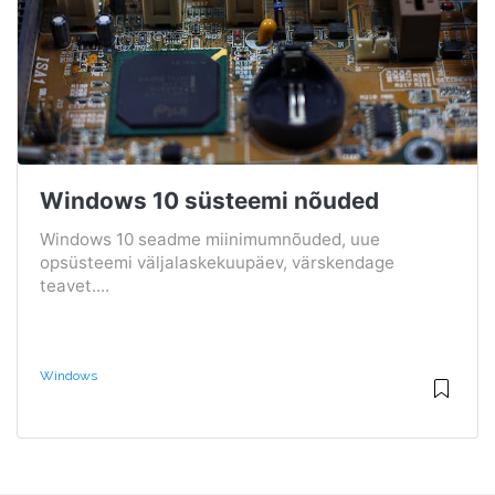
Windows 10 süsteemi nõuded
Windows 10 seadme miinimumnõuded, uue
opsüsteemi väljalaskekuupäev, värskendage
teavet....
Windows