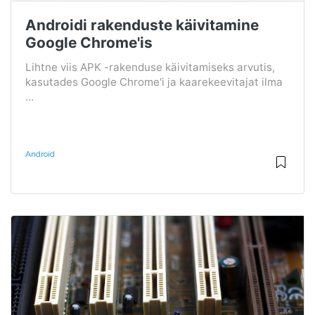
Androidi rakenduste käivitamine
Google Chrome'is
Lihtne viis APK -rakenduse käivitamiseks arvutis,
kasutades Google Chrome'i ja kaarekeevitajat ilma
...
Android