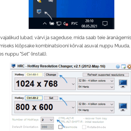
jalikud lubad, värvi ja sageduse, mida saab teie äranägemis
seks klõpsake kombinatsiooni kõrval asuval nuppu Muuda, se
 nuppu "Set" (install).