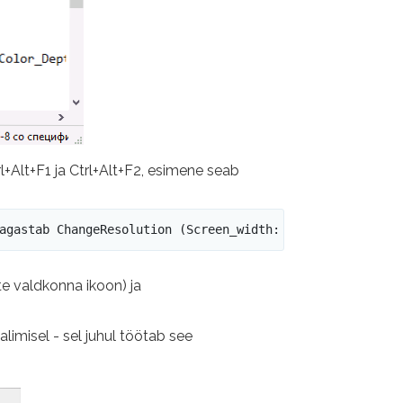
l+Alt+F1 ja Ctrl+Alt+F2, esimene seab
agastab ChangeResolution (Screen_width: = 3840, Screen_H
te valdkonna ikoon) ja
alimisel - sel juhul töötab see