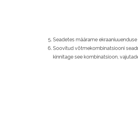
Seadetes määrame ekraaniuuenduse va
Soovitud võtmekombinatsiooni seadmi
kinnitage see kombinatsioon, vajutades