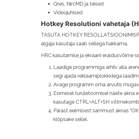
Qres, NircMD ja teised
Videojuhised
Hotkey Resolutioni vahetaja (
TASUTA HOTKEY RESOLLATSIOONIMISPROGRAAm
algaja kasutaja saab sellega hakkama.
HRC kasutamise ja ekraani eraldusvõime s
Laadige programmiga arhiiv alla arend
segi ajada reklaamiplokkidega laadim
Avage programm oma arvutis mugavas
Esimesel turuletoomisel näete akna e
kasutage CTRL+ALT+SH võtmekombinat
Pärast eelmisest sammust aknas "OK" 
klõpsake sellel.