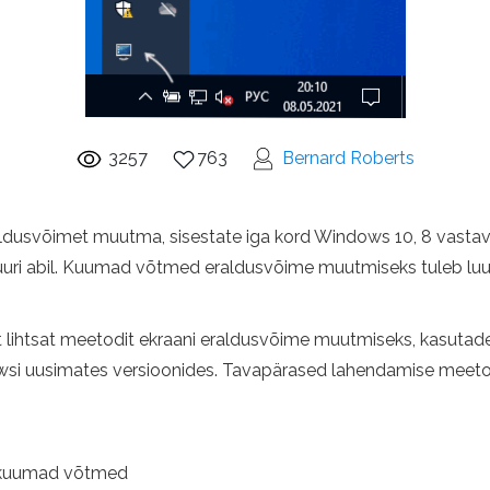
3257
763
Bernard Roberts
eraldusvõimet muutma, sisestate iga kord Windows 10, 8 vast
atuuri abil. Kuumad võtmed eraldusvõime muutmiseks tuleb luu
selt lihtsat meetodit ekraani eraldusvõime muutmiseks, kasutad
owsi uusimates versioonides. Tavapärased lahendamise meet
 kuumad võtmed