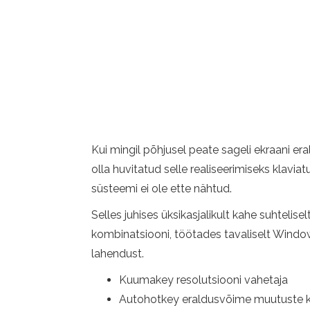
Kui mingil põhjusel peate sageli ekraani 
olla huvitatud selle realiseerimiseks klavi
süsteemi ei ole ette nähtud.
Selles juhises üksikasjalikult kahe suhteli
kombinatsiooni, töötades tavaliselt Wind
lahendust.
Kuumakey resolutsiooni vahetaja
Autohotkey eraldusvõime muutuste