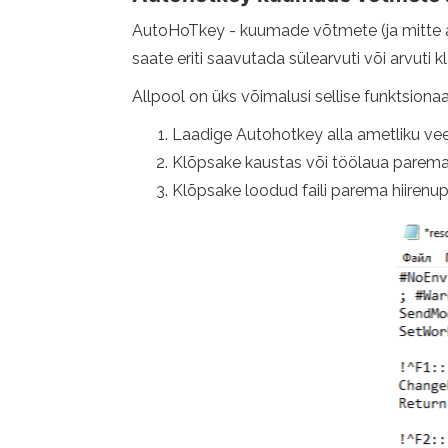
AutoHoTkey - kuumade võtmete (ja mitte ain
saate eriti saavutada sülearvuti või arvuti 
Allpool on üks võimalusi sellise funktsion
Laadige Autohotkey alla ametliku ve
Klõpsake kaustas või töölaua parema hi
Klõpsake loodud faili parema hiirenupug