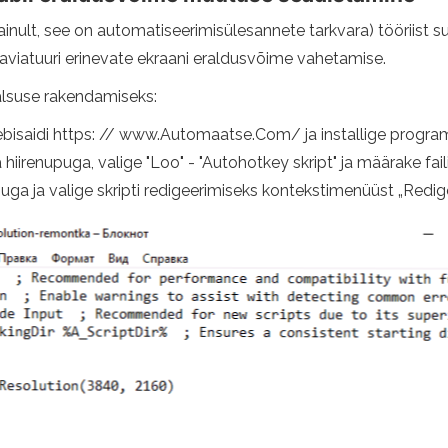
ult, see on automatiseerimisülesannete tarkvara) tööriist su
klaviatuuri erinevate ekraani eraldusvõime vahetamise.
aalsuse rakendamiseks:
ebisaidi https: // www.Automaatse.Com/ ja installige progr
irenupuga, valige "Loo" - "Autohotkey skript" ja määrake faili
a ja valige skripti redigeerimiseks kontekstimenüüst „Redigeeri 