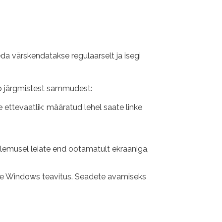
värskendatakse regulaarselt ja isegi
eb järgmistest sammudest:
 ettevaatlik: määratud lehel saate linke
ulemusel leiate end ootamatult ekraaniga,
ale Windows teavitus. Seadete avamiseks