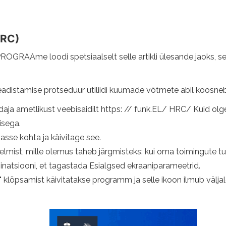
HRC)
e loodi spetsiaalselt selle artikli ülesande jaoks, seda 
eadistamise protseduur utiliidi kuumade võtmete abil koosn
aja ametlikust veebisaidilt https: // funk.EL/ HRC/ Kuid olge
isega.
se kohta ja käivitage see.
elmist, mille olemus taheb järgmisteks: kui oma toimingute t
siooni, et tagastada Esialgsed ekraaniparameetrid.
klõpsamist käivitatakse programm ja selle ikoon ilmub välj