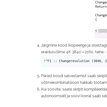
Järgmine kood (kopeerige ja sisestage 
eraldusvõime 4K 3840 × 2160, teine ​​- 
!^F1 :: Changeresolution (3840, 2
Pärast koodi salvestamist saab skripti
võtmekombinatsioon hakkab töötama. S
Kui soovite, saate skripti kompileerida
autonoomselt ja soovi korral saab se