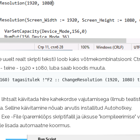
uuelt realt skripti teksti) loob kaks võtmekombinatsiooni: Ctr
- teine ​​- 1920 × 1080, luba saab koodis muuta.
160) tagasitulek !^F2 :: ChangeResolution (1920, 1080) t
 lihtsalt käivitada hiire kahekordse vajutamisega (ilmub teatis
elline käivitamine nõuab arvutis installitud Autohotkey.
 Exe -File (paremklõps skriptifailil ja üksuse "kompileerimise" v
lle lisada automaatne koormus.