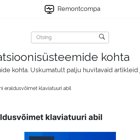
Remontcompa
eratsioonisüsteemide kohta
mide kohta. Uskumatult palju huvitavaid artikleid
 eraldusvõimet klaviatuuri abil
dusvõimet klaviatuuri abil