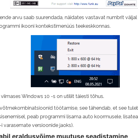
 nende arvu saab suurendada, näidates vastavat numbrit väljal 
ogrammi ikooni kontekstimenüüs teekeskkonnas.
viimases Windows 10 -s on utiliit täiesti tõhus.
võtmekombinatsioonid töötamise, see tähendab, et see tuleb 
sisenemisel, peab programmi lisama auto koormusele, lisa
-i varasemate versioonide jaoks).
bil eraldusvõime muutuse seadistamine