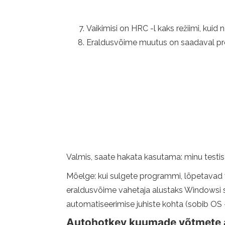
Vaikimisi on HRC -l kaks režiimi, kuid
Eraldusvõime muutus on saadaval pr
Valmis, saate hakata kasutama: minu testis 
Mõelge: kui sulgete programmi, lõpetavad 
eraldusvõime vahetaja alustaks Windowsi 
automatiseerimise juhiste kohta (sobib OS 
Autohotkey kuumade võtmete a