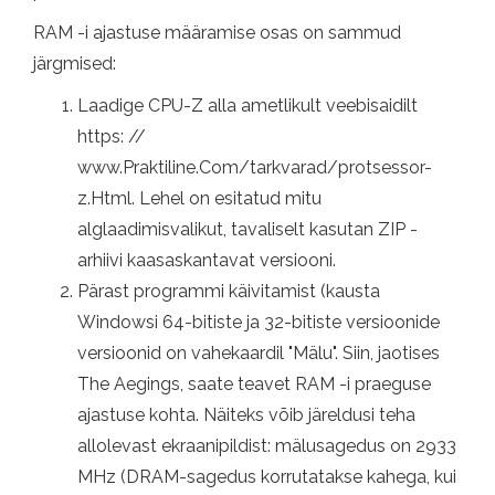
RAM -i ajastuse määramise osas on sammud
järgmised:
Laadige CPU-Z alla ametlikult veebisaidilt
https: //
www.Praktiline.Com/tarkvarad/protsessor-
z.Html. Lehel on esitatud mitu
alglaadimisvalikut, tavaliselt kasutan ZIP -
arhiivi kaasaskantavat versiooni.
Pärast programmi käivitamist (kausta
Windowsi 64-bitiste ja 32-bitiste versioonide
versioonid on vahekaardil "Mälu". Siin, jaotises
The Aegings, saate teavet RAM -i praeguse
ajastuse kohta. Näiteks võib järeldusi teha
allolevast ekraanipildist: mälusagedus on 2933
MHz (DRAM-sagedus korrutatakse kahega, kui