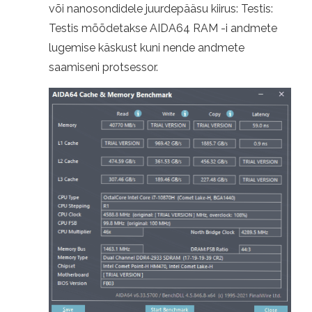
või nanosondidele juurdepääsu kiirus: Testis:
Testis mõõdetakse AIDA64 RAM -i andmete
lugemise käskust kuni nende andmete
saamiseni protsessor.