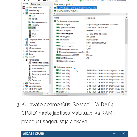
Kui avate peamenüüs "Service" - "AIDA64
CPUID", näete jaotises Mälutüübi ka RAM -i
praegust sagedust ja ajakava.