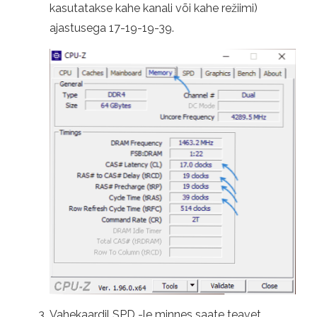
kasutatakse kahe kanali või kahe režiimi)
ajastusega 17-19-19-39.
Vahekaardil SPD -le minnes saate teavet