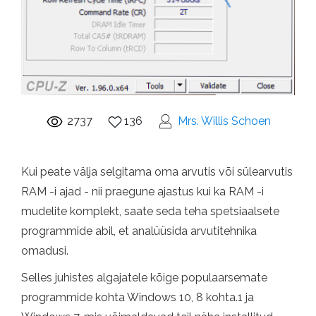
2737
136
Mrs. Willis Schoen
Kui peate välja selgitama oma arvutis või sülearvutis
RAM -i ajad - nii praegune ajastus kui ka RAM -i
mudelite komplekt, saate seda teha spetsiaalsete
programmide abil, et analüüsida arvutitehnika
omadusi.
Selles juhistes algajatele kõige populaarsemate
programmide kohta Windows 10, 8 kohta.1 ja