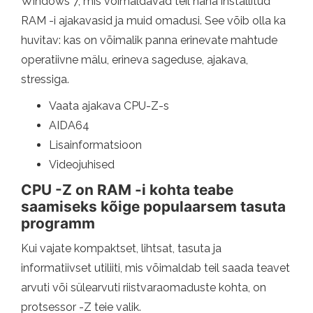
Windows 7, mis võimaldavad teil näha installitud
RAM -i ajakavasid ja muid omadusi. See võib olla ka
huvitav: kas on võimalik panna erinevate mahtude
operatiivne mälu, erineva sageduse, ajakava,
stressiga.
Vaata ajakava CPU-Z-s
AIDA64
Lisainformatsioon
Videojuhised
CPU -Z on RAM -i kohta teabe
saamiseks kõige populaarsem tasuta
programm
Kui vajate kompaktset, lihtsat, tasuta ja
informatiivset utiliiti, mis võimaldab teil saada teavet
arvuti või sülearvuti riistvaraomaduste kohta, on
protsessor -Z teie valik.