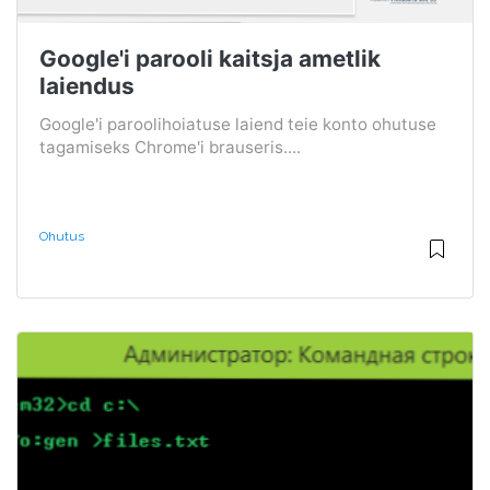
Google'i parooli kaitsja ametlik
laiendus
Google'i paroolihoiatuse laiend teie konto ohutuse
tagamiseks Chrome'i brauseris....
Ohutus