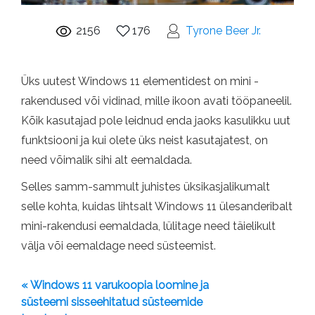
2156
176
Tyrone Beer Jr.
Üks uutest Windows 11 elementidest on mini -
rakendused või vidinad, mille ikoon avati tööpaneelil.
Kõik kasutajad pole leidnud enda jaoks kasulikku uut
funktsiooni ja kui olete üks neist kasutajatest, on
need võimalik sihi alt eemaldada.
Selles samm-sammult juhistes üksikasjalikumalt
selle kohta, kuidas lihtsalt Windows 11 ülesanderibalt
mini-rakendusi eemaldada, lülitage need täielikult
välja või eemaldage need süsteemist.
« Windows 11 varukoopia loomine ja
süsteemi sisseehitatud süsteemide