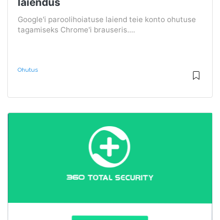
laiendus
Google'i paroolihoiatuse laiend teie konto ohutuse
tagamiseks Chrome'i brauseris....
Ohutus