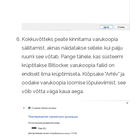
Kokkuvõtteks peate kinnitama varukoopia
säilitamist, aknas näidatakse sellele, kui palju
ruumi see võtab. Pange tähele, kas süsteemi
krüptitakse Bitlocker, varukoopia failid on
endiselt ilma krüptimiseta. Klõpsake "Arhiiv" ja
oodake varukoopia loomise lõpuleviimist, see
võib võtta väga kaua aega.