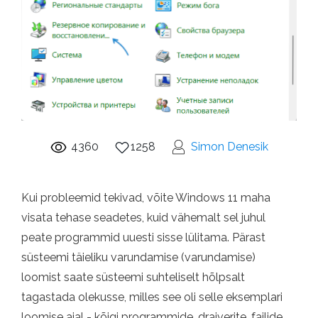
4360
1258
Simon Denesik
Kui probleemid tekivad, võite Windows 11 maha
visata tehase seadetes, kuid vähemalt sel juhul
peate programmid uuesti sisse lülitama. Pärast
süsteemi täieliku varundamise (varundamise)
loomist saate süsteemi suhteliselt hõlpsalt
tagastada olekusse, milles see oli selle eksemplari
loomise ajal - kõigi programmide, draiverite, failide