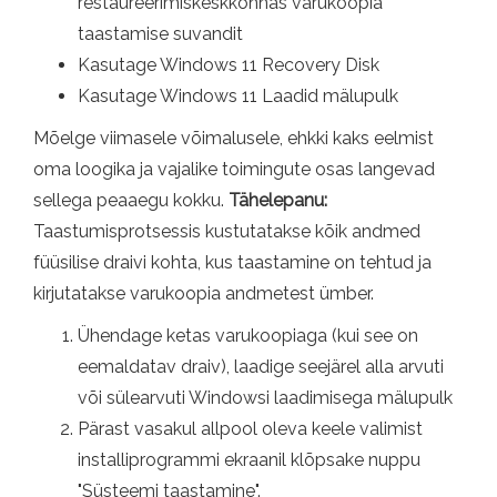
restaureerimiskeskkonnas varukoopia
taastamise suvandit
Kasutage Windows 11 Recovery Disk
Kasutage Windows 11 Laadid mälupulk
Mõelge viimasele võimalusele, ehkki kaks eelmist
oma loogika ja vajalike toimingute osas langevad
sellega peaaegu kokku.
Tähelepanu:
Taastumisprotsessis kustutatakse kõik andmed
füüsilise draivi kohta, kus taastamine on tehtud ja
kirjutatakse varukoopia andmetest ümber.
Ühendage ketas varukoopiaga (kui see on
eemaldatav draiv), laadige seejärel alla arvuti
või sülearvuti Windowsi laadimisega mälupulk
Pärast vasakul allpool oleva keele valimist
installiprogrammi ekraanil klõpsake nuppu
"Süsteemi taastamine".