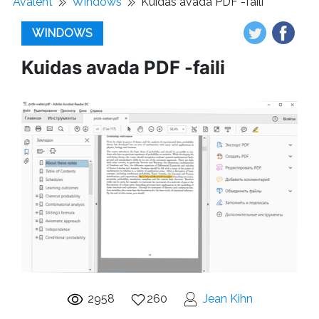
Avaleht
Windows
Kuidas avada PDF -faili
WINDOWS
Kuidas avada PDF -faili
2958
260
Jean Kihn