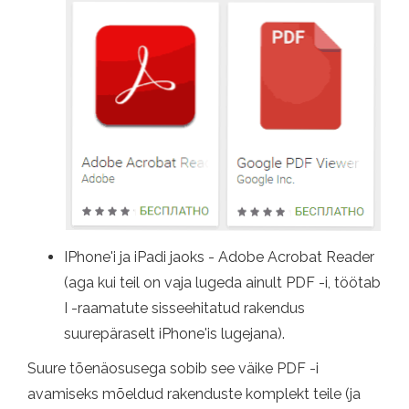
IPhone'i ja iPadi jaoks - Adobe Acrobat Reader
(aga kui teil on vaja lugeda ainult PDF -i, töötab
I -raamatute sisseehitatud rakendus
suurepäraselt iPhone'is lugejana).
Suure tõenäosusega sobib see väike PDF -i
avamiseks mõeldud rakenduste komplekt teile (ja