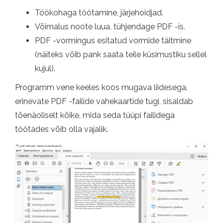
Töökohaga töötamine, järjehoidjad.
Võimalus noote luua, tühjendage PDF -is.
PDF -vormingus esitatud vormide täitmine
(näiteks võib pank saata teile küsimustiku sellel
kujul).
Programm vene keeles koos mugava liidesega,
erinevate PDF -failide vahekaartide tugi, sisaldab
tõenäoliselt kõike, mida seda tüüpi failidega
töötades võib olla vajalik.