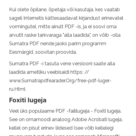
Kui olete õpilane, õpetaja või kasutaja, kes vaatab
sageli Internetis kättesaadavat kirjandust erinevatel
vormingutel, mitte ainult PDF -is, ja ei soovi oma
arvutit raske tarkvaraga "alla laadida", on võib -olla
Sumatra PDF nende jaoks parim programm
Eesmärgid, soovitan proovida.
Sumatra PDF -i tasuta vene versiooni saate alla
laadida ametliku veebisaidi https: //
www.Sumatrapdfearader.Org/free-pdf-luger-
ru.Html
Foxiti lugeja
Veel üks populaarne PDF -faililugeja - Foxiti lugeja.
See on omamoodi analoog Adobe Acrobati lugeja,
kellel on pisut erinev liidesed (see võib kellelegi