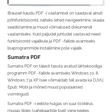
Brauseri kaudu PDF -i vaatamisel on saadaval ainult
põhifunktsioonid, näiteks lehed navigeerimine, skaala
seadistamine ja muud võimalused dokumendi
vaatamiseks. Kuid paljudel juhtudel vastavad need
funktsioonid vajalikule ja PDF -failide avamiseks
lisaprogrammide installimine pole vajalik.
Sumatra PDF
Sumatra PDF on täiesti tasuta avatud lähtekoodiga
programm PDF -failide avamiseks Windows 10, 8,
Windows 7 ja XP (see võimaldab teil avada ka DJVU,
Epub, Mobi ja mõned muud populaarsed
vormingud).
Sumatra PDF -i eeliste hulgas on suur töökiirus,
mugav liides (vahekaartide toel) vene keeles,