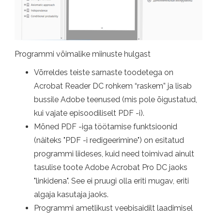
Programmi võimalike miinuste hulgast
Võrreldes teiste sarnaste toodetega on
Acrobat Reader DC rohkem “raskem” ja lisab
bussile Adobe teenused (mis pole õigustatud,
kui vajate episoodiliselt PDF -i).
Mõned PDF -iga töötamise funktsioonid
(näiteks "PDF -i redigeerimine") on esitatud
programmi liideses, kuid need toimivad ainult
tasulise toote Adobe Acrobat Pro DC jaoks
"linkidena". See ei pruugi olla eriti mugav, eriti
algaja kasutaja jaoks.
Programmi ametlikust veebisaidilt laadimisel