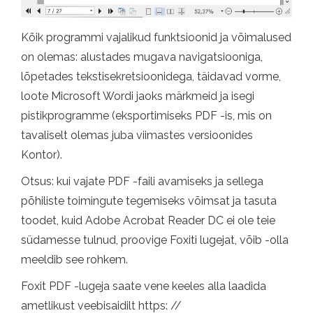
Kõik programmi vajalikud funktsioonid ja võimalused
on olemas: alustades mugava navigatsiooniga,
lõpetades tekstisekretsioonidega, täidavad vorme,
loote Microsoft Wordi jaoks märkmeid ja isegi
pistikprogramme (eksportimiseks PDF -is, mis on
tavaliselt olemas juba viimastes versioonides
Kontor).
Otsus: kui vajate PDF -faili avamiseks ja sellega
põhiliste toimingute tegemiseks võimsat ja tasuta
toodet, kuid Adobe Acrobat Reader DC ei ole teie
südamesse tulnud, proovige Foxiti lugejat, võib -olla
meeldib see rohkem.
Foxit PDF -lugeja saate vene keeles alla laadida
ametlikust veebisaidilt https: //