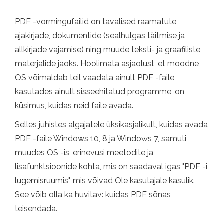
PDF -vormingufailid on tavalised raamatute,
ajakirjade, dokumentide (sealhulgas täitmise ja
allkirjade vajamise) ning muude teksti- ja graafiliste
materjalide jaoks. Hoolimata asjaolust, et moodne
OS võimaldab teil vaadata ainult PDF -faile,
kasutades ainult sisseehitatud programme, on
küsimus, kuidas neid faile avada.
Selles juhistes algajatele üksikasjalikult, kuidas avada
PDF -faile Windows 10, 8 ja Windows 7, samuti
muudes OS -is, erinevusi meetodite ja
lisafunktsioonide kohta, mis on saadaval igas "PDF -i
lugemisruumis", mis võivad Ole kasutajale kasulik.
See võib olla ka huvitav: kuidas PDF sõnas
teisendada.