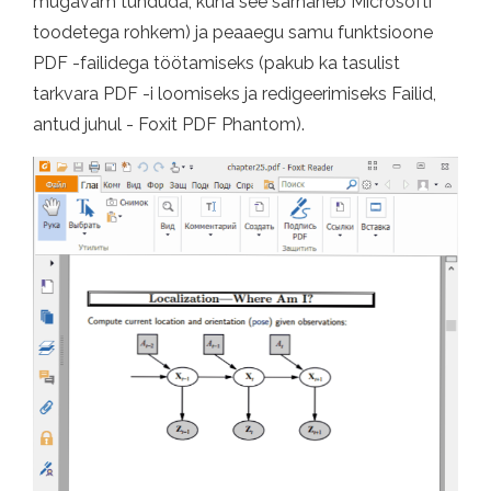
mugavam tunduda, kuna see sarnaneb Microsofti
toodetega rohkem) ja peaaegu samu funktsioone
PDF -failidega töötamiseks (pakub ka tasulist
tarkvara PDF -i loomiseks ja redigeerimiseks Failid,
antud juhul - Foxit PDF Phantom).