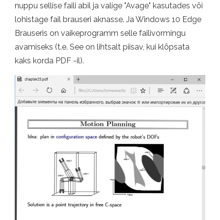
nuppu sellise faili abil ja valige "Avage" kasutades või
lohistage fail brauseri aknasse. Ja Windows 10 Edge
Brauseris on vaikeprogramm selle failivormingu
avamiseks (t.e. See on lihtsalt piisav, kui klõpsata
kaks korda PDF -il).