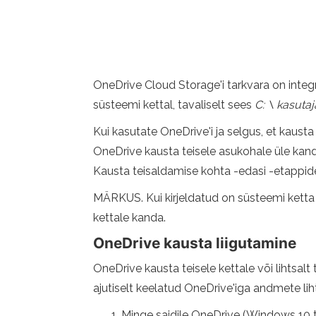
OneDrive Cloud Storage'i tarkvara on inte
süsteemi kettal, tavaliselt sees
C: \ kasutaj
Kui kasutate OneDrive'i ja selgus, et kausta
OneDrive kausta teisele asukohale üle kanda
Kausta teisaldamise kohta -edasi -etappid
MÄRKUS. Kui kirjeldatud on süsteemi ketta p
kettale kanda.
OneDrive kausta liigutamine
OneDrive kausta teisele kettale või lihtsa
ajutiselt keelatud OneDrive'iga andmete lih
Minge saidile OneDrive (Windows 10 