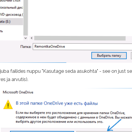
juba failides nuppu "Kasutage seda asukohta" - see on just 
ves ja arvutis).