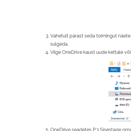
Vahetult pärast seda toimingut näete 
sulgeda.
Viige OneDrive kaust uude kettale või
OneDrive seadetes P.3 Sisestage oma e