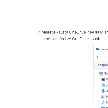
Märkige kausta OneDrive'i tee (kuid ärg
nimetasin ümber OneDrive kausta.