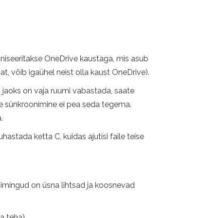
oniseeritakse OneDrive kaustaga, mis asub
t, võib igaühel neist olla kaust OneDrive).
tta jaoks on vaja ruumi vabastada, saate
ete sünkroonimine ei pea seda tegema.
.
stada ketta C, kuidas ajutisi faile teise
toimingud on üsna lihtsad ja koosnevad
 teha).