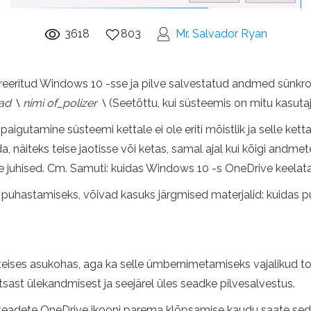
3618
803
Mr. Salvador Ryan
greeritud Windows 10 -sse ja pilve salvestatud andmed sünkr
ad \ nimi of_polizer \
(Seetõttu, kui süsteemis on mitu kasutaja
 paigutamine süsteemi kettale ei ole eriti mõistlik ja selle ke
, näiteks teise jaotisse või ketas, samal ajal kui kõigi andm
e juhised. Cm. Samuti: kuidas Windows 10 -s OneDrive keelata
uhastamiseks, võivad kasuks järgmised materjalid: kuidas puha
lt teises asukohas, aga ka selle ümbernimetamiseks vajalikud 
tsast ülekandmisest ja seejärel üles seadke pilvesalvestus.
teadete OneDrive ikooni parema klõpsamise kaudu saate seda