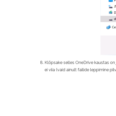
Klõpsake selles OneDrive kaustas on 
ei viia (vaid ainult failide leppimine pil