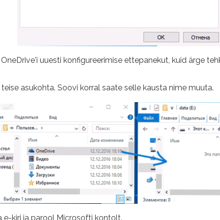
OneDrive'i uuesti konfigureerimise ettepanekut, kuid ärge teh
 teise asukohta. Soovi korral saate selle kausta nime muuta.
-kiri ja parool Microsofti kontolt.