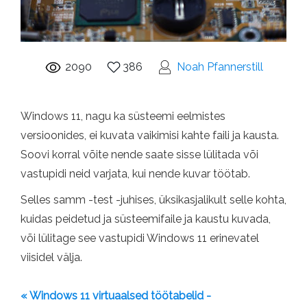
2090
386
Noah Pfannerstill
Windows 11, nagu ka süsteemi eelmistes
versioonides, ei kuvata vaikimisi kahte faili ja kausta.
Soovi korral võite nende saate sisse lülitada või
vastupidi neid varjata, kui nende kuvar töötab.
Selles samm -test -juhises, üksikasjalikult selle kohta,
kuidas peidetud ja süsteemifaile ja kaustu kuvada,
või lülitage see vastupidi Windows 11 erinevatel
viisidel välja.
« Windows 11 virtuaalsed töötabelid -