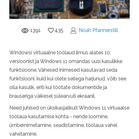
1391
435
Noah Pfannerstill
Windowsi virtuaalne töölaud ilmus alates 10.
versioonist ja Windows 11 omandas uusi kasulikke
funktsioone. Vähesed inimesed kasutavad seda
funktsiooni, kuid kui olete sellega harjunud, võib see
olla kasulik, eriti kui töötate dokumentide ja
brauseriga väikesel sülearvuti ekraanil.
Need juhised on üksikasjalikult Windows 11 virtuaalse
töölaua kasutamise kohta - nende loomine,
ümbernimetamine, seadistamine, töölaua vahel
vahetamine.