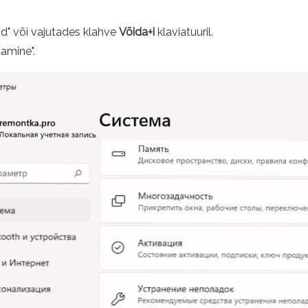
d" või vajutades klahve
Võida+i
klaviatuuril.
amine".