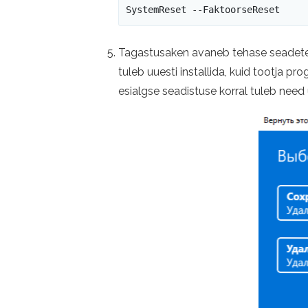
SystemReset --FaktoorseReset
Tagastusaken avaneb tehase seadetele. 
tuleb uuesti installida, kuid tootja p
esialgse seadistuse korral tuleb need 