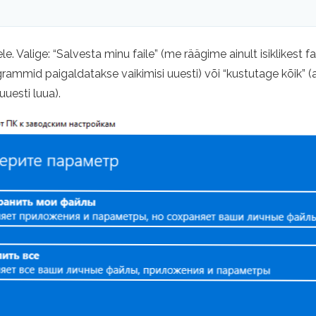
Valige: “Salvesta minu faile” (me räägime ainult isiklikest f
rogrammid paigaldatakse vaikimisi uuesti) või “kustutage kõik”
uuesti luua).