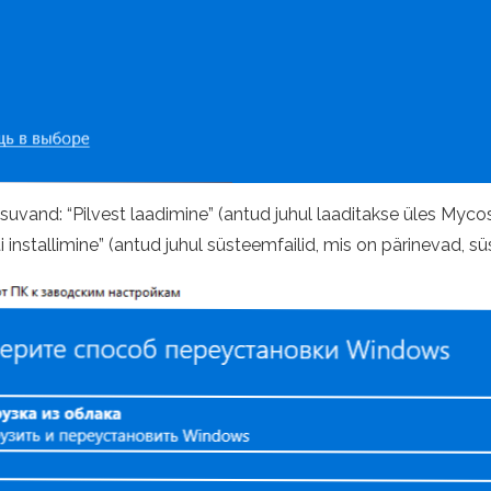
suvand: “Pilvest laadimine” (antud juhul laaditakse üles Mycos
 installimine” (antud juhul süsteemfailid, mis on pärinevad, sü