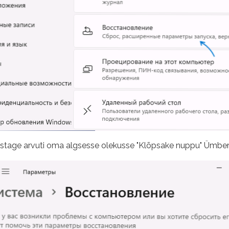
astage arvuti oma algsesse olekusse "Klõpsake nuppu" Ümberl