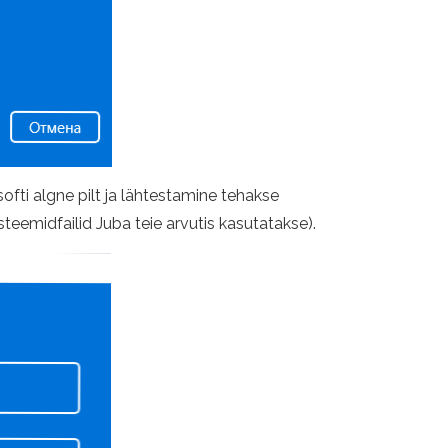
ofti algne pilt ja lähtestamine tehakse
steemidfailid Juba teie arvutis kasutatakse).