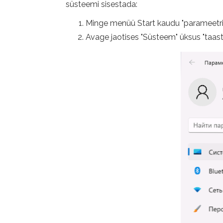
süsteemi sisestada:
Minge menüü Start kaudu "parameetri
Avage jaotises "Süsteem" üksus "taast