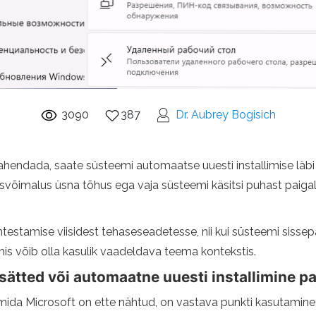
3090
387
Dr. Aubrey Bogisich
lahendada, saate süsteemi automaatse uuesti installimise läbi
isvõimalus üsna tõhus ega vaja süsteemi käsitsi puhast paig
ähtestamise viisidest tehaseseadetesse, nii kui süsteemi sissep
, mis võib olla kasulik vaadeldava teema kontekstis.
sätted või automaatne uuesti installimine p
ida Microsoft on ette nähtud, on vastava punkti kasutamine