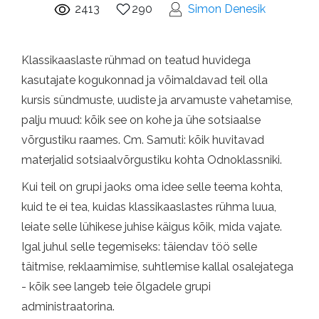
2413
290
Simon Denesik
Klassikaaslaste rühmad on teatud huvidega
kasutajate kogukonnad ja võimaldavad teil olla
kursis sündmuste, uudiste ja arvamuste vahetamise,
palju muud: kõik see on kohe ja ühe sotsiaalse
võrgustiku raames. Cm. Samuti: kõik huvitavad
materjalid sotsiaalvõrgustiku kohta Odnoklassniki.
Kui teil on grupi jaoks oma idee selle teema kohta,
kuid te ei tea, kuidas klassikaaslastes rühma luua,
leiate selle lühikese juhise käigus kõik, mida vajate.
Igal juhul selle tegemiseks: täiendav töö selle
täitmise, reklaamimise, suhtlemise kallal osalejatega
- kõik see langeb teie õlgadele grupi
administraatorina.