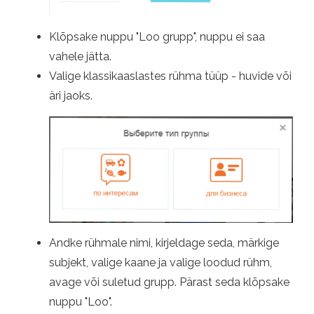
Klõpsake nuppu "Loo grupp", nuppu ei saa
vahele jätta.
Valige klassikaaslastes rühma tüüp - huvide või
äri jaoks.
Andke rühmale nimi, kirjeldage seda, märkige
subjekt, valige kaane ja valige loodud rühm,
avage või suletud grupp. Pärast seda klõpsake
nuppu "Loo".