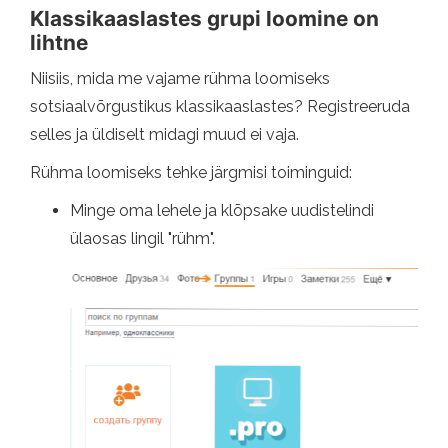
Klassikaaslastes grupi loomine on
lihtne
Niisiis, mida me vajame rühma loomiseks
sotsiaalvõrgustikus klassikaaslastes? Registreeruda
selles ja üldiselt midagi muud ei vaja.
Rühma loomiseks tehke järgmisi toiminguid:
Minge oma lehele ja klõpsake uudistelindi
ülaosas lingil "rühm".