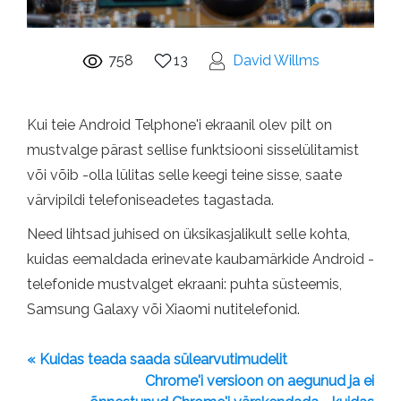
758
13
David Willms
Kui teie Android Telphone'i ekraanil olev pilt on
mustvalge pärast sellise funktsiooni sisselülitamist
või võib -olla lülitas selle keegi teine ​​sisse, saate
värvipildi telefoniseadetes tagastada.
Need lihtsad juhised on üksikasjalikult selle kohta,
kuidas eemaldada erinevate kaubamärkide Android -
telefonide mustvalget ekraani: puhta süsteemis,
Samsung Galaxy või Xiaomi nutitelefonid.
« Kuidas teada saada sülearvutimudelit
Chrome'i versioon on aegunud ja ei