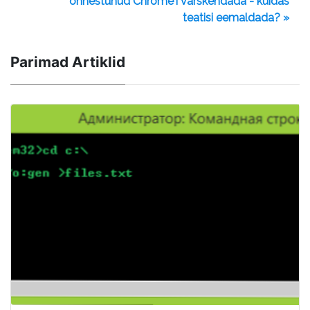
õnnestunud Chrome'i värskendada - kuidas
teatisi eemaldada? »
Parimad Artiklid