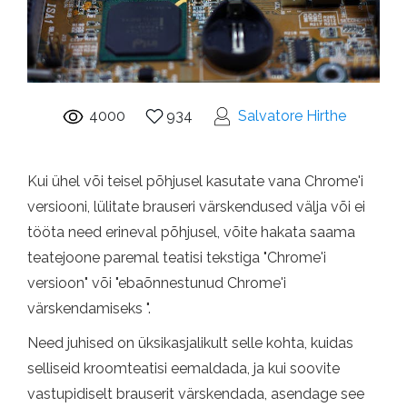
4000
934
Salvatore Hirthe
Kui ühel või teisel põhjusel kasutate vana Chrome'i
versiooni, lülitate brauseri värskendused välja või ei
tööta need erineval põhjusel, võite hakata saama
teatejoone paremal teatisi tekstiga "Chrome'i
versioon" või "ebaõnnestunud Chrome'i
värskendamiseks ".
Need juhised on üksikasjalikult selle kohta, kuidas
selliseid kroomteatisi eemaldada, ja kui soovite
vastupidiselt brauserit värskendada, asendage see