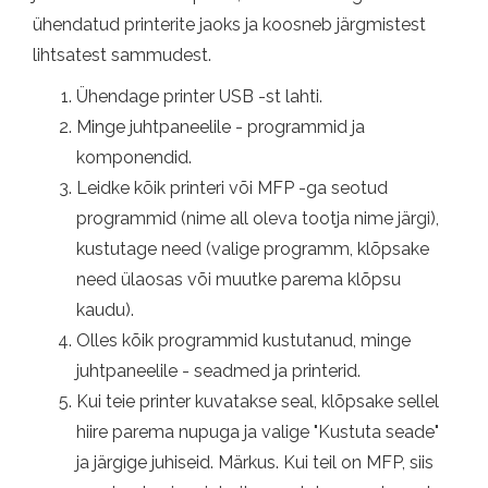
ühendatud printerite jaoks ja koosneb järgmistest
lihtsatest sammudest.
Ühendage printer USB -st lahti.
Minge juhtpaneelile - programmid ja
komponendid.
Leidke kõik printeri või MFP -ga seotud
programmid (nime all oleva tootja nime järgi),
kustutage need (valige programm, klõpsake
need ülaosas või muutke parema klõpsu
kaudu).
Olles kõik programmid kustutanud, minge
juhtpaneelile - seadmed ja printerid.
Kui teie printer kuvatakse seal, klõpsake sellel
hiire parema nupuga ja valige "Kustuta seade"
ja järgige juhiseid. Märkus. Kui teil on MFP, siis