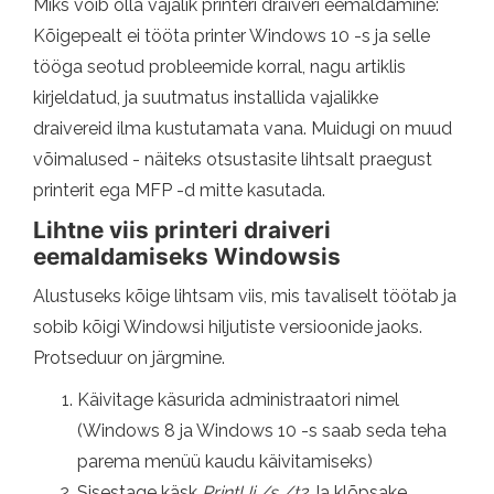
Miks võib olla vajalik printeri draiveri eemaldamine:
Kõigepealt ei tööta printer Windows 10 -s ja selle
tööga seotud probleemide korral, nagu artiklis
kirjeldatud, ja suutmatus installida vajalikke
draivereid ilma kustutamata vana. Muidugi on muud
võimalused - näiteks otsustasite lihtsalt praegust
printerit ega MFP -d mitte kasutada.
Lihtne viis printeri draiveri
eemaldamiseks Windowsis
Alustuseks kõige lihtsam viis, mis tavaliselt töötab ja
sobib kõigi Windowsi hiljutiste versioonide jaoks.
Protseduur on järgmine.
Käivitage käsurida administraatori nimel
(Windows 8 ja Windows 10 -s saab seda teha
parema menüü kaudu käivitamiseks)
Sisestage käsk
PrintUi /s /t2
Ja klõpsake