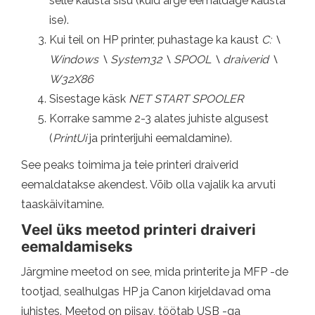
selle kausta sisu (kuid ärge eemaldage kausta
ise).
Kui teil on HP printer, puhastage ka kaust
C: \
Windows \ System32 \ SPOOL \ draiverid \
W32X86
Sisestage käsk
NET START SPOOLER
Korrake samme 2-3 alates juhiste algusest
(
PrintUi
ja printerijuhi eemaldamine).
See peaks toimima ja teie printeri draiverid
eemaldatakse akendest. Võib olla vajalik ka arvuti
taaskäivitamine.
Veel üks meetod printeri draiveri
eemaldamiseks
Järgmine meetod on see, mida printerite ja MFP -de
tootjad, sealhulgas HP ja Canon kirjeldavad oma
juhistes. Meetod on piisav, töötab USB -ga