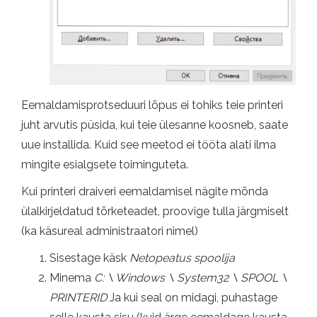
Eemaldamisprotseduuri lõpus ei tohiks teie printeri
juht arvutis püsida, kui teie ülesanne koosneb, saate
uue installida. Kuid see meetod ei tööta alati ilma
mingite esialgsete toiminguteta.
Kui printeri draiveri eemaldamisel nägite mõnda
ülalkirjeldatud tõrketeadet, proovige tulla järgmiselt
(ka käsureal administraatori nimel)
Sisestage käsk
Netopeatus spoolija
Minema
C: \ Windows \ System32 \ SPOOL \
PRINTERID
Ja kui seal on midagi, puhastage