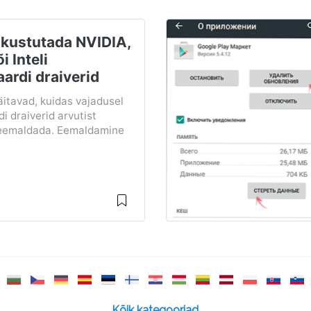
 kustutada NVIDIA,
 Inteli
ardi draiverid
äitavad, kuidas vajadusel
i draiverid arvutist
t eemaldada. Eemaldamine
Kõik kategooriad