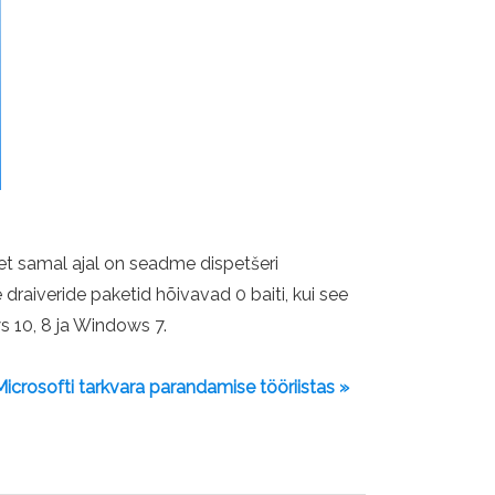
 et samal ajal on seadme dispetšeri
 draiveride paketid hõivavad 0 baiti, kui see
s 10, 8 ja Windows 7.
rosofti tarkvara parandamise tööriistas »