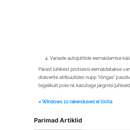
Vanade autojuhtide eemaldamise käiv
Pärast lühikest protsessi eemaldatakse van
draiverite atribuutides nupp "rõngas" passii
tegelikult pole nii, kasutage järgmisi juhi
« Windows 10 rakendused ei tööta
Parimad Artiklid