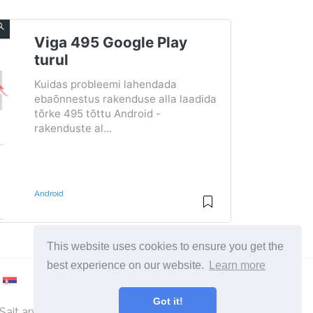
Viga 495 Google Play
turul
Kuidas probleemi lahendada
ebaõnnestus rakenduse alla laadida
tõrke 495 tõttu Android -
rakenduste al...
Android
This website uses cookies to ensure you get the
best experience on our website.
Learn more
Got it!
Sait arvutite ja operatsioonisüsteemide kohta