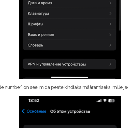
de number" on see, mida peate kindlaks määramiseks, mille ja