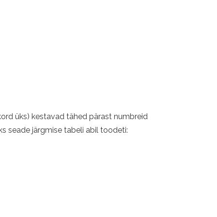
kord üks) kestavad tähed pärast numbreid
oks seade järgmise tabeli abil toodeti: