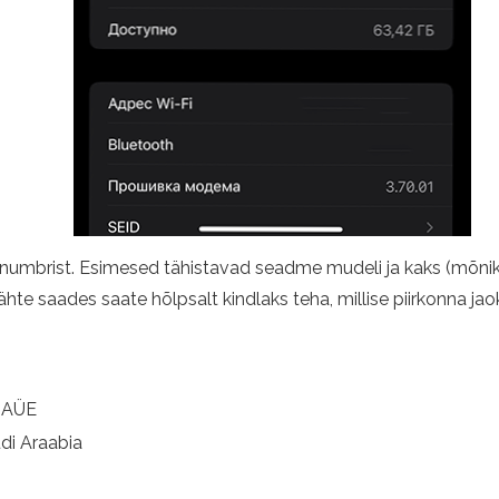
numbrist. Esimesed tähistavad seadme mudeli ja kaks (mõni
e tähte saades saate hõlpsalt kindlaks teha, millise piirkonna ja
, AÜE
udi Araabia