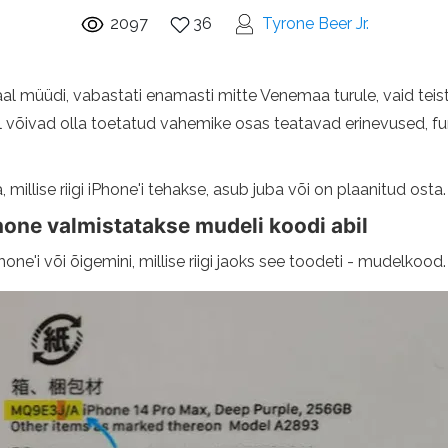
2097
36
Tyrone Beer Jr.
l müüdi, vabastati enamasti mitte Venemaa turule, vaid teiste 
itel võivad olla toetatud vahemike osas teatavad erinevused, 
 millise riigi iPhone'i tehakse, asub juba või on plaanitud osta.
Phone valmistatakse mudeli koodi abil
Phone'i või õigemini, millise riigi jaoks see toodeti - mudelkood