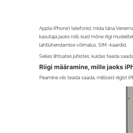
Apple iPhone'i telefonid, mida täna Venemaa
kasutaja jaoks rolli, kuid mõne riigi mudel
lahtiühendamise võimalus, SIM -kaardid.
Selles lihtsates juhistes, kuidas teada saada,
Riigi määramine, mille jaoks i
Peamine viis teada saada, millisest riigist i