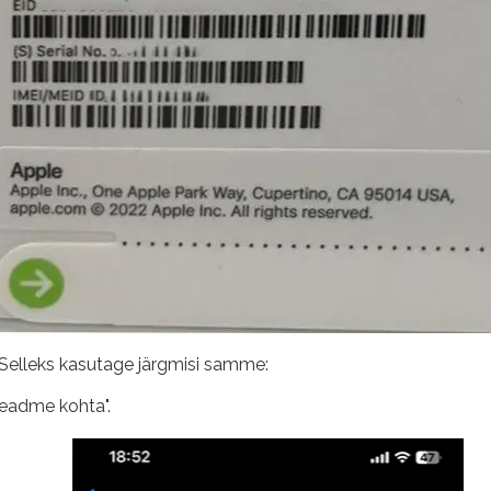
d. Selleks kasutage järgmisi samme:
seadme kohta".