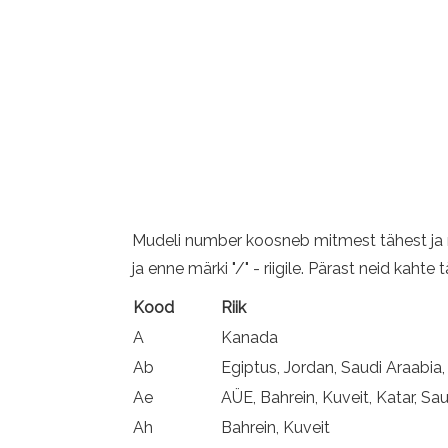
Mudeli number koosneb mitmest tähest ja 
ja enne märki "/" - riigile. Pärast neid kaht
Kood
Riik
A
Kanada
Ab
Egiptus, Jordan, Saudi Araabia
Ae
AÜE, Bahrein, Kuveit, Katar, Sa
Ah
Bahrein, Kuveit