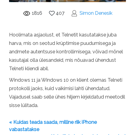
1816
407
Simon Denesik
Hoolimata asjaolust, et Telnetit kasutatakse juba
harva, mis on seotud krüptimise puudumisega ja
andmete autentsuse kontrollimisega, võivad mõnel
kasutajal olla ülesandeid, mis nõuavad ühendust
Telneti kliendi abil.
Windows 11 ja Windows 10 on klient olemas Telneti
protokolli jaoks, kuid vaikimisi lahti ühendatud.
Vajadusel saab selle ühes hiljem kirjeldatud meetodil
sisse lülitada.
« Kuidas teada saada, milline riik iPhone
vabastatakse