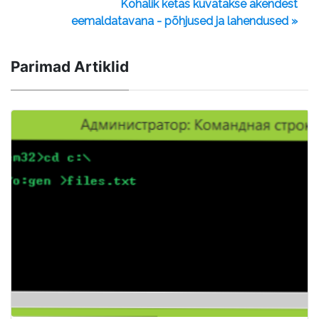
Kohalik ketas kuvatakse akendest
eemaldatavana - põhjused ja lahendused »
Parimad Artiklid