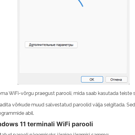
 oma WiFi-võrgu praegust parooli, mida saab kasutada teist
aadita võrkude muud salvestatud paroolid välja selgitada. Sed
ogrammide abil.
dows 11 terminali WiFi parooli
statud parooli nägemiseks järgige järgmisi samme: