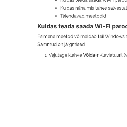
Kuidas teada saada Wi-Fi paroo
Kuidas näha mis tahes salvestat
Täiendavad meetodid
Kuidas teada saada Wi-Fi paroo
Esimene meetod võimaldab teil Windows 11-s
Sammud on järgmised:
Vajutage klahve
Võida+r
Klaviatuuril (