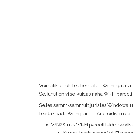
Võimalik, et olete ühendatud Wi-Fi-ga arvu
Sel juhul on viise, kuidas näha Wi-Fi parool
Selles samm-sammult juhistes Windows 11-s 
teada saada Wi-Fi parooli Androidis, mida t
WIWS 11-s Wi-Fi parooli leidmise viis