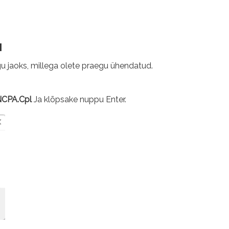
d
u jaoks, millega olete praegu ühendatud.
CPA.Cpl
Ja klõpsake nuppu Enter.