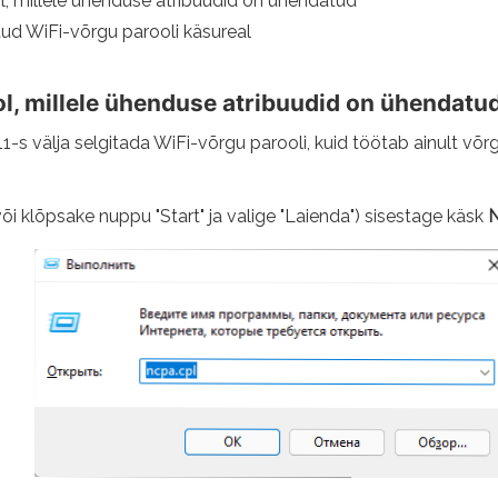
l, millele ühenduse atribuudid on ühendatud
ud WiFi-võrgu parooli käsureal
l, millele ühenduse atribuudid on ühendatu
 välja selgitada WiFi-võrgu parooli, kuid töötab ainult võrg
või klõpsake nuppu "Start" ja valige "Laienda") sisestage käsk
N