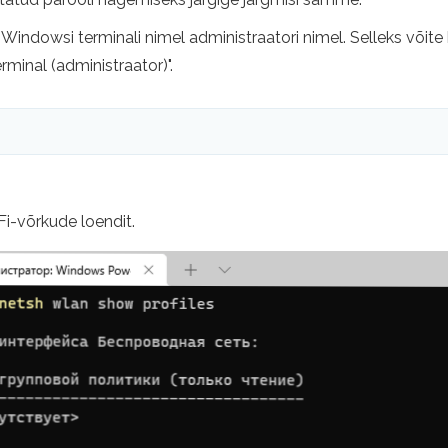
i Windowsi terminali nimel administraatori nimel. Selleks võit
minal (administraator)".
Fi-võrkude loendit.