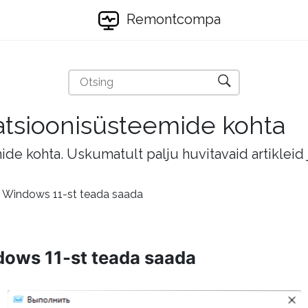
Remontcompa
eratsioonisüsteemide kohta
mide kohta. Uskumatult palju huvitavaid artikleid
i Windows 11-st teada saada
dows 11-st teada saada