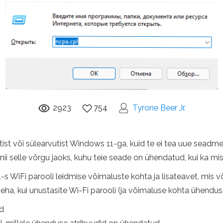
2923
754
Tyrone Beer Jr.
tist või sülearvutist Windows 11-ga, kuid te ei tea uue seadm
i nii selle võrgu jaoks, kuhu teie seade on ühendatud, kui ka m
WiFi parooli leidmise võimaluste kohta ja lisateavet, mis või
eha, kui unustasite Wi-Fi parooli (ja võimaluse kohta ühenduse
id