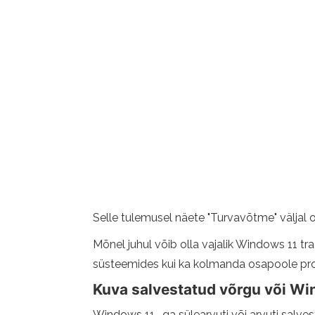
Selle tulemusel näete "Turvavõtme" väljal
Mõnel juhul võib olla vajalik Windows 11 tr
süsteemides kui ka kolmanda osapoole pr
Kuva salvestatud võrgu või Win
Windows 11 -ga sülearvuti või arvuti salve