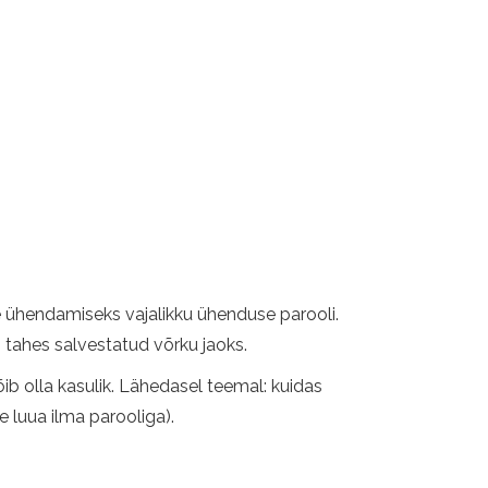
e ühendamiseks vajalikku ühenduse parooli.
is tahes salvestatud võrku jaoks.
b olla kasulik. Lähedasel teemal: kuidas
 luua ilma parooliga).