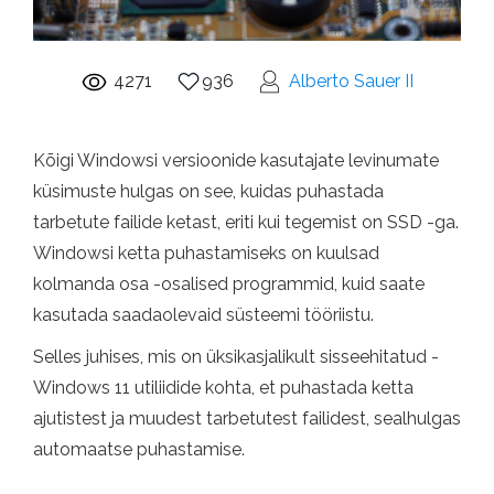
4271
936
Alberto Sauer II
Kõigi Windowsi versioonide kasutajate levinumate
küsimuste hulgas on see, kuidas puhastada
tarbetute failide ketast, eriti kui tegemist on SSD -ga.
Windowsi ketta puhastamiseks on kuulsad
kolmanda osa -osalised programmid, kuid saate
kasutada saadaolevaid süsteemi tööriistu.
Selles juhises, mis on üksikasjalikult sisseehitatud -
Windows 11 utiliidide kohta, et puhastada ketta
ajutistest ja muudest tarbetutest failidest, sealhulgas
automaatse puhastamise.