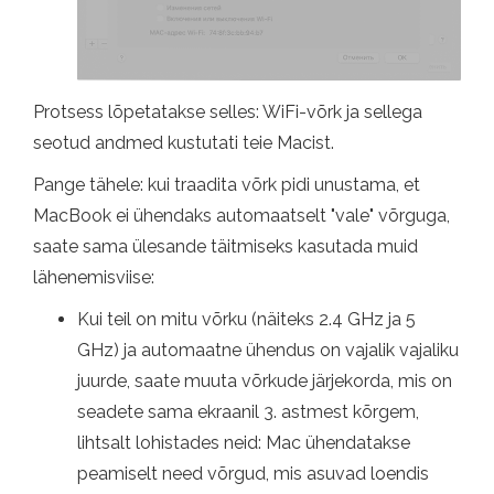
Protsess lõpetatakse selles: WiFi-võrk ja sellega
seotud andmed kustutati teie Macist.
Pange tähele: kui traadita võrk pidi unustama, et
MacBook ei ühendaks automaatselt "vale" võrguga,
saate sama ülesande täitmiseks kasutada muid
lähenemisviise:
Kui teil on mitu võrku (näiteks 2.4 GHz ja 5
GHz) ja automaatne ühendus on vajalik vajaliku
juurde, saate muuta võrkude järjekorda, mis on
seadete sama ekraanil 3. astmest kõrgem,
lihtsalt lohistades neid: Mac ühendatakse
peamiselt need võrgud, mis asuvad loendis