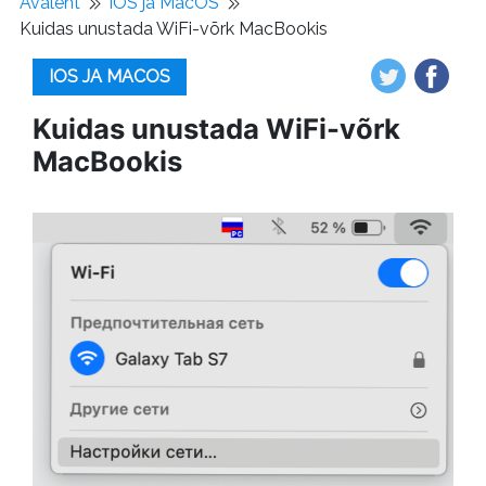
Avaleht
iOS ja MacOS
Kuidas unustada WiFi-võrk MacBookis
IOS JA MACOS
Kuidas unustada WiFi-võrk
MacBookis