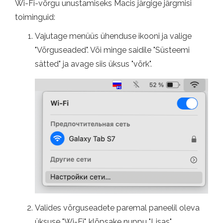
Wi-Fi-võrgu unustamiseks Macis järgige järgmisi
toiminguid:
Vajutage menüüs ühenduse ikooni ja valige
"Võrguseaded". Või minge saidile "Süsteemi
sätted" ja avage siis üksus "võrk".
Valides võrguseadete paremal paneelil oleva
üksuse "Wi-Fi", klõpsake nuppu "Lisas".