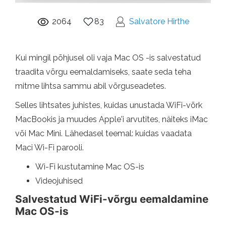
2064
83
Salvatore Hirthe
Kui mingil põhjusel oli vaja Mac OS -is salvestatud
traadita võrgu eemaldamiseks, saate seda teha
mitme lihtsa sammu abil võrguseadetes.
Selles lihtsates juhistes, kuidas unustada WiFi-võrk
MacBookis ja muudes Apple'i arvutites, näiteks iMac
või Mac Mini. Lähedasel teemal: kuidas vaadata
Maci Wi-Fi parooli.
Wi-Fi kustutamine Mac OS-is
Videojuhised
Salvestatud WiFi-võrgu eemaldamine
Mac OS-is