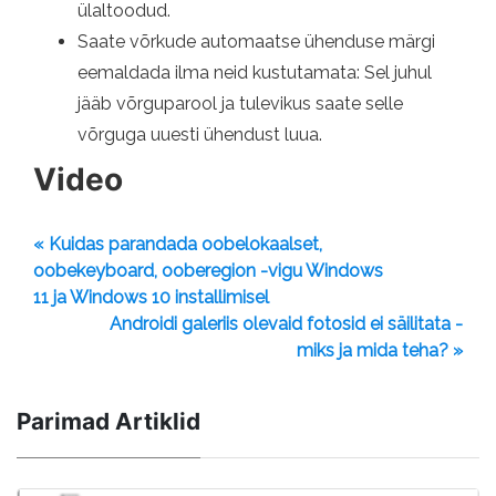
ülaltoodud.
Saate võrkude automaatse ühenduse märgi
eemaldada ilma neid kustutamata: Sel juhul
jääb võrguparool ja tulevikus saate selle
võrguga uuesti ühendust luua.
Video
« Kuidas parandada oobelokaalset,
oobekeyboard, ooberegion -vigu Windows
11 ja Windows 10 installimisel
Androidi galeriis olevaid fotosid ei säilitata -
miks ja mida teha? »
Parimad Artiklid