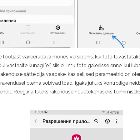
 tootjast varieeruda ja mõnes versioonis, kui foto tuvastatak
i vastasite kunagi "ei", siis ei ilmu foto galeriisse enne, kui lu
irakenduse sätteid ja vaadake, kas sellised parameetrid on ol
 rakendusel olema sobivad load. Igaks juhuks kontrollige neid
oendit: Reeglina tuleks rakenduse nõuetekohaseks toimimiseks 