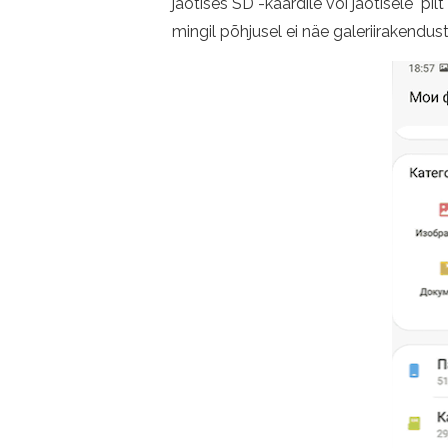
jaotises SD -kaardile või jaotisele "pil
mingil põhjusel ei näe galeriirakendust