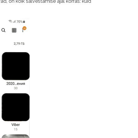
avad, on kõik salvestamise ajal korras: kuid