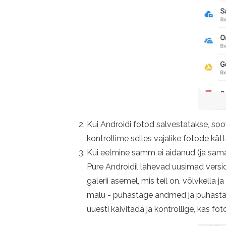
Kui Androidi fotod salvestatakse, soov
kontrollime selles vajalike fotode kä
Kui eelmine samm ei aidanud (ja sama
Pure Androidil lähevad uusimad versio
galerii asemel, mis teil on, võlvkell
mälu - puhastage andmed ja puhastag
uuesti käivitada ja kontrollige, kas fo