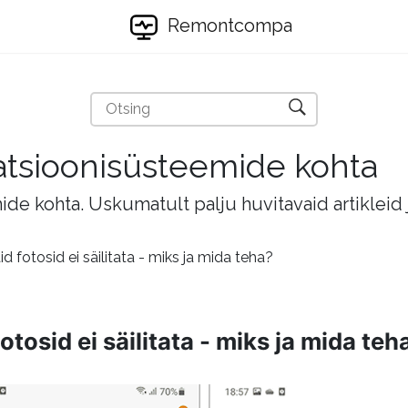
Remontcompa
eratsioonisüsteemide kohta
mide kohta. Uskumatult palju huvitavaid artikleid
id fotosid ei säilitata - miks ja mida teha?
otosid ei säilitata - miks ja mida teh