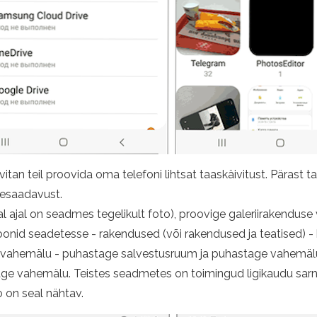
itan teil proovida oma telefoni lihtsat taaskäivitust. Pärast t
ttesaadavust.
l ajal on seadmes tegelikult foto), proovige galeriirakendus
onid seadetesse - rakendused (või rakendused ja teatised) - 
a ja vahemälu - puhastage salvestusruum ja puhastage vahemäl
e vahemälu. Teistes seadmetes on toimingud ligikaudu sarna
to on seal nähtav.