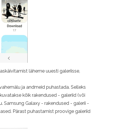
aaskäivitamist läheme uuesti galeriisse,
e vahemälu ja andmeid puhastada. Selleks
kuvatakse kõik rakendused - galeriid (või
u. Samsung Galaxy - rakendused - galerii -
sed. Pärast puhastamist proovige galeriid