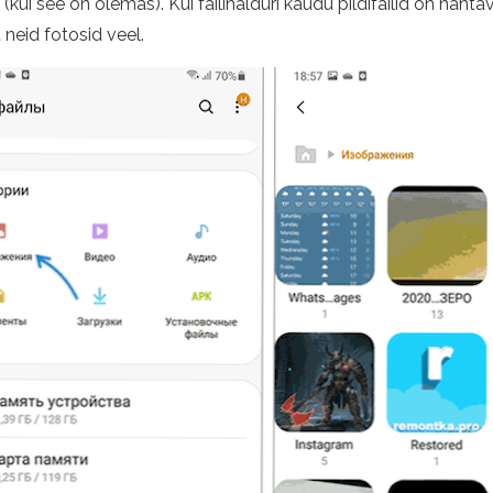
t" (kui see on olemas). Kui failihalduri kaudu pildifailid on näht
 neid fotosid veel.