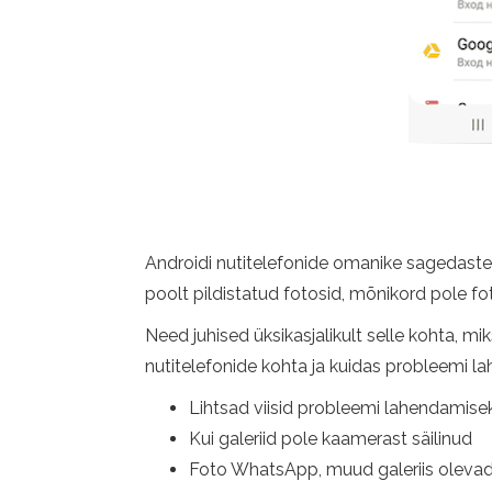
Androidi nutitelefonide omanike sagedaste kü
poolt pildistatud fotosid, mõnikord pole f
Need juhised üksikasjalikult selle kohta, m
nutitelefonide kohta ja kuidas probleemi l
Lihtsad viisid probleemi lahendamise
Kui galeriid pole kaamerast säilinud
Foto WhatsApp, muud galeriis olevad