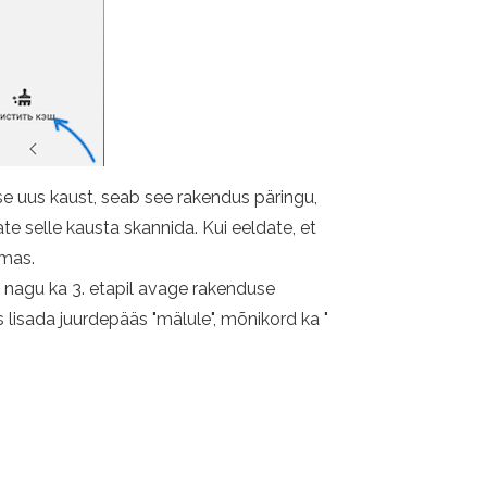
se uus kaust, seab see rakendus päringu,
bate selle kausta skannida. Kui eeldate, et
emas.
: nagu ka 3. etapil avage rakenduse
lisada juurdepääs "mälule", mõnikord ka "