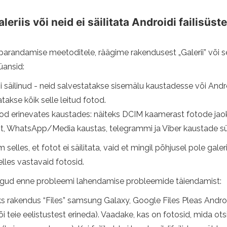
aleriis või neid ei säilitata Androidi failis
 parandamise meetoditele, räägime rakendusest „Galerii” või s
üansid:
i säilinud - neid salvestatakse sisemälu kaustadesse või Androi
takse kõik selle leitud fotod.
d erinevates kaustades: näiteks DCIM kaamerast fotode jaoks,
st, WhatsApp/Media kaustas, telegrammi ja Viber kaustade s
selles, et fotot ei säilitata, vaid et mingil põhjusel pole gale
elles vastavaid fotosid.
ngud enne probleemi lahendamise probleemide täiendamist:
ks rakendus “Files” samsung Galaxy, Google Files Pleas Andro
i teie eelistustest erineda). Vaadake, kas on fotosid, mida ot