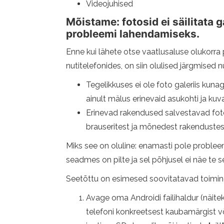
Videojuhised
Mõistame: fotosid ei säilitata g
probleemi lahendamiseks.
Enne kui lähete otse vaatlusaluse olukorra
nutitelefonides, on siin olulised järgmised n
Tegelikkuses ei ole foto galeriis kunag
ainult mälus erinevaid asukohti ja kuva
Erinevad rakendused salvestavad foto
brauseritest ja mõnedest rakenduste
Miks see on oluline: enamasti pole probleem 
seadmes on pilte ja sel põhjusel ei näe te s
Seetõttu on esimesed soovitatavad toimi
Avage oma Androidi failihaldur (näite
telefoni konkreetsest kaubamärgist võ