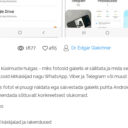
1877
465
Dr. Edgar Gleichner
simuste hulgas - miks fotosid galeriis ei säilitata ja mida sel
otosid kiirkäskjad nagu WhatsApp, Viber ja Telegram või muud
iks fotot ei pruugi näidata ega salvestada galeriis puhta And
ahendada sõltuvalt konkreetsest olukorrast.
ks
 käskjalad ja rakendused