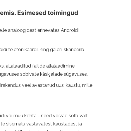
üsteemis. Esimesed toimingud
elle analoogidest erinevates Androidi
di telefonikaardil ning galerii skaneerib
 allalaaditud failide allalaadimine
ügavuses sobivate käskjalade sügavuses.
riirakendus veel avastanud uusi kaustu, mille
idi või muu kohta - need võivad sõltuvalt
site sisemälu vastavatest kaustadest ja