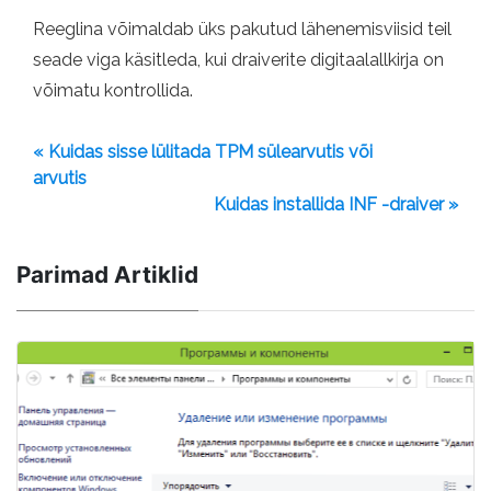
Reeglina võimaldab üks pakutud lähenemisviisid teil
seade viga käsitleda, kui draiverite digitaalallkirja on
võimatu kontrollida.
« Kuidas sisse lülitada TPM sülearvutis või
arvutis
Kuidas installida INF -draiver »
Parimad Artiklid