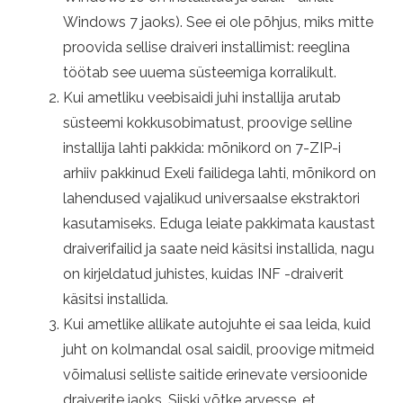
Windows 7 jaoks). See ei ole põhjus, miks mitte
proovida sellise draiveri installimist: reeglina
töötab see uuema süsteemiga korralikult.
Kui ametliku veebisaidi juhi installija arutab
süsteemi kokkusobimatust, proovige selline
installija lahti pakkida: mõnikord on 7-ZIP-i
arhiiv pakkinud Exeli failidega lahti, mõnikord on
lahendused vajalikud universaalse ekstraktori
kasutamiseks. Eduga leiate pakkimata kaustast
draiverifailid ja saate neid käsitsi installida, nagu
on kirjeldatud juhistes, kuidas INF -draiverit
käsitsi installida.
Kui ametlike allikate autojuhte ei saa leida, kuid
juht on kolmandal osal saidil, proovige mitmeid
võimalusi selliste saitide erinevate versioonide
draiverite jaoks. Siiski võtke arvesse, et