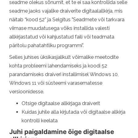
seadme olekus sõnumit, et te ei saa kontrollida selle
seadme jaoks vajalike draiverite digitaalallkirja, mis
näitab “kood 52” ja Selgitus "Seadmete või tarkvara
viimase muudatusega võiks installida valesti
allkirjastatud või kahjustatud faili või teadmata
päritolu pahatahtliku programmi".
Selles juhises üksikasjalikult võimalike meetodite
kohta probleemi lahendamiseks ja koodi 52
parandamiseks draiveri installimisel Windows 10,
Windows 11 või süsteemi varasematesse
versioonidesse.
Otsige digitaalse allkirjaga draiverit
Kuidas juhile alla kirjutada või digitaalse allkirja
kontrolli keelata
Juhi paigaldamine õige digitaalse