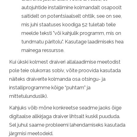
autojuhtide installimine kolmandalt osapoolt
saitidelt on potentsiaalselt ohtlik, see on see,
mis juhi staatuses koodiga 52 tuletab teile
meelde teksti "või kahjulik programm, mis on
tundmatu päritolu". Kasutage laadimiseks hea
mainega ressursse.
Kui ükski kolmest draiveri allalaadimise meetodist
pole teie olukorras sobiv, võite proovida kasutada
näiteks draiverite kolmanda osa otsingu- ja
installiprogramme kõige “puhtam” ja
mittetulunduslik).
Kahjuks võib mõne konkreetse seadme jaoks õige
digitaalse allkirjaga draiver lihtsalt kuskil puududa.
Sel juhul saame probleemi lahendamiseks kasutada
järgmisi meetodeid.