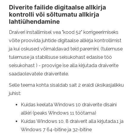
Diverite failide digitaalse allkirja
kontrolli või sõltumatu allkirja
lahtiühendamine
Draiveri installimisel vea "kood 52" korrigeerimiseks
võite proovida juhtide digitaalse allkirja kontrollimist
ja kui oskused võimaldavad teid paremini, (tulemuse
tulemuse ja stabiilsuse seisukohast edasise töö
seisukohast ) - proovige ise alla kirjutada draiverite
saadaolevatele draiveritele.
Selle teema kohta sisaldab sait 2 eraldi üksikasjalikku
juhist:
Kuidas keelata Windows 10 draiverite disaini
allkiri (peaks Windows 11 töötama)
Kuidas Windows 10, 8 draiverit alla kirjutada.1 ja
Windows 7 64-bitine ja 32-bitine