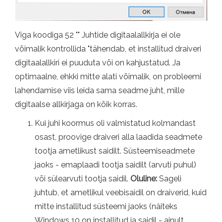
Viga koodiga 52 "" Juhtide digitaalallkirja ei ole
võimalik kontrollida "tähendab, et installitud draiveri
digitaalallkiri ei puuduta või on kahjustatud. Ja
optimaalne, ehkki mitte alati võimalik, on probleemi
lahendamise viis leida sama seadme juht, mille
digitaalse allkirjaga on kõik korras.
Kui juhi koormus oli valmistatud kolmandast
osast, proovige draiveri alla laadida seadmete
tootja ametlikust saidilt. Süsteemiseadmete
jaoks - emaplaadi tootja saidilt (arvuti puhul)
või sülearvuti tootja saidil.
Oluline:
Sageli
juhtub, et ametlikul veebisaidil on draiverid, kuid
mitte installitud süsteemi jaoks (näiteks
Windows 10 on installitud ja saidil - ainult