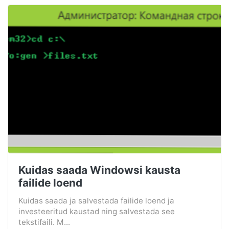
Kuidas saada Windowsi kausta
failide loend
Kuidas saada ja salvestada failide loend ja
investeeritud kaustad ning salvestada see
tekstifaili. M...