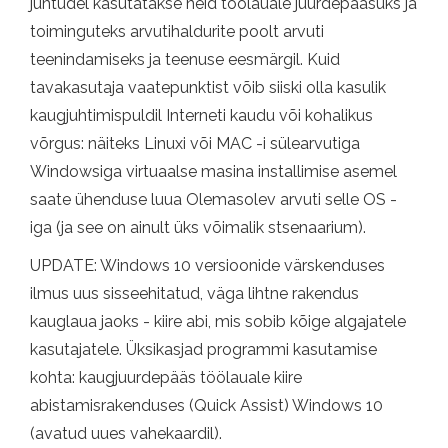
juhtudel kasutatakse neid töölauale juurdepääsuks ja
toiminguteks arvutihaldurite poolt arvuti
teenindamiseks ja teenuse eesmärgil. Kuid
tavakasutaja vaatepunktist võib siiski olla kasulik
kaugjuhtimispuldil Interneti kaudu või kohalikus
võrgus: näiteks Linuxi või MAC -i sülearvutiga
Windowsiga virtuaalse masina installimise asemel
saate ühenduse luua Olemasolev arvuti selle OS -
iga (ja see on ainult üks võimalik stsenaarium).
UPDATE: Windows 10 versioonide värskenduses
ilmus uus sisseehitatud, väga lihtne rakendus
kauglaua jaoks - kiire abi, mis sobib kõige algajatele
kasutajatele. Üksikasjad programmi kasutamise
kohta: kaugjuurdepääs töölauale kiire
abistamisrakenduses (Quick Assist) Windows 10
(avatud uues vahekaardil).