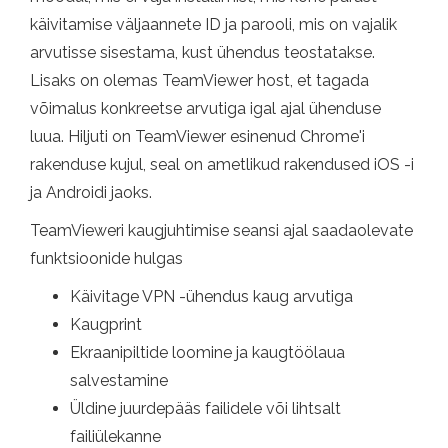
käivitamise väljaannete ID ja parooli, mis on vajalik
arvutisse sisestama, kust ühendus teostatakse.
Lisaks on olemas TeamViewer host, et tagada
võimalus konkreetse arvutiga igal ajal ühenduse
luua. Hiljuti on TeamViewer esinenud Chrome'i
rakenduse kujul, seal on ametlikud rakendused iOS -i
ja Androidi jaoks.
TeamVieweri kaugjuhtimise seansi ajal saadaolevate
funktsioonide hulgas
Käivitage VPN -ühendus kaug arvutiga
Kaugprint
Ekraanipiltide loomine ja kaugtöölaua
salvestamine
Üldine juurdepääs failidele või lihtsalt
failiülekanne