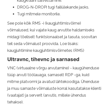
kaugkraani salvestamine.
DROG-N-DROPi tugi failiülekande jaoks.
Tugi mitmele monitorile.
See pole kõik RMS -i (kaugjuhtimisvõime)
võimalused, kui vajate kaug arvutite haldamiseks
midagi tõeliselt funktsionaalset ja tasuta, soovitan
teil seda võimalust proovida. Loe lisaks:
kaugjuhtimine kaugjuhtimisvõimetes (RMS)
Ultravnc, tihevnc ja sarnased
VNC (virtuaalne võrgu arvutamine) - kaugühenduse
tüüp arvuti töölauaga, sarnaselt RDP -ga, kuid
mitme platvormi ja avatud lähtekoodiga. Ühenduse
ja muu sarnaste võimaluste korral kasutatakse klienti
(vaatajat) ja serverit (arvutis, millele ühendus
tehakse).