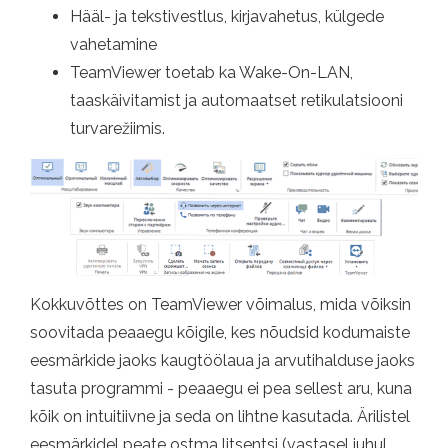
Hääl- ja tekstivestlus, kirjavahetus, külgede
vahetamine
TeamViewer toetab ka Wake-On-LAN,
taaskäivitamist ja automaatset retikulatsiooni
turvarežiimis.
Kokkuvõttes on TeamViewer võimalus, mida võiksin
soovitada peaaegu kõigile, kes nõudsid kodumaiste
eesmärkide jaoks kaugtöölaua ja arvutihalduse jaoks
tasuta programmi - peaaegu ei pea sellest aru, kuna
kõik on intuitiivne ja seda on lihtne kasutada. Ärilistel
eesmärkidel peate ostma litsentsi (vastasel juhul