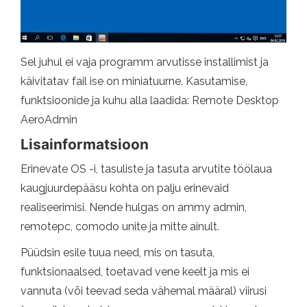
Sel juhul ei vaja programm arvutisse installimist ja
käivitatav fail ise on miniatuurne. Kasutamise,
funktsioonide ja kuhu alla laadida: Remote Desktop
AeroAdmin
Lisainformatsioon
Erinevate OS -i, tasuliste ja tasuta arvutite töölaua
kaugjuurdepääsu kohta on palju erinevaid
realiseerimisi. Nende hulgas on ammy admin,
remotepc, comodo unite ja mitte ainult.
Püüdsin esile tuua need, mis on tasuta,
funktsionaalsed, toetavad vene keelt ja mis ei
vannuta (või teevad seda vähemal määral) viirusi