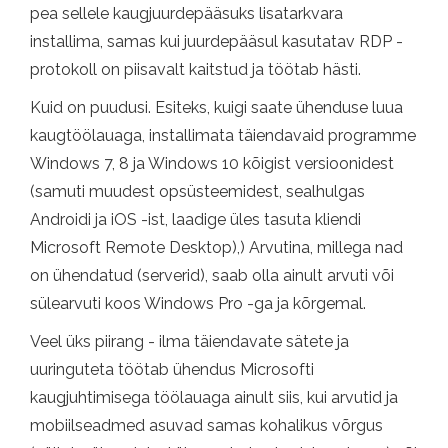
pea sellele kaugjuurdepääsuks lisatarkvara
installima, samas kui juurdepääsul kasutatav RDP -
protokoll on piisavalt kaitstud ja töötab hästi.
Kuid on puudusi. Esiteks, kuigi saate ühenduse luua
kaugtöölauaga, installimata täiendavaid programme
Windows 7, 8 ja Windows 10 kõigist versioonidest
(samuti muudest opsüsteemidest, sealhulgas
Androidi ja iOS -ist, laadige üles tasuta kliendi
Microsoft Remote Desktop),) Arvutina, millega nad
on ühendatud (serverid), saab olla ainult arvuti või
sülearvuti koos Windows Pro -ga ja kõrgemal.
Veel üks piirang - ilma täiendavate sätete ja
uuringuteta töötab ühendus Microsofti
kaugjuhtimisega töölauaga ainult siis, kui arvutid ja
mobiilseadmed asuvad samas kohalikus võrgus