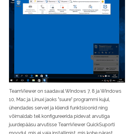
TeamViewer on saadaval Windows 7, 8 ja Windows
10, Mac ja Linuxi jaoks "suure" programmi kujul,
ühendades serveri ja kliendi funktsioonid ning
võimaldab teil konfigureerida pidevat arvutiga
juurdepääsu arvutisse TeamViewer QuickSuporti
moodul, mis ei vaja installimist, mis kohe pärast