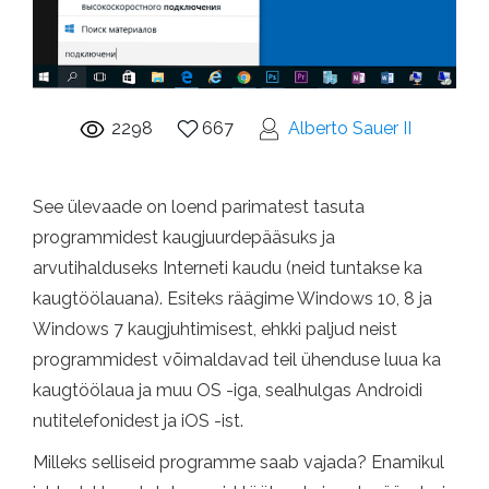
2298
667
Alberto Sauer II
See ülevaade on loend parimatest tasuta
programmidest kaugjuurdepääsuks ja
arvutihalduseks Interneti kaudu (neid tuntakse ka
kaugtöölauana). Esiteks räägime Windows 10, 8 ja
Windows 7 kaugjuhtimisest, ehkki paljud neist
programmidest võimaldavad teil ühenduse luua ka
kaugtöölaua ja muu OS -iga, sealhulgas Androidi
nutitelefonidest ja iOS -ist.
Milleks selliseid programme saab vajada? Enamikul