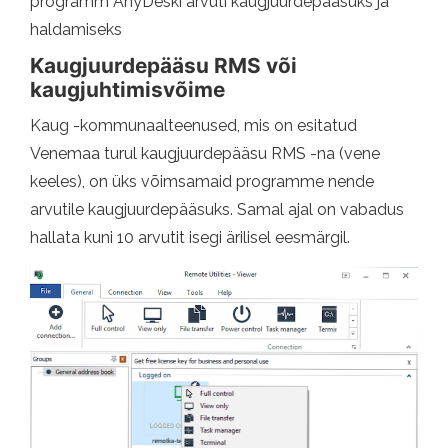
programm AnyDeski arvuti kaugjuurdepääsuks ja
haldamiseks
Kaugjuurdepääsu RMS või
kaugjuhtimisvõime
Kaug -kommunaalteenused, mis on esitatud
Venemaa turul kaugjuurdepääsu RMS -na (vene
keeles), on üks võimsamaid programme nende
arvutile kaugjuurdepääsuks. Samal ajal on vabadus
hallata kuni 10 arvutit isegi ärilisel eesmärgil.