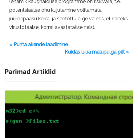
(enamik kaughalduse programme on riskivara, t.e.
potentsiaalse ohu kujutamine volitamata
juurdepääsu korral ja seetõttu olge valmis, et näiteks
virustotaalsel korral avastatakse neis).
« Puhta akende laadimine
Kuidas luua mälupulga pilt »
Parimad Artiklid