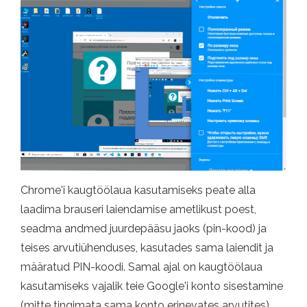
Chrome'i kaugtöölaua kasutamiseks peate alla
laadima brauseri laiendamise ametlikust poest,
seadma andmed juurdepääsu jaoks (pin-kood) ja
teises arvutiühenduses, kasutades sama laiendit ja
määratud PIN-koodi. Samal ajal on kaugtöölaua
kasutamiseks vajalik teie Google'i konto sisestamine
(mitte tingimata sama konto erinevates arvutites).