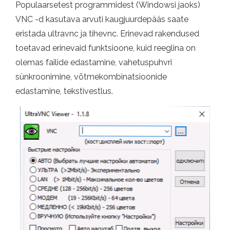
Populaarsetest programmidest (Windowsi jaoks)
VNC -d kasutava arvuti kaugjuurdepääs saate
eristada ultravnc ja tihevnc. Erinevad rakendused
toetavad erinevaid funktsioone, kuid reeglina on
olemas failide edastamine, vahetuspuhvri
sünkroonimine, võtmekombinatsioonide
edastamine, tekstivestlus.