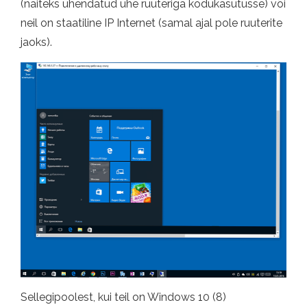
(näiteks ühendatud ühe ruuteriga kodukasutusse) või
neil on staatiline IP Internet (samal ajal pole ruuterite
jaoks).
Sellegipoolest, kui teil on Windows 10 (8)