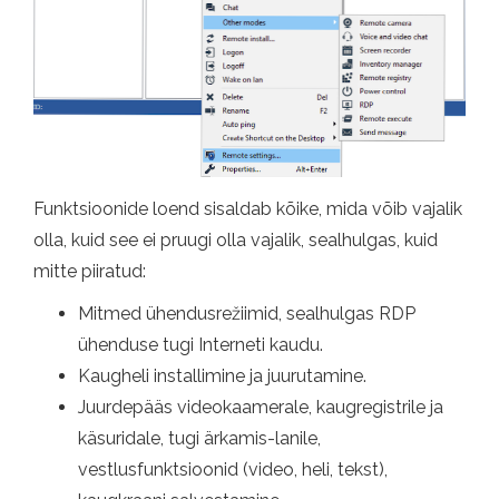
Funktsioonide loend sisaldab kõike, mida võib vajalik
olla, kuid see ei pruugi olla vajalik, sealhulgas, kuid
mitte piiratud:
Mitmed ühendusrežiimid, sealhulgas RDP
ühenduse tugi Interneti kaudu.
Kaugheli installimine ja juurutamine.
Juurdepääs videokaamerale, kaugregistrile ja
käsuridale, tugi ärkamis-lanile,
vestlusfunktsioonid (video, heli, tekst),