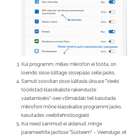
Kui programm, milles mikrofon ei tööta, on
loendis sisse lülitage sissepääs selle jaoks.
Samuti soovitan sisse lülitada üksuse "Veebi
tööriistad klassikaliste rakenduste
vaatamiseks"-see võimaldab teil kasutada
mikrofoni mõne klassikalise programmi jaoks,
kasutades veebitehnoloogiaid.
Kui need sammud ei aidanud, minge
parameetrite jaotisse "Süsteem" -. Veenduge, et