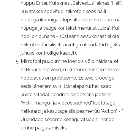
nuppu Enter. Kui aknas „Salvestus” aknas “Heli”,
kuvatakse soovitud mikrofon koos halli
noolega ikooniga, klõpsake sellel hiire parema
nupuga ja valige kontekstimenüüst „luba”. Kui
nool on punane - süsteemi seisukohast ei ole
mikrofon füüsiliselt arvutiga ühendatud (igaks
juhuks kontrollige kaablit).
Mikrofoni puudumine loendis võib näidata, et
helikaardi draiverid, mikrofoni ühendamine või
hooldavus on probleeme. Esiteks proovige
seda lähenemisviisi (tähelepanu: heli saab
kuritarvitada): seadme dispetšeris jaotises
"Heli-, mängu- ja videoseadmed" kustutage
helikaardi ja kasutage siis peamenüü "Action" - "
Uuendage seadme konfiguratsiooni "nende
ümberpaigutamiseks.