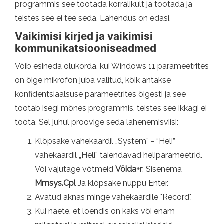
programmis see töötada korralikult ja töötada ja
teistes see ei tee seda. Lahendus on edasi.
Vaikimisi kirjed ja vaikimisi
kommunikatsiooniseadmed
Võib esineda olukorda, kui Windows 11 parameetrites
on õige mikrofon juba valitud, kõik antakse
konfidentsiaalsuse parameetrites õigesti ja see
töötab isegi mõnes programmis, teistes see ikkagi ei
tööta. Sel juhul proovige seda lähenemisviisi:
Klõpsake vahekaardil „System” - “Heli”
vahekaardil „Heli” täiendavad heliparameetrid.
Või vajutage võtmeid
Võida+r
, Sisenema
Mmsys.Cpl
Ja klõpsake nuppu Enter.
Avatud aknas minge vahekaardile "Record".
Kui näete, et loendis on kaks või enam