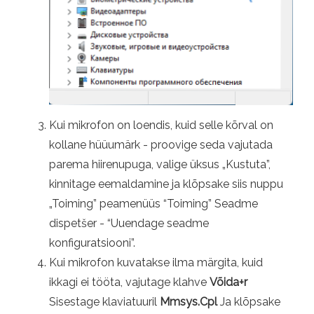
Kui mikrofon on loendis, kuid selle kõrval on
kollane hüüumärk - proovige seda vajutada
parema hiirenupuga, valige üksus „Kustuta”,
kinnitage eemaldamine ja klõpsake siis nuppu
„Toiming” peamenüüs “Toiming” Seadme
dispetšer - “Uuendage seadme
konfiguratsiooni”.
Kui mikrofon kuvatakse ilma märgita, kuid
ikkagi ei tööta, vajutage klahve
Võida+r
Sisestage klaviatuuril
Mmsys.Cpl
Ja klõpsake