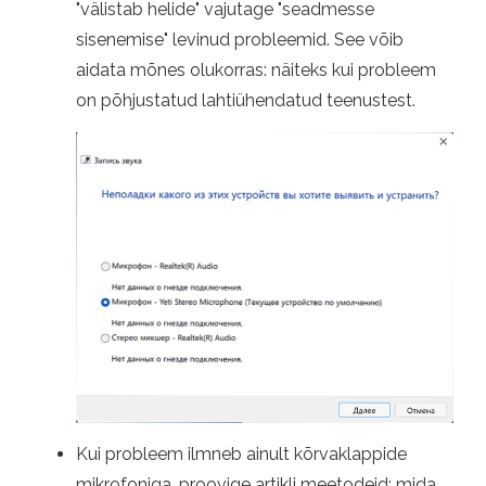
"välistab helide" vajutage "seadmesse
sisenemise" levinud probleemid. See võib
aidata mõnes olukorras: näiteks kui probleem
on põhjustatud lahtiühendatud teenustest.
Kui probleem ilmneb ainult kõrvaklappide
mikrofoniga, proovige artikli meetodeid: mida