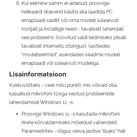
Kui eelmine samm ei aidanud, proovige
helikaardi draiverid käsitsi alla laadida PC
emaplaadi saidilt või oma mudeli sülearvuti
tootjalt ja installige need - tavaliselt lahendab
see probleemi. Soovitud saidi leidmiseks piisab
tavaliselt Internetis otsingust, taotledes
"modelleerimist", asendades seadme mudeli
emaplaadi või sülearvuti mudeliga.
Lisainformatsioon
Kokkuvõtteks - veel mitu punkti, mis võivad olla
kasulikud mikrofoni tööga seotud probleemide
lahendamisel Windows 11 -s:
Proovige Windows 11 -s kasutada mikrofoni
rikete kõrvaldamiseks mõeldud vahendeid.
Parameetrites - lõigus oleva jaotise "lisaks" heli