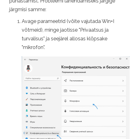
puhastamist. Probleemi lahendamiseks järgige
järgmisi samme:
Avage parameetrid (võite vajutada Win+I
võtmeid), minge jaotisse "Privaatsus ja
turvalisus" ja seejärel allosas klõpsake
"mikrofon".