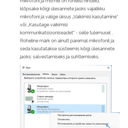
mikrofoni ja mitmel on rohelisi hindeid,
klõpsake kõigi ülesannete jaoks vajalikku
mikrofoni ja valige üksus „Vaikimisi kasutamine”
või „Kasutage vaikimisi
kommunikatsiooniseadet” - selle tulemusel ,
Roheline märk on ainult paremal mikrofonil ja
seda kasutatakse süsteemis kõigi ülesannete
jaoks: salvestamiseks ja suhtlemiseks.