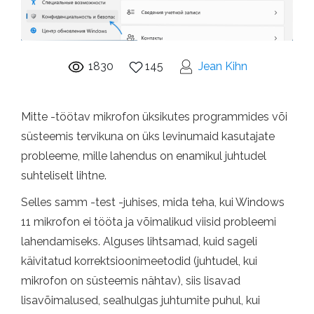
1830
145
Jean Kihn
Mitte -töötav mikrofon üksikutes programmides või
süsteemis tervikuna on üks levinumaid kasutajate
probleeme, mille lahendus on enamikul juhtudel
suhteliselt lihtne.
Selles samm -test -juhises, mida teha, kui Windows
11 mikrofon ei tööta ja võimalikud viisid probleemi
lahendamiseks. Alguses lihtsamad, kuid sageli
käivitatud korrektsioonimeetodid (juhtudel, kui
mikrofon on süsteemis nähtav), siis lisavad
lisavõimalused, sealhulgas juhtumite puhul, kui