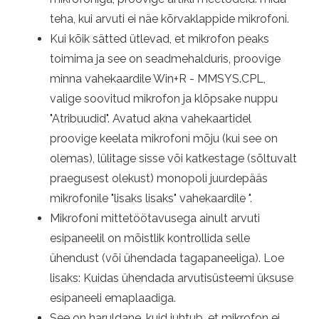
teha, kui arvuti ei näe kõrvaklappide mikrofoni.
Kui kõik sätted ütlevad, et mikrofon peaks
toimima ja see on seadmehalduris, proovige
minna vahekaardile Win+R - MMSYS.CPL,
valige soovitud mikrofon ja klõpsake nuppu
"Atribuudid". Avatud akna vahekaartidel
proovige keelata mikrofoni mõju (kui see on
olemas), lülitage sisse või katkestage (sõltuvalt
praegusest olekust) monopoli juurdepääs
mikrofonile "lisaks lisaks" vahekaardile ".
Mikrofoni mittetöötavusega ainult arvuti
esipaneelil on mõistlik kontrollida selle
ühendust (või ühendada tagapaneeliga). Loe
lisaks: Kuidas ühendada arvutisüsteemi üksuse
esipaneeli emaplaadiga.
See on haruldane, kuid juhtub, et mikrofon ei