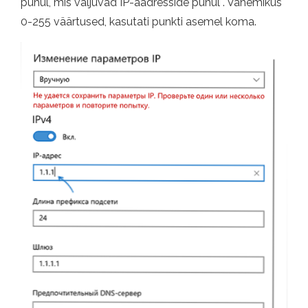
puhul, mis väljuvad IP-aadresside puhul . Vahemikus
0-255 väärtused, kasutati punkti asemel koma.