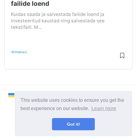
failide loend
Kuidas saada ja salvestada failide loend ja
investeeritud kaustad ning salvestada see
tekstifaili. M...
Windows
This website uses cookies to ensure you get the
best experience on our website.
Learn more
2026 ©
Remontcompa
Got it!
Kõik kategooriad
Sait arvutite ja operatsioonisüsteemide kohta