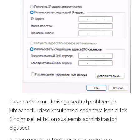
Parameetrite muutmisega seotud probleemide
juhtpaneeli liidese kasutamisel seda tavaliselt ei teki
(tingimusel, et teil on süsteemis administraatori
õigused).
Kui see meetod ei tööta, proovige enne selle