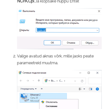
NCPA.Cpl
Ja klõpsake nuppu Enter.
Valige avatud aknas võrk, mille jaoks peate
parameetreid muutma.