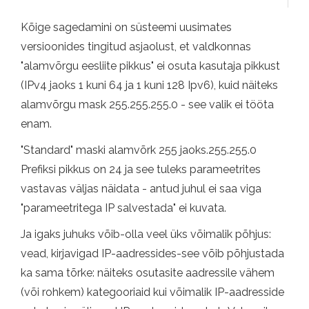
Kõige sagedamini on süsteemi uusimates
versioonides tingitud asjaolust, et valdkonnas
"alamvõrgu eesliite pikkus" ei osuta kasutaja pikkust
(IPv4 jaoks 1 kuni 64 ja 1 kuni 128 Ipv6), kuid näiteks
alamvõrgu mask 255.255.255.0 - see valik ei tööta
enam.
"Standard" maski alamvõrk 255 jaoks.255.255.0
Prefiksi pikkus on 24 ja see tuleks parameetrites
vastavas väljas näidata - antud juhul ei saa viga
"parameetritega IP salvestada" ei kuvata.
Ja igaks juhuks võib-olla veel üks võimalik põhjus:
vead, kirjavigad IP-aadressides-see võib põhjustada
ka sama tõrke: näiteks osutasite aadressile vähem
(või rohkem) kategooriaid kui võimalik IP-aadresside