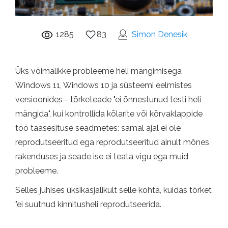
1285
83
Simon Denesik
Üks võimalikke probleeme heli mängimisega
Windows 11, Windows 10 ja süsteemi eelmistes
versioonides - tõrketeade "ei õnnestunud testi heli
mängida", kui kontrollida kõlarite või kõrvaklappide
töö taasesituse seadmetes: samal ajal ei ole
reprodutseeritud ega reprodutseeritud ainult mõnes
rakenduses ja seade ise ei teata vigu ega muid
probleeme.
Selles juhises üksikasjalikult selle kohta, kuidas tõrket
"ei suutnud kinnitusheli reprodutseerida.