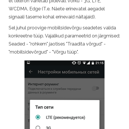
et telefon vahetab pidevalt võrku - 3G, LTE,
WCDMA, Edge (T.e. Näete erinevatel aegadel
signaali taseme kohal erinevaid näitajaid).
Sel juhul proovige mobiilsidevõrgu seadetes valida
konkreetne tüüp. Vajalikud parameetrid on järgmised:
Seaded - "rohkem" jaotises "Traadita võrgud" -
"mobiilsidevõrgud" - "Võrgu tüüp".