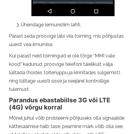
Ühendage lennurežiim lahti.
Pärast seda proovige läbi viia toiming, mis põhjustas
uuesti vea ilmumise.
Kui pärast neid toiminguid ei ole tõrge “MMI vale
kood” kadunud, proovige telefoni täielikult välja
lülitada (hoides toitenuppu ja kinnitades sulgemist)
ning lülitage uuesti sisse ja seejärel kontrollige
tulemust.
Parandus ebastabiilse 3G või LTE
(4G) võrgu korral
Mõnel juhul võib probleemi põhjuseks olla signaalide
kättesaamise halb tase, peamine märk võib olla see,