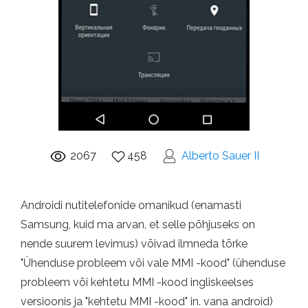
2067
458
Alberto Sauer II
Androidi nutitelefonide omanikud (enamasti
Samsung, kuid ma arvan, et selle põhjuseks on
nende suurem levimus) võivad ilmneda tõrke
"Ühenduse probleem või vale MMI -kood" (ühenduse
probleem või kehtetu MMI -kood ingliskeelses
versioonis ja "kehtetu MMI -kood" in. vana android)