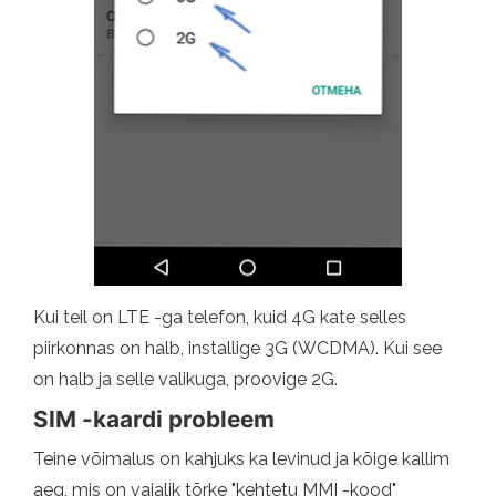
Kui teil on LTE -ga telefon, kuid 4G kate selles
piirkonnas on halb, installige 3G (WCDMA). Kui see
on halb ja selle valikuga, proovige 2G.
SIM -kaardi probleem
Teine võimalus on kahjuks ka levinud ja kõige kallim
aeg, mis on vajalik tõrke "kehtetu MMI -kood"