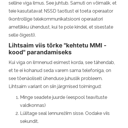
selline viga ilmus. See juhtub. Samuti on võimalik, et
teie kasutatavat NSSD taotlust ei toeta operaator
(kontrollige telekommunikatsiooni operaatori
ametlikku ühendust, kui te pole kindel, et sisestate
selle õigesti).
Lihtsaim viis tõrke "kehtetu MMI -
kood" parandamiseks
Kui viga on ilmnenud esimest korda, see tähendab,
et te ei kohanud seda varem sama telefoniga, on
see tõenäoliselt ühenduse juhuslik probleem.
Lihtsaim variant on siin järgmised toimingud:
Minge seadete juurde (eespool teavituste
valdkonnas)
Lülitage seal lennurežiim sisse. Oodake viis
sekundit.