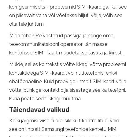
korrigeerimiseks - probleemid SIM -kaardiga. Kui see
on piisavalt vana või võetakse hiljuti välja, võib see
olla teie juhtum.
Mida teha? Relvastatud passiga ja minge oma
telekommunikatsiooni operaatori lähimasse
kontorisse: SIM -kaart muudetakse tasuta ja kiiresti.
Muide, selles kontekstis võite ikkagi võtta probleemi
kontaktidega SIM -kaardil või nutitelefonis, ehkki
ebatõenäoline. Kuid proovige lihtsalt SIM-kaart välja
võtta, pühkige kontaktid ja sisestage see ka telefoni,
kuna peate seda ikkagi muutma.
Täiendavad valikud
Kõiki järgmisi viise ei ole isiklikult kontrollitud, vaid
see on lihtsalt Samsungi telefonide kehtetu MMI