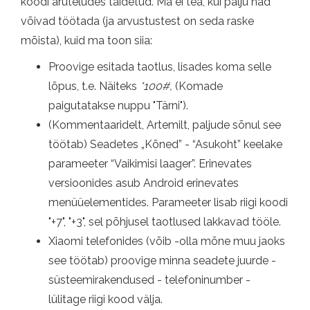
koodi aruteludes täidetud. Ma ei tea, kui palju nad
võivad töötada (ja arvustustest on seda raske
mõista), kuid ma toon siia:
Proovige esitada taotlus, lisades koma selle
lõpus, t.e. Näiteks
*100#,
(Komade
paigutatakse nuppu "Tärni").
(Kommentaaridelt, Artemilt, paljude sõnul see
töötab) Seadetes „Kõned” - “Asukoht” keelake
parameeter “Vaikimisi laager”. Erinevates
versioonides asub Android erinevates
menüüelementides. Parameeter lisab riigi koodi
"+7", "+3", sel põhjusel taotlused lakkavad tööle.
Xiaomi telefonides (võib -olla mõne muu jaoks
see töötab) proovige minna seadete juurde -
süsteemirakendused - telefoninumber -
lülitage riigi kood välja.