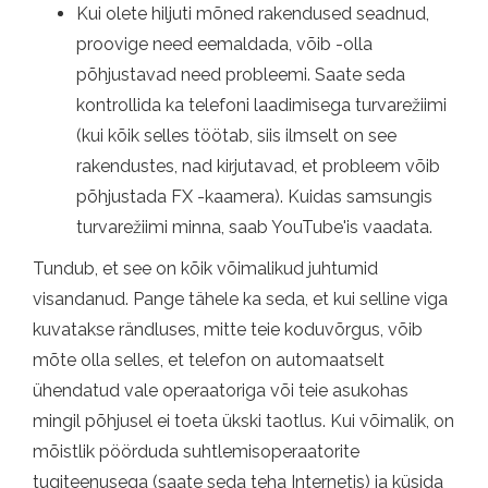
Kui olete hiljuti mõned rakendused seadnud,
proovige need eemaldada, võib -olla
põhjustavad need probleemi. Saate seda
kontrollida ka telefoni laadimisega turvarežiimi
(kui kõik selles töötab, siis ilmselt on see
rakendustes, nad kirjutavad, et probleem võib
põhjustada FX -kaamera). Kuidas samsungis
turvarežiimi minna, saab YouTube'is vaadata.
Tundub, et see on kõik võimalikud juhtumid
visandanud. Pange tähele ka seda, et kui selline viga
kuvatakse rändluses, mitte teie koduvõrgus, võib
mõte olla selles, et telefon on automaatselt
ühendatud vale operaatoriga või teie asukohas
mingil põhjusel ei toeta ükski taotlus. Kui võimalik, on
mõistlik pöörduda suhtlemisoperaatorite
tugiteenusega (saate seda teha Internetis) ja küsida