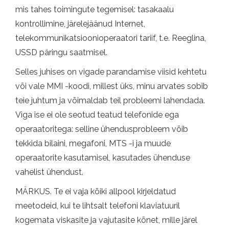
mis tahes toimingute tegemisel: tasakaalu
kontrollimine, järelejäänud Internet,
telekommunikatsioonioperaatori tariif, t.e. Reeglina,
USSD päringu saatmisel.
Selles juhises on vigade parandamise viisid kehtetu
või vale MMI -koodi, millest üks, minu arvates sobib
teie juhtum ja võimaldab teil probleemi lahendada.
Viga ise ei ole seotud teatud telefonide ega
operaatoritega: selline ühendusprobleem võib
tekkida bilaini, megafoni, MTS -i ja muude
operaatorite kasutamisel, kasutades ühenduse
vahelist ühendust.
MÄRKUS. Te ei vaja kõiki allpool kirjeldatud
meetodeid, kui te lihtsalt telefoni klaviatuuril
kogemata viskasite ja vajutasite kõnet, mille järel