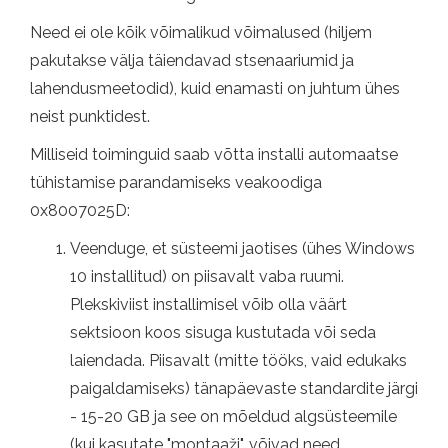
Need ei ole kõik võimalikud võimalused (hiljem
pakutakse välja täiendavad stsenaariumid ja
lahendusmeetodid), kuid enamasti on juhtum ühes
neist punktidest.
Milliseid toiminguid saab võtta installi automaatse
tühistamise parandamiseks veakoodiga
0x8007025D:
Veenduge, et süsteemi jaotises (ühes Windows
10 installitud) on piisavalt vaba ruumi.
Plekskiviist installimisel võib olla väärt
sektsioon koos sisuga kustutada või seda
laiendada. Piisavalt (mitte tööks, vaid edukaks
paigaldamiseks) tänapäevaste standardite järgi
- 15-20 GB ja see on mõeldud algsüsteemile
(kui kasutate "montaaži", võivad need