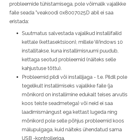
probleemide tühistamisega, pole võimalik vajalikke
faile seada "veakoodi 0x8007025D abil ei saa
eristada:
Suutmatus salvestada vajalikud installifailid
kettale (kettasektsioon), millele Windows 10
installitakse, kuna installimisruumi puudub,
kettaga seotud probleemid (näiteks selle
kahjustuse tõttu).
Probleemid pildi või installijaga - t.e. Pildil pole
tegelikult installimiseks vajalikke faile (ja
mõnikord on installimine edukalt teises arvutis
koos teiste seadmetega) või neid ei saa
laadimismängust ega kettast lugeda ning
mõnikord pole selle põhjus probleemid koos
mälupulgaga, kuid näiteks ühendatud sama
USB -kontrolleriga.