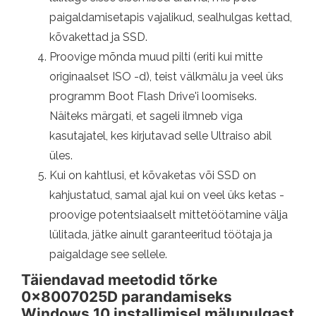
paigaldamisetapis vajalikud, sealhulgas kettad,
kõvakettad ja SSD.
Proovige mõnda muud pilti (eriti kui mitte
originaalset ISO -d), teist välkmälu ja veel üks
programm Boot Flash Drive'i loomiseks.
Näiteks märgati, et sageli ilmneb viga
kasutajatel, kes kirjutavad selle Ultraiso abil
üles.
Kui on kahtlusi, et kõvaketas või SSD on
kahjustatud, samal ajal kui on veel üks ketas -
proovige potentsiaalselt mittetöötamine välja
lülitada, jätke ainult garanteeritud töötaja ja
paigaldage see sellele.
Täiendavad meetodid tõrke
0x8007025D parandamiseks
Windows 10 installimisel mälupulgast