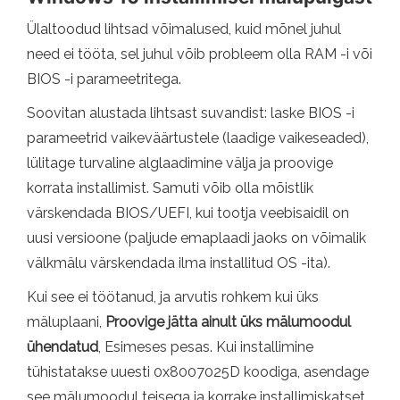
Ülaltoodud lihtsad võimalused, kuid mõnel juhul
need ei tööta, sel juhul võib probleem olla RAM -i või
BIOS -i parameetritega.
Soovitan alustada lihtsast suvandist: laske BIOS -i
parameetrid vaikeväärtustele (laadige vaikeseaded),
lülitage turvaline alglaadimine välja ja proovige
korrata installimist. Samuti võib olla mõistlik
värskendada BIOS/UEFI, kui tootja veebisaidil on
uusi versioone (paljude emaplaadi jaoks on võimalik
välkmälu värskendada ilma installitud OS -ita).
Kui see ei töötanud, ja arvutis rohkem kui üks
mäluplaani,
Proovige jätta ainult üks mälumoodul
ühendatud
, Esimeses pesas. Kui installimine
tühistatakse uuesti 0x8007025D koodiga, asendage
see mälumoodul teisega ja korrake installimiskatset.