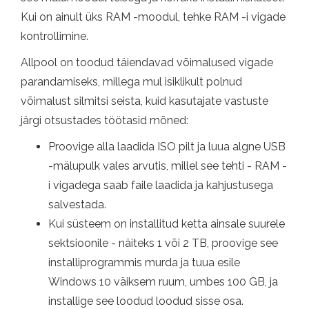
Kui on ainult üks RAM -moodul, tehke RAM -i vigade
kontrollimine.
Allpool on toodud täiendavad võimalused vigade
parandamiseks, millega mul isiklikult polnud
võimalust silmitsi seista, kuid kasutajate vastuste
järgi otsustades töötasid mõned:
Proovige alla laadida ISO pilt ja luua algne USB
-mälupulk vales arvutis, millel see tehti - RAM -
i vigadega saab faile laadida ja kahjustusega
salvestada.
Kui süsteem on installitud ketta ainsale suurele
sektsioonile - näiteks 1 või 2 TB, proovige see
installiprogrammis murda ja tuua esile
Windows 10 väiksem ruum, umbes 100 GB, ja
installige see loodud loodud sisse osa.