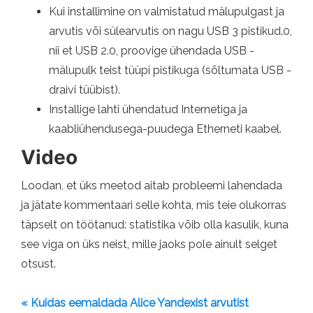
Kui installimine on valmistatud mälupulgast ja
arvutis või sülearvutis on nagu USB 3 pistikud.0,
nii et USB 2.0, proovige ühendada USB -
mälupulk teist tüüpi pistikuga (sõltumata USB -
draivi tüübist).
Installige lahti ühendatud Internetiga ja
kaabliühendusega-puudega Etherneti kaabel.
Video
Loodan, et üks meetod aitab probleemi lahendada
ja jätate kommentaari selle kohta, mis teie olukorras
täpselt on töötanud: statistika võib olla kasulik, kuna
see viga on üks neist, mille jaoks pole ainult selget
otsust.
« Kuidas eemaldada Alice Yandexist arvutist