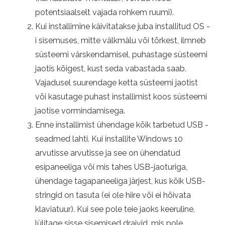
potentsiaalselt vajada rohkem ruumi).
Kui installimine käivitatakse juba installitud OS -
i sisemuses, mitte välkmälu või tõrkest, ilmneb
süsteemi värskendamisel, puhastage süsteemi
jaotis kõigest, kust seda vabastada saab.
Vajadusel suurendage ketta süsteemi jaotist
või kasutage puhast installimist koos süsteemi
jaotise vormindamisega.
Enne installimist ühendage kõik tarbetud USB -
seadmed lahti. Kui installite Windows 10
arvutisse arvutisse ja see on ühendatud
esipaneeliga või mis tahes USB-jaoturiga,
ühendage tagapaneeliga järjest, kus kõik USB-
stringid on tasuta (ei ole hiire või ei hõivata
klaviatuur). Kui see pole teie jaoks keeruline,
lülitage sisse sisemised draivid, mis pole