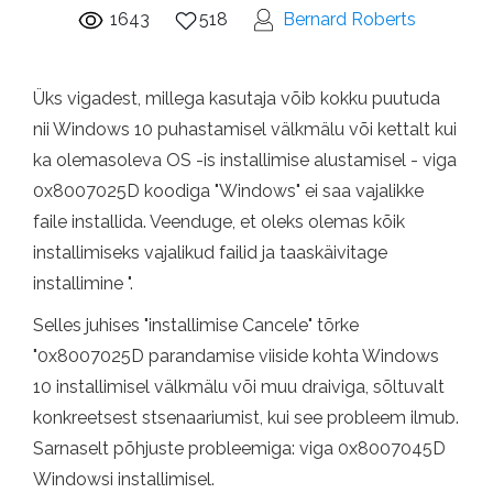
1643
518
Bernard Roberts
Üks vigadest, millega kasutaja võib kokku puutuda
nii Windows 10 puhastamisel välkmälu või kettalt kui
ka olemasoleva OS -is installimise alustamisel - viga
0x8007025D koodiga "Windows" ei saa vajalikke
faile installida. Veenduge, et oleks olemas kõik
installimiseks vajalikud failid ja taaskäivitage
installimine ".
Selles juhises "installimise Cancele" tõrke
"0x8007025D parandamise viiside kohta Windows
10 installimisel välkmälu või muu draiviga, sõltuvalt
konkreetsest stsenaariumist, kui see probleem ilmub.
Sarnaselt põhjuste probleemiga: viga 0x8007045D
Windowsi installimisel.